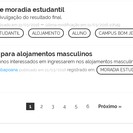
bre moradia estudantil
vulgação do resultado final.
—
licado
em 11/03/2016
última modificação
em 11/03/2016 10h49
TUDANTIL
,
ALOJAMENTO
,
ALUNO
,
CAMPUS BOM J
o para alojamentos masculinos
unos interessados em ingressarem nos alojamentos masculin
tabapoana
registrado em:
MORADIA ESTU
publicado
em 21/03/2016
1
2
3
4
5
6
Próximo »