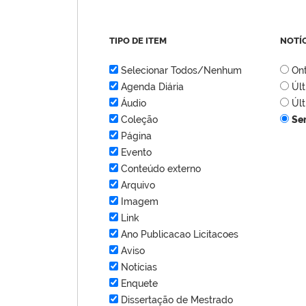
TIPO DE ITEM
NOTÍ
Selecionar Todos/Nenhum
On
Agenda Diária
Úl
Áudio
Úl
Coleção
Se
Página
Evento
Conteúdo externo
Arquivo
Imagem
Link
Ano Publicacao Licitacoes
Aviso
Notícias
Enquete
Dissertação de Mestrado