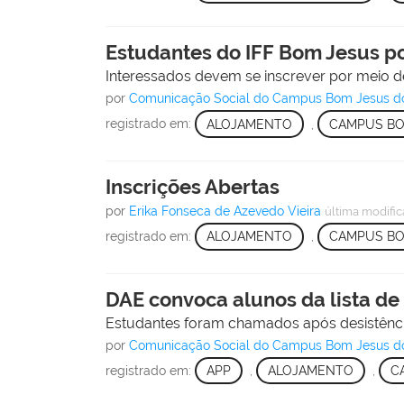
Estudantes do IFF Bom Jesus po
Interessados devem se inscrever por meio de
por
Comunicação Social do Campus Bom Jesus d
registrado em:
ALOJAMENTO
,
CAMPUS BO
Inscrições Abertas
por
Erika Fonseca de Azevedo Vieira
última modifi
registrado em:
ALOJAMENTO
,
CAMPUS BO
DAE convoca alunos da lista de
Estudantes foram chamados após desistências.
por
Comunicação Social do Campus Bom Jesus d
registrado em:
APP
,
ALOJAMENTO
,
C