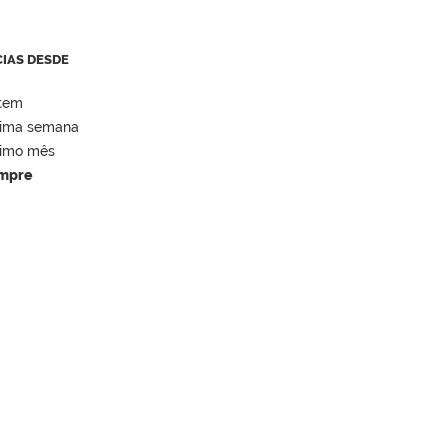
CIAS DESDE
tem
tima semana
timo mês
mpre