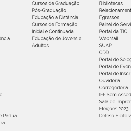
Cursos de Graduação
Bibliotecas
Pós-Graduação
Relacionamen
Educação a Distância
Egressos
Cursos de Formação
Painel do Serv
Inicial e Continuada
Portal da TIC
ência
Educação de Jovens e
WebMail
Adultos
SUAP
CDD
Portal de Sele
Portal de Even
Portal de Insc
Ouvidoria
Corregedoria
ão
IFF Sem Asséd
Sala de Impren
Eleições 2023
de Pádua
Defeso Eleitor
rra