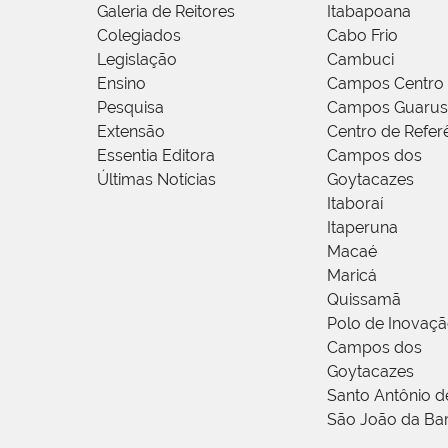
Galeria de Reitores
Itabapoana
Colegiados
Cabo Frio
Legislação
Cambuci
Ensino
Campos Centro
Pesquisa
Campos Guarus
Extensão
Centro de Refer
Essentia Editora
Campos dos
Últimas Notícias
Goytacazes
Itaboraí
Itaperuna
Macaé
Maricá
Quissamã
Polo de Inovaç
Campos dos
Goytacazes
Santo Antônio 
São João da Ba