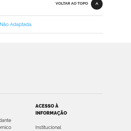
VOLTAR AO TOPO
 Não Adaptada
.
ACESSO À
INFORMAÇÃO
dante
êmico
Institucional