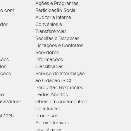
Ações e Programas
to com
Participação Social
Auditoria Interna
idor
Convênios e
Transferências
Receitas e Despesas
Licitações e Contratos
Servidores
ções
Informações
tos
Classificadas
rições
Serviço de Informação
ao Cidadão (SIC)
Perguntas Frequentes
io
Dados Abertos
sa Virtual
Obras em Andamento e
Concluídas
al 2026
Processos
Administrativos
Disciplinares