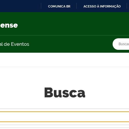
COMUNICA BR
ACESSO À INFORMAÇÃO
IR
PARA
nense
O
CONTEÚDO
Busca
Busca
al de Eventos
Busca