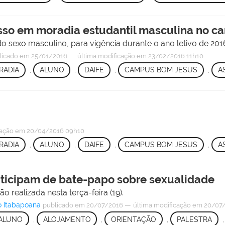
esso em moradia estudantil masculina no 
o sexo masculino, para vigência durante o ano letivo de 201
—
licado
em 25/01/2016
última modificação
em 23/02/2016 11h10
RADIA
,
ALUNO
,
DAIFE
,
CAMPUS BOM JESUS
,
A
cação
em 20/04/2016 09h10
RADIA
,
ALUNO
,
DAIFE
,
CAMPUS BOM JESUS
,
A
ticipam de bate-papo sobre sexualidade
 realizada nesta terça-feira (19).
 Itabapoana
—
publicado
em 20/07/2016
última modificação
em 20/07/
ALUNO
,
ALOJAMENTO
,
ORIENTAÇÃO
,
PALESTRA