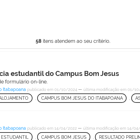
58
itens atendem ao seu critério.
ncia estudantil do Campus Bom Jesus
 formulário on-line.
o Itabapoana
—
publicado
em 01/10/2024
última modificação
em 01/10/
ALOJAMENTO
,
CAMPUS BOM JESUS DO ITABAPOANA
,
A
o Itabapoana
—
publicado
em 14/04/2022
última modificação
em 14/04/
 ESTUDANTIL
,
CAMPUS BOM JESUS
,
RESULTADO PRELI