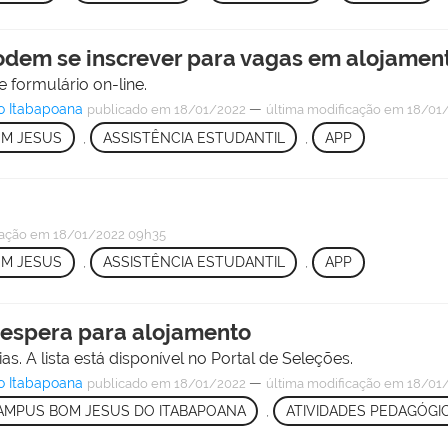
dem se inscrever para vagas em alojamento
 formulário on-line.
o Itabapoana
—
publicado
em 18/01/2022
última modificação
em 18/01/
M JESUS
,
ASSISTÊNCIA ESTUDANTIL
,
APP
cação
em 18/01/2022 09h35
M JESUS
,
ASSISTÊNCIA ESTUDANTIL
,
APP
 espera para alojamento
 A lista está disponível no Portal de Seleções.
o Itabapoana
—
publicado
em 18/01/2022
última modificação
em 18/01/
AMPUS BOM JESUS DO ITABAPOANA
,
ATIVIDADES PEDAGÓGI