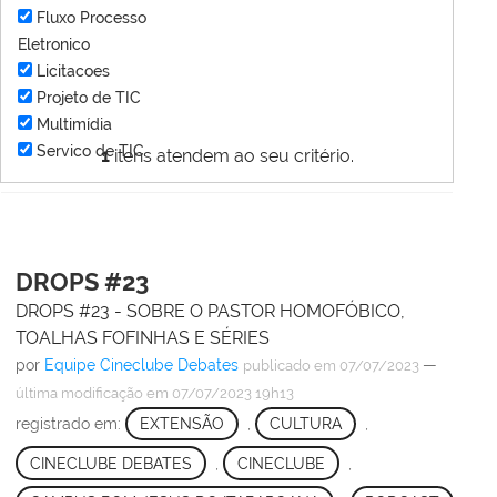
Fluxo Processo
Eletronico
Licitacoes
Projeto de TIC
Multimídia
Servico de TIC
1
itens atendem ao seu critério.
DROPS #23
DROPS #23 - SOBRE O PASTOR HOMOFÓBICO,
TOALHAS FOFINHAS E SÉRIES
por
Equipe Cineclube Debates
—
publicado
em 07/07/2023
última modificação
em 07/07/2023 19h13
registrado em:
EXTENSÃO
,
CULTURA
,
CINECLUBE DEBATES
,
CINECLUBE
,