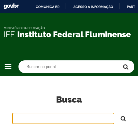
COMUNICA BR
ACESSO À INFORMAÇÃO
PARTI
IR
PARA
O
MINISTÉRIO DA EDUCAÇÃO
IFF
Instituto Federal Fluminense
CONTEÚDO
Buscar no portal
Buscar no portal
Busca