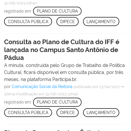
31/08/2023 12h40
registrado em:
PLANO DE CULTURA
,
CONSULTA PÚBLICA
,
DIPECE
,
LANÇAMENTO
Consulta ao Plano de Cultura do IFF é
lançada no Campus Santo Antônio de
Pádua
A minuta, construída pelo Grupo de Trabalho de Política
Cultural, ficará disponível em consulta pública, por três
meses, na plataforma Participa.br.
por
Comunicação Social da Reitoria
—
publicado
em 13/04/2017
última modificação
em 31/08/2023 12h40
registrado em:
PLANO DE CULTURA
,
CONSULTA PÚBLICA
,
DIPECE
,
LANÇAMENTO