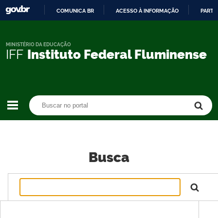
COMUNICA BR
ACESSO À INFORMAÇÃO
PARTI
IR
PARA
O
MINISTÉRIO DA EDUCAÇÃO
IFF
Instituto Federal Fluminense
CONTEÚDO
Buscar no portal
Buscar no portal
Busca