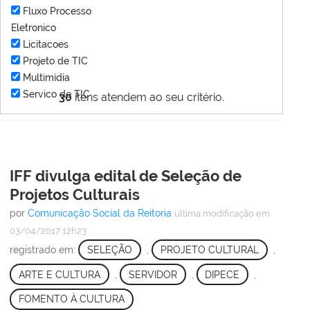
Fluxo Processo
Eletronico
Licitacoes
Projeto de TIC
Multimídia
Servico de TIC
30
itens atendem ao seu critério.
IFF divulga edital de Seleção de
Projetos Culturais
por
Comunicação Social da Reitoria
última modificação
em
03/04/2017 12h23
registrado em:
SELEÇÃO
,
PROJETO CULTURAL
,
ARTE E CULTURA
,
SERVIDOR
,
DIPECE
,
FOMENTO À CULTURA