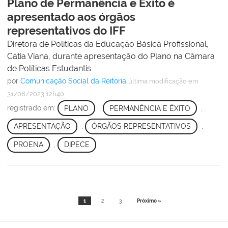
Plano de Permanência e Êxito é
apresentado aos órgãos
representativos do IFF
Diretora de Políticas da Educação Básica Profissional,
Cátia Viana, durante apresentação do Plano na Câmara
de Políticas Estudantis
por
Comunicação Social da Reitoria
última modificação
em
31/08/2023 12h40
registrado em:
PLANO
,
PERMANÊNCIA E ÊXITO
,
APRESENTAÇÃO
,
ÓRGÃOS REPRESENTATIVOS
,
PROENA
,
DIPECE
1
2
3
Próximo »