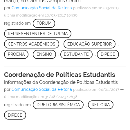
março, no Campus Campos Centro.
por
Comunicação Social da Reitoria
—
publicado
em 16/03/2017
última modificação
em 16/03/2017 16h36
registrado em:
FÓRUM
,
REPRESENTANTES DE TURMA
,
CENTROS ACADÊMICOS
,
EDUCAÇÃO SUPERIOR
,
PROENA
,
ENSINO
,
ESTUDANTE
,
DIPECE
Coordenação de Políticas Estudantis
Informações da Coordenação de Políticas Estudantis
por
Comunicação Social da Reitoria
—
publicado
em 04/01/2017
última modificação
em 31/08/2023 12h38
registrado em:
DIRETORIA SISTÊMICA
,
REITORIA
,
DIPECE