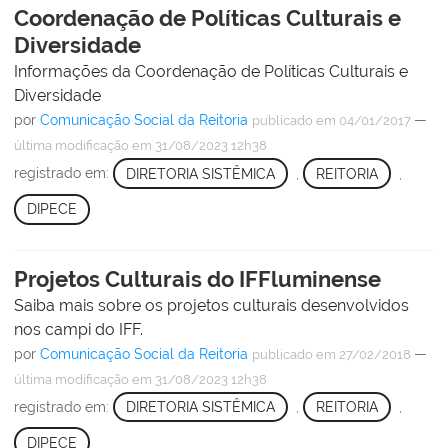
Coordenação de Políticas Culturais e
Diversidade
Informações da Coordenação de Políticas Culturais e
Diversidade
por
Comunicação Social da Reitoria
—
publicado
em 04/01/2017
última modificação
em 31/08/2023 12h38
registrado em:
DIRETORIA SISTÊMICA
,
REITORIA
,
DIPECE
Projetos Culturais do IFFluminense
Saiba mais sobre os projetos culturais desenvolvidos
nos campi do IFF.
por
Comunicação Social da Reitoria
—
publicado
em 27/02/2018
última modificação
em 31/08/2023 12h38
registrado em:
DIRETORIA SISTÊMICA
,
REITORIA
,
DIPECE