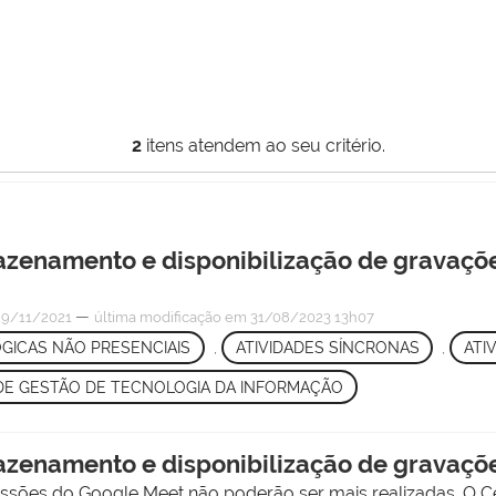
2
itens atendem ao seu critério.
azenamento e disponibilização de gravaçõ
—
9/11/2021
última modificação
em 31/08/2023 13h07
GICAS NÃO PRESENCIAIS
,
ATIVIDADES SÍNCRONAS
,
ATI
 DE GESTÃO DE TECNOLOGIA DA INFORMAÇÃO
azenamento e disponibilização de gravaçõ
essões do Google Meet não poderão ser mais realizadas. O Ce