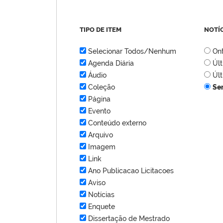
TIPO DE ITEM
NOTÍ
Selecionar Todos/Nenhum
On
Agenda Diária
Úl
Áudio
Úl
Coleção
Se
Página
Evento
Conteúdo externo
Arquivo
Imagem
Link
Ano Publicacao Licitacoes
Aviso
Notícias
Enquete
Dissertação de Mestrado