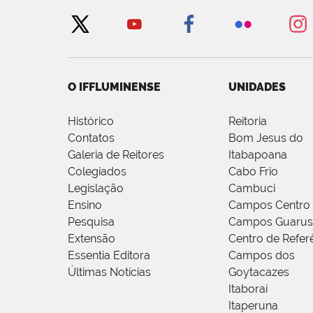
O IFFLUMINENSE
UNIDADES
Histórico
Reitoria
Contatos
Bom Jesus do
Galeria de Reitores
Itabapoana
Colegiados
Cabo Frio
Legislação
Cambuci
Ensino
Campos Centro
Pesquisa
Campos Guarus
Extensão
Centro de Refer
Essentia Editora
Campos dos
Últimas Notícias
Goytacazes
Itaboraí
Itaperuna