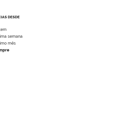
CIAS DESDE
tem
tima semana
timo mês
mpre