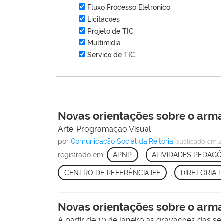
Fluxo Processo Eletronico
Licitacoes
Projeto de TIC
Multimídia
Servico de TIC
Novas orientações sobre o arm
Arte: Programação Visual
por
Comunicação Social da Reitoria
publicado
em 2
registrado em:
APNP
,
ATIVIDADES PEDAGÓ
CENTRO DE REFERÊNCIA IFF
,
DIRETORIA
Novas orientações sobre o arm
A partir de 10 de janeiro as gravações das s