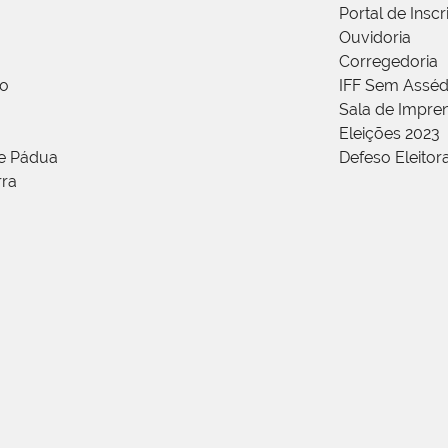
Portal de Insc
Ouvidoria
Corregedoria
ão
IFF Sem Asséd
Sala de Impren
Eleições 2023
de Pádua
Defeso Eleitor
rra