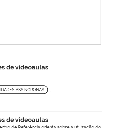
es de videoaulas
VIDADES ASSÍNCRONAS
,
es de videoaulas
ntro de Referência orienta sobre a utilização do