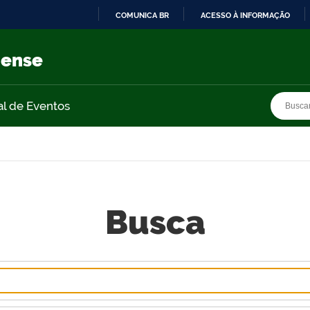
COMUNICA BR
ACESSO À INFORMAÇÃO
IR
PARA
nense
O
CONTEÚDO
Busca
Busca
al de Eventos
Busca