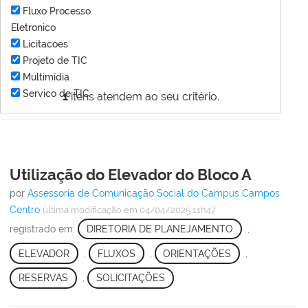
Fluxo Processo
Eletronico
Licitacoes
Projeto de TIC
Multimídia
Servico de TIC
1
itens atendem ao seu critério.
Utilização do Elevador do Bloco A
por
Assessoria de Comunicação Social do Campus Campos
Centro
última modificação
em 04/04/2025 11h47
registrado em:
DIRETORIA DE PLANEJAMENTO
,
ELEVADOR
,
FLUXOS
,
ORIENTAÇÕES
,
RESERVAS
,
SOLICITAÇÕES