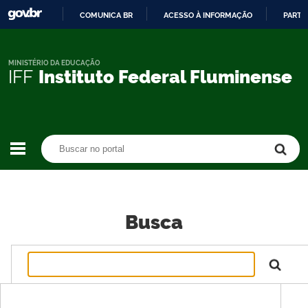
COMUNICA BR
ACESSO À INFORMAÇÃO
PARTI
IR
PARA
O
MINISTÉRIO DA EDUCAÇÃO
IFF
Instituto Federal Fluminense
CONTEÚDO
Buscar no portal
Buscar no portal
Busca