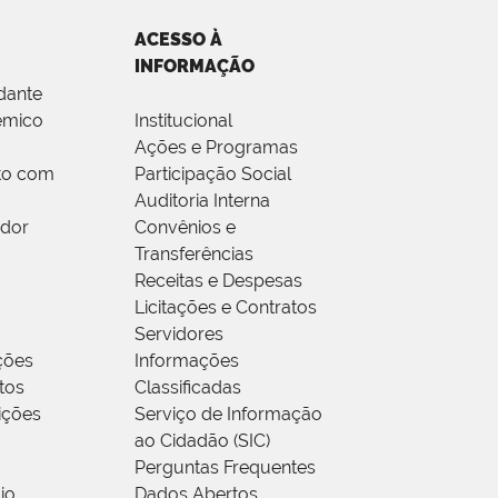
ACESSO À
INFORMAÇÃO
dante
êmico
Institucional
Ações e Programas
to com
Participação Social
Auditoria Interna
idor
Convênios e
Transferências
Receitas e Despesas
Licitações e Contratos
Servidores
ções
Informações
tos
Classificadas
rições
Serviço de Informação
ao Cidadão (SIC)
Perguntas Frequentes
io
Dados Abertos