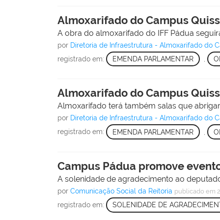
Almoxarifado do Campus Quis
A obra do almoxarifado do IFF Pádua segui
por
Diretoria de Infraestrutura - Almoxarifado d
registrado em:
EMENDA PARLAMENTAR
,
O
Almoxarifado do Campus Quis
Almoxarifado terá também salas que abrigarã
por
Diretoria de Infraestrutura - Almoxarifado d
registrado em:
EMENDA PARLAMENTAR
,
O
Campus Pádua promove evento
A solenidade de agradecimento ao deputado f
por
Comunicação Social da Reitoria
publicado
em 2
registrado em:
SOLENIDADE DE AGRADECIME