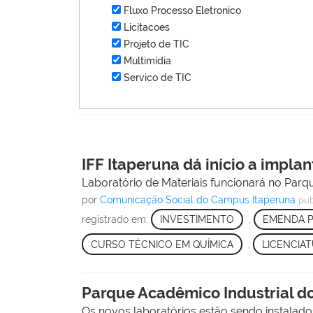
Fluxo Processo Eletronico
Licitacoes
Projeto de TIC
Multimídia
Servico de TIC
IFF Itaperuna dá início a impl
Laboratório de Materiais funcionará no Par
por
Comunicação Social do Campus Itaperuna
pub
registrado em:
INVESTIMENTO
,
EMENDA 
CURSO TÉCNICO EM QUÍMICA
,
LICENCIAT
Parque Acadêmico Industrial do
Os novos laboratórios estão sendo instalad