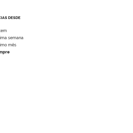
CIAS DESDE
tem
tima semana
timo mês
mpre