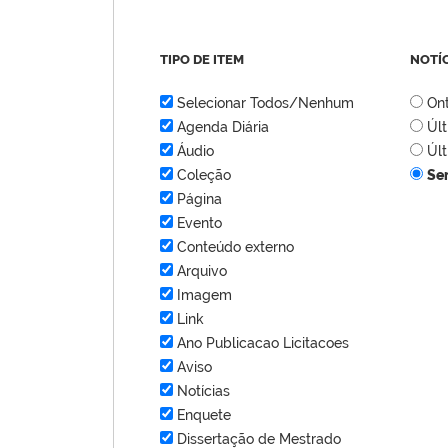
TIPO DE ITEM
NOTÍ
Selecionar Todos/Nenhum
On
Agenda Diária
Úl
Áudio
Úl
Coleção
Se
Página
Evento
Conteúdo externo
Arquivo
Imagem
Link
Ano Publicacao Licitacoes
Aviso
Notícias
Enquete
Dissertação de Mestrado