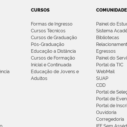
CURSOS
COMUNIDADE
Formas de Ingresso
Painel do Estu
Cursos Técnicos
Sistema Acad
Cursos de Graduação
Bibliotecas
Pós-Graduação
Relacionamen
Educação a Distância
Egressos
Cursos de Formação
Painel do Serv
Inicial e Continuada
Portal da TIC
ência
Educação de Jovens e
WebMail
Adultos
SUAP
CDD
Portal de Sele
Portal de Even
Portal de Insc
Ouvidoria
Corregedoria
ão
IFF Sem Asséd