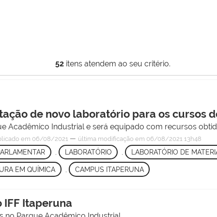
52
itens atendem ao seu critério.
antação de novo laboratório para os cursos
que Acadêmico Industrial e será equipado com recursos obt
—
licado
em 06/08/2021
última modificação
em 06/08/2021 13h48
PARLAMENTAR
,
LABORATÓRIO
,
LABORATÓRIO DE MATERI
URA EM QUÍMICA
,
CAMPUS ITAPERUNA
 IFF Itaperuna
os no Parque Acadêmico Industrial