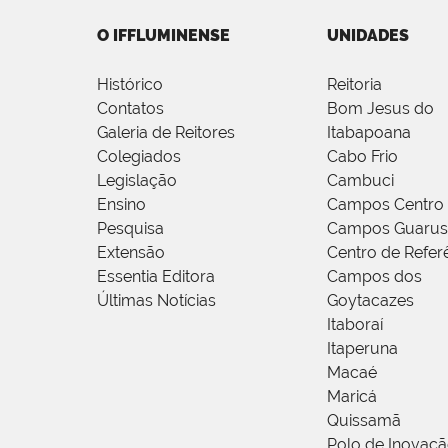
O IFFLUMINENSE
UNIDADES
Histórico
Reitoria
Contatos
Bom Jesus do
Galeria de Reitores
Itabapoana
Colegiados
Cabo Frio
Legislação
Cambuci
Ensino
Campos Centro
Pesquisa
Campos Guarus
Extensão
Centro de Refer
Essentia Editora
Campos dos
Últimas Notícias
Goytacazes
Itaboraí
Itaperuna
Macaé
Maricá
Quissamã
Polo de Inovaç