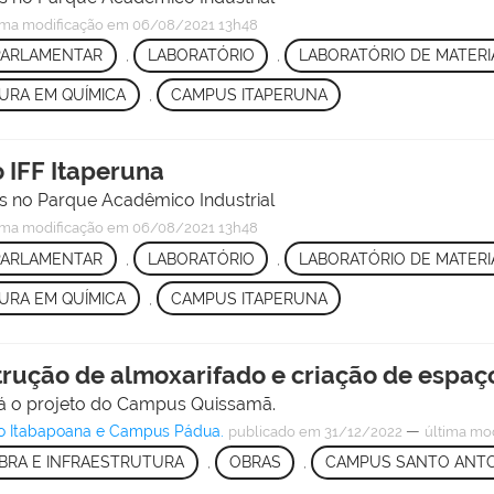
ima modificação
em 06/08/2021 13h48
PARLAMENTAR
,
LABORATÓRIO
,
LABORATÓRIO DE MATERI
URA EM QUÍMICA
,
CAMPUS ITAPERUNA
 IFF Itaperuna
os no Parque Acadêmico Industrial
ima modificação
em 06/08/2021 13h48
PARLAMENTAR
,
LABORATÓRIO
,
LABORATÓRIO DE MATERI
URA EM QUÍMICA
,
CAMPUS ITAPERUNA
trução de almoxarifado e criação de espaço
rá o projeto do Campus Quissamã.
o Itabapoana e Campus Pádua.
—
publicado
em 31/12/2022
última mo
BRA E INFRAESTRUTURA
,
OBRAS
,
CAMPUS SANTO ANTO