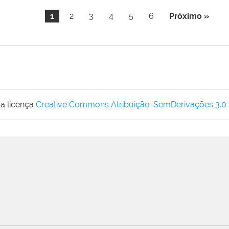
1
2
3
4
5
6
Próximo »
a licença
Creative Commons Atribuição-SemDerivações 3.0