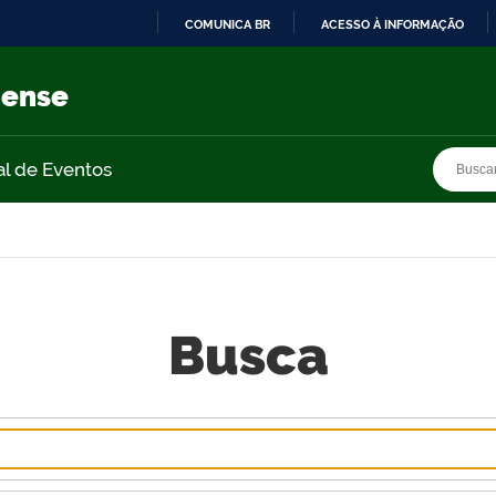
COMUNICA BR
ACESSO À INFORMAÇÃO
IR
PARA
nense
O
CONTEÚDO
Busca
Busca
al de Eventos
Busca