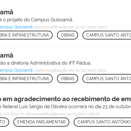
samã
rá o projeto do Campus Quissamã.
o Campus Quissamã
última modificação
em 31/12/2022 13h13
BRA E INFRAESTRUTURA
,
OBRAS
,
CAMPUS SANTO ANTO
samã
o a diretoria Administrativa do IFF Pádua.
o Campus Quissamã
última modificação
em 31/12/2022 13h14
BRA E INFRAESTRUTURA
,
OBRAS
,
CAMPUS SANTO ANTO
 em agradecimento ao recebimento de em
ederal Luis Sérgio de Oliveira ocorrerá no dia 23 de outubr
—
2/10/2017
última modificação
em 24/10/2017 10h06
NTO
,
EMENDA PARLAMENTAR
,
CAMPUS SANTO ANTÔNIO