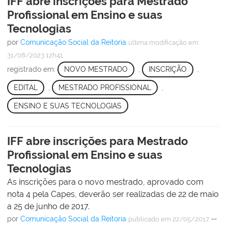
IFF abre inscrições para Mestrado
Profissional em Ensino e suas
Tecnologias
por
Comunicação Social da Reitoria
última modificação
em
31/08/2023 12h41
registrado em:
NOVO MESTRADO
,
INSCRIÇÃO
,
EDITAL
,
MESTRADO PROFISSIONAL
,
ENSINO E SUAS TECNOLOGIAS
IFF abre inscrições para Mestrado
Profissional em Ensino e suas
Tecnologias
As inscrições para o novo mestrado, aprovado com
nota 4 pela Capes, deverão ser realizadas de 22 de maio
a 25 de junho de 2017.
por
Comunicação Social da Reitoria
—
publicado
em 22/05/2017