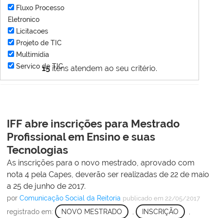
Fluxo Processo
Eletronico
Licitacoes
Projeto de TIC
Multimídia
Servico de TIC
15
itens atendem ao seu critério.
IFF abre inscrições para Mestrado
Profissional em Ensino e suas
Tecnologias
As inscrições para o novo mestrado, aprovado com
nota 4 pela Capes, deverão ser realizadas de 22 de maio
a 25 de junho de 2017.
por
Comunicação Social da Reitoria
publicado
em 22/05/2017
registrado em:
NOVO MESTRADO
,
INSCRIÇÃO
,