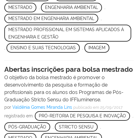
MESTRADO
,
ENGENHARIA AMBIENTAL
,
MESTRADO EM ENGENHARIA AMBIENTAL
,
MESTRADO PROFISSIONAL EM SISTEMAS APLICADOS À
ENGENHARIA E GESTÃO
,
ENSINO E SUAS TECNOLOGIAS
,
IMAGEM
Abertas inscrições para bolsa mestrado
O objetivo da bolsa mestrado é promover o
desenvolvimento da pesquisa e formação de
profissionais para os alunos dos Programas de Pós-
Graduação Stricto Sensu do IFFluminense.
por
Valdênia Gomes Miranda Lins
publicado
em 25/09/2017
registrado em:
PRÓ-REITORIA DE PESQUISA E INOVAÇÃO
,
PÓS-GRADUAÇÃO
,
STRICTO SENSU
,
MESTRADO
,
ENGENHARIA AMBIENTAL
,