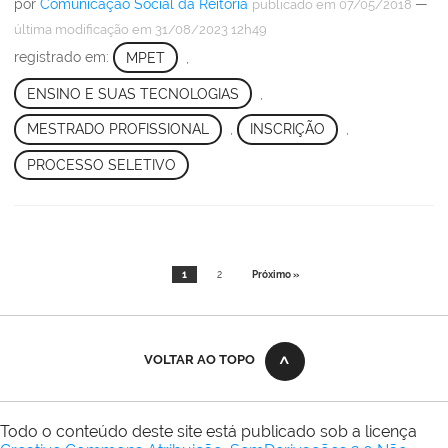
por
Comunicação Social da Reitoria
—
publicado
em 07/05/2018
última modificação
em 31/08/2023 12h49
registrado em:
MPET
,
ENSINO E SUAS TECNOLOGIAS
,
MESTRADO PROFISSIONAL
,
INSCRIÇÃO
,
PROCESSO SELETIVO
1
2
Próximo »
VOLTAR AO TOPO
Todo o conteúdo deste site está publicado sob a licença