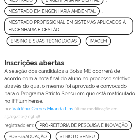
MESTRADO
,
ENGENHARIA AMBIENTAL
,
MESTRADO EM ENGENHARIA AMBIENTAL
,
MESTRADO PROFISSIONAL EM SISTEMAS APLICADOS À
ENGENHARIA E GESTÃO
,
ENSINO E SUAS TECNOLOGIAS
,
IMAGEM
Inscrições abertas
A seleção dos candidatos a Bolsa ME ocorrerá de
acordo com a nota final do aluno no processo seletivo
através do qual o mesmo foi aprovado e convocado
para o Programa Stricto Sensu em que está matriculado
no IFFluminense.
por
Valdênia Gomes Miranda Lins
última modificação
em
25/09/2017 09h48
registrado em:
PRÓ-REITORIA DE PESQUISA E INOVAÇÃO
,
PÓS-GRADUAÇÃO
,
STRICTO SENSU
,