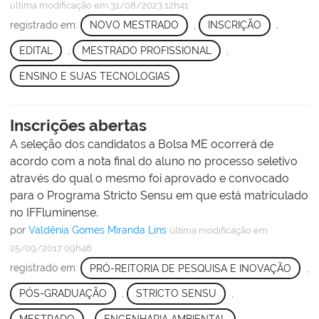
última modificação
em 31/08/2023 12h41
registrado em:
NOVO MESTRADO
,
INSCRIÇÃO
,
EDITAL
,
MESTRADO PROFISSIONAL
,
ENSINO E SUAS TECNOLOGIAS
Inscrições abertas
A seleção dos candidatos a Bolsa ME ocorrerá de
acordo com a nota final do aluno no processo seletivo
através do qual o mesmo foi aprovado e convocado
para o Programa Stricto Sensu em que está matriculado
no IFFluminense.
por
Valdênia Gomes Miranda Lins
última modificação
em
25/09/2017 09h48
registrado em:
PRÓ-REITORIA DE PESQUISA E INOVAÇÃO
,
PÓS-GRADUAÇÃO
,
STRICTO SENSU
,