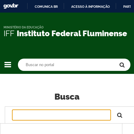
COMUNICA BR
ACESSO À INFORMAÇÃO
PARTI
IR
PARA
O
MINISTÉRIO DA EDUCAÇÃO
IFF
Instituto Federal Fluminense
CONTEÚDO
Buscar no portal
Buscar no portal
Busca