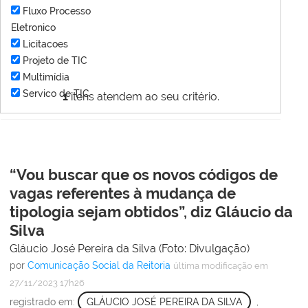
Fluxo Processo
Eletronico
Licitacoes
Projeto de TIC
Multimídia
Servico de TIC
1
itens atendem ao seu critério.
“Vou buscar que os novos códigos de
vagas referentes à mudança de
tipologia sejam obtidos”, diz Gláucio da
Silva
Gláucio José Pereira da Silva (Foto: Divulgação)
por
Comunicação Social da Reitoria
última modificação
em
27/11/2023 17h26
registrado em:
GLÁUCIO JOSÉ PEREIRA DA SILVA
,