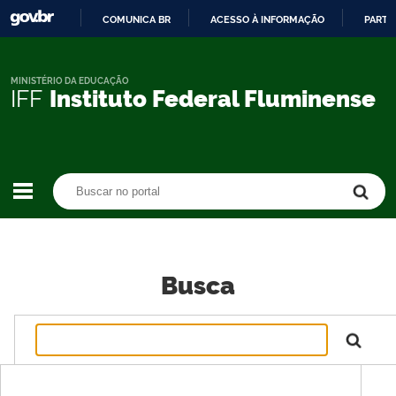
COMUNICA BR
ACESSO À INFORMAÇÃO
PARTI
IR
PARA
O
MINISTÉRIO DA EDUCAÇÃO
IFF
Instituto Federal Fluminense
CONTEÚDO
Buscar no portal
Buscar no portal
Busca