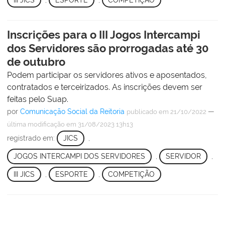
Inscrições para o III Jogos Intercampi
dos Servidores são prorrogadas até 30
de outubro
Podem participar os servidores ativos e aposentados,
contratados e terceirizados. As inscrições devem ser
feitas pelo Suap.
por
Comunicação Social da Reitoria
—
publicado
em 21/10/2022
última modificação
em 31/08/2023 13h13
registrado em:
JICS
,
JOGOS INTERCAMPI DOS SERVIDORES
,
SERVIDOR
,
III JICS
,
ESPORTE
,
COMPETIÇÃO