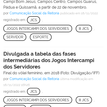
Campi Bom Jesus, Campos Centro, Campos Guarus,
Pádua e Quissamã, a partir de 22 de novembro.
por
Comunicação Social da Reitoria
publicado
em 18/11/2022
registrado em:
JICS
,
JOGOS INTERCAMPI DOS SERVIDORES
,
III JICS
,
SERVIDOR
,
ESPORTE
Divulgada a tabela das fases
intermediárias dos Jogos Intercampi
dos Servidores
Final do vôlei feminino, em 2018 (Foto: Divulgação/IFF)
por
Comunicação Social da Reitoria
última modificação
em
18/11/2022 16h26
registrado em:
JICS
,
JOGOS INTERCAMPI DOS SERVIDORES
,
III JICS
,