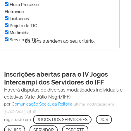
Fluxo Processo
Eletronico
Licitacoes
Projeto de TIC
Multimídia
Servico de TIC
83
itens atendem ao seu critério.
Inscrições abertas para o IV Jogos
Intercampi dos Servidores do IFF
Haverá disputas de diversas modalidades individuais e
coletivas (Arte: Júlio Negri/IFF)
por
Comunicação Social da Reitoria
última modificação
em
31/08/2023 13h18
registrado em:
JOGOS DOS SERVIDORES
,
JICS
,
IV JICS
,
SERVIDOR
,
ESPORTE