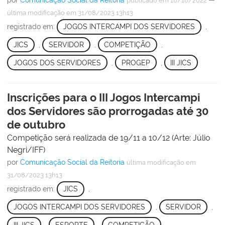
publicado
em 10/10/2022
última modificação
em 31/08/2023 13h13
registrado em:
JOGOS INTERCAMPI DOS SERVIDORES
,
JICS
,
SERVIDOR
,
COMPETIÇÃO
,
JOGOS DOS SERVIDORES
,
PROGEP
,
III JICS
Inscrições para o III Jogos Intercampi
dos Servidores são prorrogadas até 30
de outubro
Competição será realizada de 19/11 a 10/12 (Arte: Júlio
Negri/IFF)
por
Comunicação Social da Reitoria
última modificação
em
31/08/2023 13h13
registrado em:
JICS
,
JOGOS INTERCAMPI DOS SERVIDORES
,
SERVIDOR
,
III JICS
,
ESPORTE
,
COMPETIÇÃO