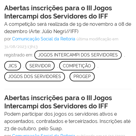
Abertas inscrições para o III Jogos
Intercampi dos Servidores do IFF
A competição será realizada de 19 de novembro a 08 de
dezembro (Arte: Júlio Negri//IFF)
por
Comunicação Social da Reitoria
última modificação
em
31/08/2023 13h13
registrado em:
JOGOS INTERCAMPI DOS SERVIDORES
,
JICS
,
SERVIDOR
,
COMPETIÇÃO
,
JOGOS DOS SERVIDORES
,
PROGEP
Abertas inscrições para o III Jogos
Intercampi dos Servidores do IFF
Podem participar dos jogos os servidores ativos e
aposentados, contratados e terceirizados. Inscrições até
23 de outubro, pelo Suap.
por
Comunicação Social da Reitoria
—