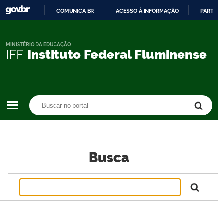
COMUNICA BR
ACESSO À INFORMAÇÃO
PARTI
IR
PARA
O
MINISTÉRIO DA EDUCAÇÃO
IFF
Instituto Federal Fluminense
CONTEÚDO
Buscar no portal
Buscar no portal
Busca