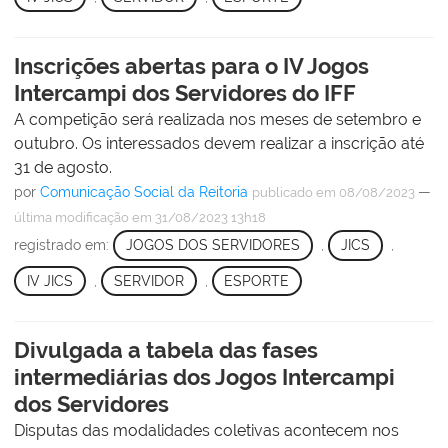
Inscrições abertas para o IV Jogos
Intercampi dos Servidores do IFF
A competição será realizada nos meses de setembro e
outubro. Os interessados devem realizar a inscrição até
31 de agosto.
por
Comunicação Social da Reitoria
—
publicado
em 08/08/2023
última modificação
em 31/08/2023 13h18
registrado em:
JOGOS DOS SERVIDORES
,
JICS
,
IV JICS
,
SERVIDOR
,
ESPORTE
Divulgada a tabela das fases
intermediárias dos Jogos Intercampi
dos Servidores
Disputas das modalidades coletivas acontecem nos