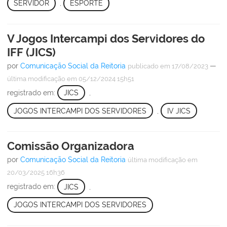
SERVIDOR
,
ESPORTE
V Jogos Intercampi dos Servidores do
IFF (JICS)
por
Comunicação Social da Reitoria
—
publicado
em 17/08/2023
última modificação
em 05/12/2024 15h51
registrado em:
JICS
,
JOGOS INTERCAMPI DOS SERVIDORES
,
IV JICS
Comissão Organizadora
por
Comunicação Social da Reitoria
última modificação
em
20/03/2025 16h36
registrado em:
JICS
,
JOGOS INTERCAMPI DOS SERVIDORES