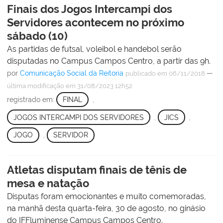
Finais dos Jogos Intercampi dos
Servidores acontecem no próximo
sábado (10)
As partidas de futsal, voleibol e handebol serão
disputadas no Campus Campos Centro, a partir das 9h.
por
Comunicação Social da Reitoria
—
publicado
em 06/11/2018
última modificação
em 31/08/2023 12h52
registrado em:
FINAL
,
JOGOS INTERCAMPI DOS SERVIDORES
,
JICS
,
JOGO
,
SERVIDOR
Atletas disputam finais de tênis de
mesa e natação
Disputas foram emocionantes e muito comemoradas,
na manhã desta quarta-feira, 30 de agosto, no ginásio
do IFFluminense Campus Campos Centro.