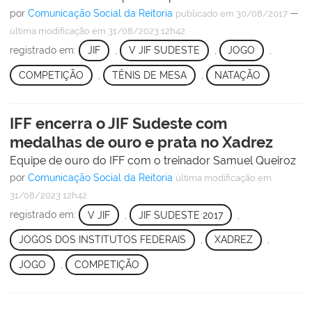
por
Comunicação Social da Reitoria
—
publicado
em 30/08/2017
última modificação
em 31/08/2023 12h42
registrado em:
JIF
,
V JIF SUDESTE
,
JOGO
,
COMPETIÇÃO
,
TÊNIS DE MESA
,
NATAÇÃO
IFF encerra o JIF Sudeste com
medalhas de ouro e prata no Xadrez
Equipe de ouro do IFF com o treinador Samuel Queiroz
por
Comunicação Social da Reitoria
última modificação
em
31/08/2023 12h42
registrado em:
V JIF
,
JIF SUDESTE 2017
,
JOGOS DOS INSTITUTOS FEDERAIS
,
XADREZ
,
JOGO
,
COMPETIÇÃO