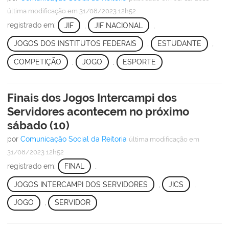
última modificação
em 31/08/2023 12h52
registrado em:
JIF
,
JIF NACIONAL
,
JOGOS DOS INSTITUTOS FEDERAIS
,
ESTUDANTE
,
COMPETIÇÃO
,
JOGO
,
ESPORTE
Finais dos Jogos Intercampi dos
Servidores acontecem no próximo
sábado (10)
por
Comunicação Social da Reitoria
última modificação
em
31/08/2023 12h52
registrado em:
FINAL
,
JOGOS INTERCAMPI DOS SERVIDORES
,
JICS
,
JOGO
,
SERVIDOR