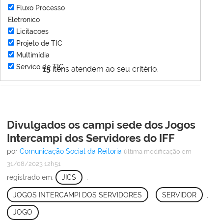
Fluxo Processo
Eletronico
Licitacoes
Projeto de TIC
Multimídia
Servico de TIC
15
itens atendem ao seu critério.
Divulgados os campi sede dos Jogos
Intercampi dos Servidores do IFF
por
Comunicação Social da Reitoria
última modificação
em
31/08/2023 12h51
registrado em:
JICS
,
JOGOS INTERCAMPI DOS SERVIDORES
,
SERVIDOR
,
JOGO