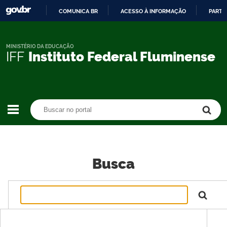
COMUNICA BR
ACESSO À INFORMAÇÃO
PARTI
IR
PARA
O
MINISTÉRIO DA EDUCAÇÃO
IFF
Instituto Federal Fluminense
CONTEÚDO
Buscar no portal
Buscar no portal
Busca