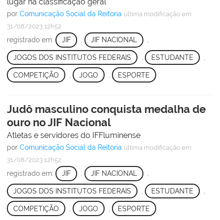
lugar na classificação geral
por
Comunicação Social da Reitoria
última modificação
em
31/08/2023 12h52
registrado em:
JIF
,
JIF NACIONAL
,
JOGOS DOS INSTITUTOS FEDERAIS
,
ESTUDANTE
,
COMPETIÇÃO
,
JOGO
,
ESPORTE
Judô masculino conquista medalha de
ouro no JIF Nacional
Atletas e servidores do IFFluminense
por
Comunicação Social da Reitoria
última modificação
em
31/08/2023 12h52
registrado em:
JIF
,
JIF NACIONAL
,
JOGOS DOS INSTITUTOS FEDERAIS
,
ESTUDANTE
,
COMPETIÇÃO
,
JOGO
,
ESPORTE