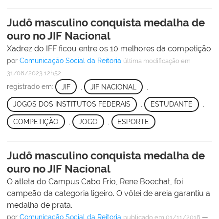
Judô masculino conquista medalha de
ouro no JIF Nacional
Xadrez do IFF ficou entre os 10 melhores da competição
por
Comunicação Social da Reitoria
última modificação
em
31/08/2023 12h52
registrado em:
JIF
,
JIF NACIONAL
,
JOGOS DOS INSTITUTOS FEDERAIS
,
ESTUDANTE
,
COMPETIÇÃO
,
JOGO
,
ESPORTE
Judô masculino conquista medalha de
ouro no JIF Nacional
O atleta do Campus Cabo Frio, Rene Boechat, foi
campeão da categoria ligeiro. O vôlei de areia garantiu a
medalha de prata.
por
Comunicação Social da Reitoria
—
publicado
em 01/11/2018