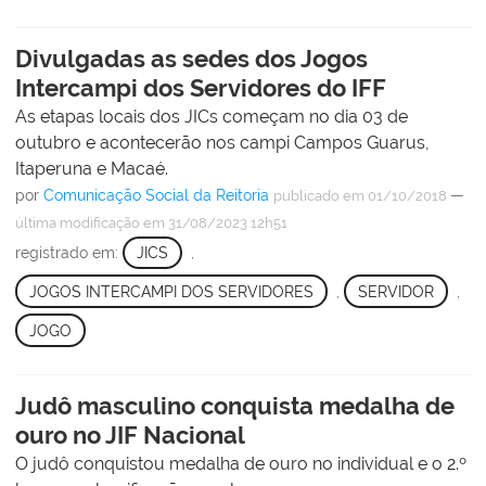
Divulgadas as sedes dos Jogos
Intercampi dos Servidores do IFF
As etapas locais dos JICs começam no dia 03 de
outubro e acontecerão nos campi Campos Guarus,
Itaperuna e Macaé.
por
Comunicação Social da Reitoria
—
publicado
em 01/10/2018
última modificação
em 31/08/2023 12h51
registrado em:
JICS
,
JOGOS INTERCAMPI DOS SERVIDORES
,
SERVIDOR
,
JOGO
Judô masculino conquista medalha de
ouro no JIF Nacional
O judô conquistou medalha de ouro no individual e o 2.º