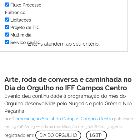
Fluxo Processo
Eletronico
Licitacoes
Projeto de TIC
Multimídia
Servico de TIC
4
itens atendem ao seu critério.
Arte, roda de conversa e caminhada no
Dia do Orgulho no IFF Campos Centro
Evento deu continuidade à programação do mês do
Orgulho desenvolvida pelo Nugedis e pelo Grêmio Nilo
Peçanha.
por
Comunicação Social do Campus Campos Centro
publicado
—
em 29/06/2023
última modificação
em 30/06/2023 09h00
registrado em:
DIA DO ORGULHO
,
LGBT+
,