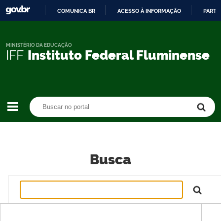
COMUNICA BR
ACESSO À INFORMAÇÃO
PARTI
IR
PARA
O
MINISTÉRIO DA EDUCAÇÃO
IFF
Instituto Federal Fluminense
CONTEÚDO
Buscar no portal
Buscar no portal
Busca