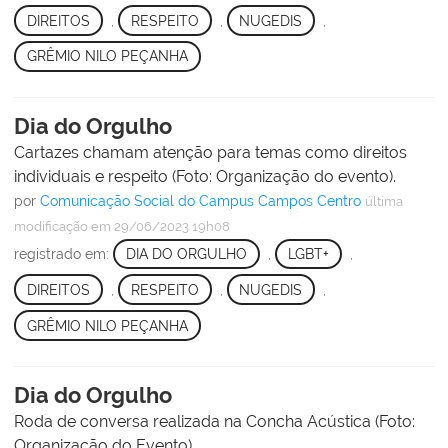
DIREITOS
,
RESPEITO
,
NUGEDIS
,
GRÊMIO NILO PEÇANHA
Dia do Orgulho
Cartazes chamam atenção para temas como direitos
individuais e respeito (Foto: Organização do evento).
por
Comunicação Social do Campus Campos Centro
última
modificação
em 29/06/2023 19h08
registrado em:
DIA DO ORGULHO
,
LGBT+
,
DIREITOS
,
RESPEITO
,
NUGEDIS
,
GRÊMIO NILO PEÇANHA
Dia do Orgulho
Roda de conversa realizada na Concha Acústica (Foto:
Organização do Evento).