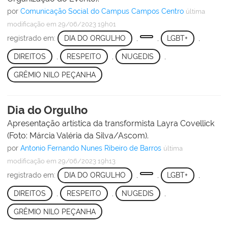
por
Comunicação Social do Campus Campos Centro
última
modificação
em 29/06/2023 19h01
registrado em:
DIA DO ORGULHO
,
,
LGBT+
,
DIREITOS
,
RESPEITO
,
NUGEDIS
,
GRÊMIO NILO PEÇANHA
Dia do Orgulho
Apresentação artística da transformista Layra Covellick
(Foto: Márcia Valéria da Silva/Ascom).
por
Antonio Fernando Nunes Ribeiro de Barros
última
modificação
em 29/06/2023 19h13
registrado em:
DIA DO ORGULHO
,
,
LGBT+
,
DIREITOS
,
RESPEITO
,
NUGEDIS
,
GRÊMIO NILO PEÇANHA