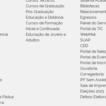
Cursos Técnicos
Sistema Acad
Cursos de Graduação
Bibliotecas
Pós-Graduação
Relacionamen
Educação a Distância
Egressos
Cursos de Formação
Painel do Serv
Inicial e Continuada
Portal da TIC
ência
Educação de Jovens e
WebMail
Adultos
SUAP
CDD
Portal de Sele
Portal de Even
Portal de Insc
Ouvidoria
Corregedoria
ão
IFF Sem Asséd
Sala de Impren
Eleições 2023
de Pádua
Defeso Eleitor
rra