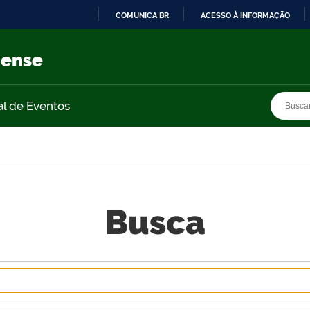
COMUNICA BR
ACESSO À INFORMAÇÃO
IR
PARA
nense
O
CONTEÚDO
Busca
Busca
al de Eventos
Busca