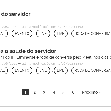
 do servidor
—
5/08/2021
última modificação
em 31/08/2023 13h03
TAL
,
EVENTO
,
LIVE
,
LIVE
,
RODA DE CONVERSA
a a saúde do servidor
m do IFFluminense e roda de conversa pelo Meet, nos dias 0
—
5/08/2021
última modificação
em 31/08/2023 13h03
TAL
,
EVENTO
,
LIVE
,
LIVE
,
RODA DE CONVERSA
1
2
3
4
5
6
Próximo »