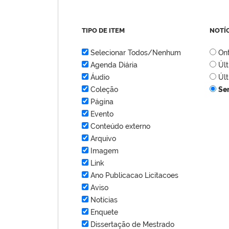
TIPO DE ITEM
NOTÍ
Selecionar Todos/Nenhum
On
Agenda Diária
Úl
Áudio
Úl
Coleção
Se
Página
Evento
Conteúdo externo
Arquivo
Imagem
Link
Ano Publicacao Licitacoes
Aviso
Notícias
Enquete
Dissertação de Mestrado