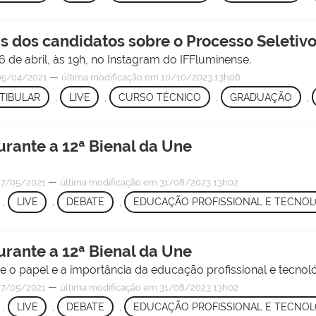
das dos candidatos sobre o Processo Seletivo
06 de abril, às 19h, no Instagram do IFFluminense.
—
5/04/2021
última modificação
em 10/10/2023 13h06
TIBULAR
,
LIVE
,
CURSO TÉCNICO
,
GRADUAÇÃO
,
durante a 12ª Bienal da Une
—
7/05/2021
última modificação
em 31/08/2023 13h02
,
LIVE
,
DEBATE
,
EDUCAÇÃO PROFISSIONAL E TECNOL
durante a 12ª Bienal da Une
e o papel e a importância da educação profissional e tecnoló
—
7/05/2021
última modificação
em 31/08/2023 13h02
,
LIVE
,
DEBATE
,
EDUCAÇÃO PROFISSIONAL E TECNOL