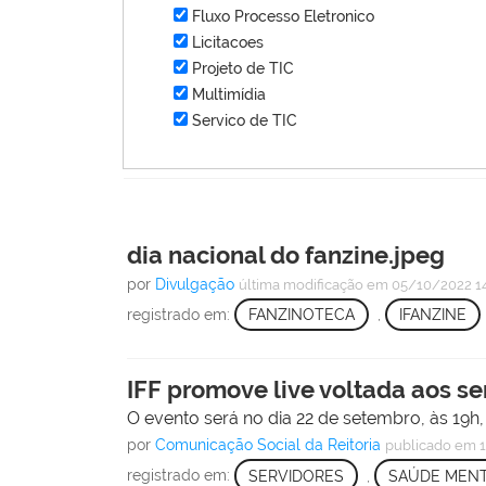
Fluxo Processo Eletronico
Licitacoes
Projeto de TIC
Multimídia
Servico de TIC
dia nacional do fanzine.jpeg
por
Divulgação
última modificação
em 05/10/2022 1
registrado em:
FANZINOTECA
,
IFANZINE
IFF promove live voltada aos se
O evento será no dia 22 de setembro, às 19h
por
Comunicação Social da Reitoria
publicado
em 1
registrado em:
SERVIDORES
,
SAÚDE MEN