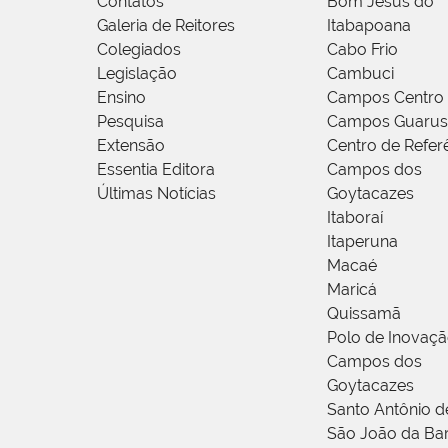
Contatos
Bom Jesus do
Galeria de Reitores
Itabapoana
Colegiados
Cabo Frio
Legislação
Cambuci
Ensino
Campos Centro
Pesquisa
Campos Guarus
Extensão
Centro de Refer
Essentia Editora
Campos dos
Últimas Notícias
Goytacazes
Itaboraí
Itaperuna
Macaé
Maricá
Quissamã
Polo de Inovaç
Campos dos
Goytacazes
Santo Antônio 
São João da Ba