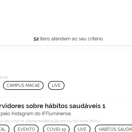
52
itens atendem ao seu critério.
4h28
,
CAMPUS MACAÉ
,
LIVE
rvidores sobre hábitos saudáveis 1
, pelo Instagram do IFFluminense.
—
4/09/2021
última modificação
em 14/09/2021 08h27
TAL
,
EVENTO
,
COVID-19
,
LIVE
,
HÁBITOS SAUDÁ