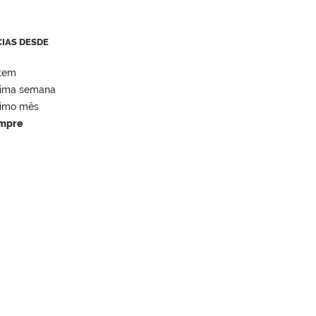
CIAS DESDE
tem
tima semana
timo mês
mpre