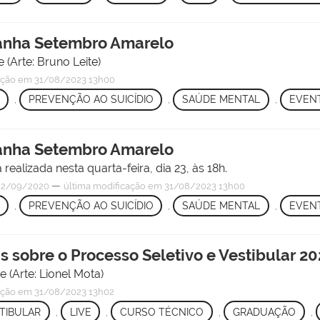
panha Setembro Amarelo
 (Arte: Bruno Leite)
ação
em 31/08/2023 13h00
,
PREVENÇÃO AO SUICÍDIO
,
SAÚDE MENTAL
,
EVEN
panha Setembro Amarelo
ealizada nesta quarta-feira, dia 23, às 18h.
—
22/09/2020
última modificação
em 31/08/2023 13h00
,
PREVENÇÃO AO SUICÍDIO
,
SAÚDE MENTAL
,
EVEN
das sobre o Processo Seletivo e Vestibular 2
 (Arte: Lionel Mota)
ação
em 31/08/2023 13h02
TIBULAR
,
LIVE
,
CURSO TÉCNICO
,
GRADUAÇÃO
,