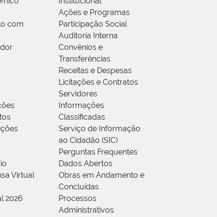
êmico
Institucional
Ações e Programas
to com
Participação Social
Auditoria Interna
idor
Convênios e
Transferências
Receitas e Despesas
Licitações e Contratos
Servidores
ções
Informações
tos
Classificadas
rições
Serviço de Informação
ao Cidadão (SIC)
Perguntas Frequentes
io
Dados Abertos
sa Virtual
Obras em Andamento e
Concluídas
al 2026
Processos
Administrativos