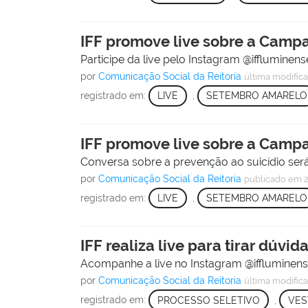
IFF promove live sobre a Cam
Participe da live pelo Instagram @iffluminense
por
Comunicação Social da Reitoria
última modific
registrado em:
LIVE
,
SETEMBRO AMARELO
IFF promove live sobre a Cam
Conversa sobre a prevenção ao suicídio será r
por
Comunicação Social da Reitoria
publicado
em 
registrado em:
LIVE
,
SETEMBRO AMARELO
IFF realiza live para tirar dúvi
Acompanhe a live no Instagram @iffluminense
por
Comunicação Social da Reitoria
última modific
registrado em:
PROCESSO SELETIVO
,
VES