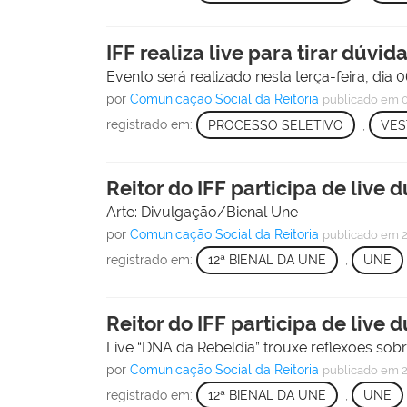
IFF realiza live para tirar dúvi
Evento será realizado nesta terça-feira, dia 
por
Comunicação Social da Reitoria
publicado
em 0
registrado em:
PROCESSO SELETIVO
,
VES
Reitor do IFF participa de live 
Arte: Divulgação/Bienal Une
por
Comunicação Social da Reitoria
publicado
em 2
registrado em:
12ª BIENAL DA UNE
,
UNE
Reitor do IFF participa de live 
Live “DNA da Rebeldia” trouxe reflexões sobr
por
Comunicação Social da Reitoria
publicado
em 2
registrado em:
12ª BIENAL DA UNE
,
UNE