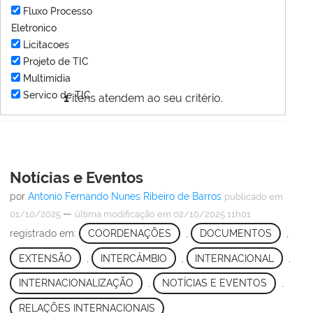
Fluxo Processo
Eletronico
Licitacoes
Projeto de TIC
Multimídia
Servico de TIC
1
itens atendem ao seu critério.
Notícias e Eventos
por
Antonio Fernando Nunes Ribeiro de Barros
publicado
em
—
01/10/2025
última modificação
em 02/10/2025 11h01
registrado em:
COORDENAÇÕES
,
DOCUMENTOS
,
EXTENSÃO
,
INTERCÂMBIO
,
INTERNACIONAL
,
INTERNACIONALIZAÇÃO
,
NOTÍCIAS E EVENTOS
,
RELAÇÕES INTERNACIONAIS