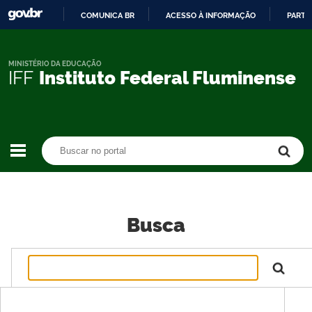
COMUNICA BR
ACESSO À INFORMAÇÃO
PARTI
IR
PARA
O
MINISTÉRIO DA EDUCAÇÃO
IFF
Instituto Federal Fluminense
CONTEÚDO
Buscar no portal
Buscar no portal
Busca