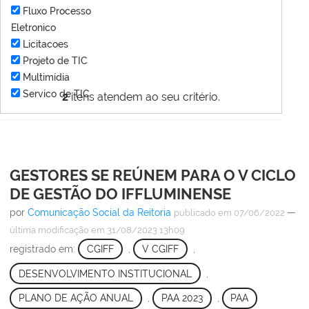
Fluxo Processo
Eletronico
Licitacoes
Projeto de TIC
Multimídia
Servico de TIC
2
itens atendem ao seu critério.
GESTORES SE REÚNEM PARA O V CICLO
DE GESTÃO DO IFFLUMINENSE
por
Comunicação Social da Reitoria
—
publicado
em 07/06/2022
última modificação
em 31/08/2023 13h09
registrado em:
CGIFF
,
V CGIFF
,
DESENVOLVIMENTO INSTITUCIONAL
,
PLANO DE AÇÃO ANUAL
,
PAA 2023
,
PAA