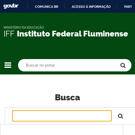
COMUNICA BR
ACESSO À INFORMAÇÃO
PARTI
IR
PARA
O
MINISTÉRIO DA EDUCAÇÃO
IFF
Instituto Federal Fluminense
CONTEÚDO
Buscar no portal
Buscar no portal
Busca