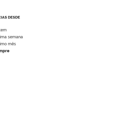
CIAS DESDE
tem
tima semana
timo mês
mpre