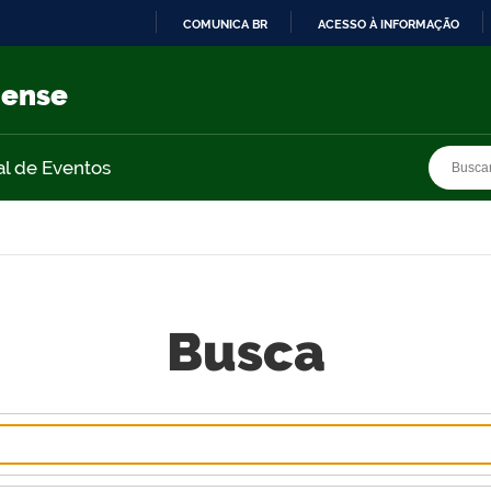
COMUNICA BR
ACESSO À INFORMAÇÃO
IR
PARA
nense
O
CONTEÚDO
Busca
Busca
al de Eventos
Busca