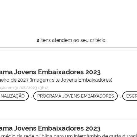
2
itens atendem ao seu critério.
grama Jovens Embaixadores 2023
neiro de 2023 (Imagem: site Jovens Embaixadores)
ação
em 31/08/2023 13h12
ONALIZAÇÃO
,
PROGRAMA JOVENS EMBAIXADORES
,
ESCR
grama Jovens Embaixadores 2023
 médio da rede pública para um intercâmbio de curta duraçã