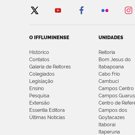
O IFFLUMINENSE
UNIDADES
Histórico
Reitoria
Contatos
Bom Jesus do
Galeria de Reitores
Itabapoana
Colegiados
Cabo Frio
Legislação
Cambuci
Ensino
Campos Centro
Pesquisa
Campos Guarus
Extensão
Centro de Refer
Essentia Editora
Campos dos
Últimas Notícias
Goytacazes
Itaboraí
Itaperuna