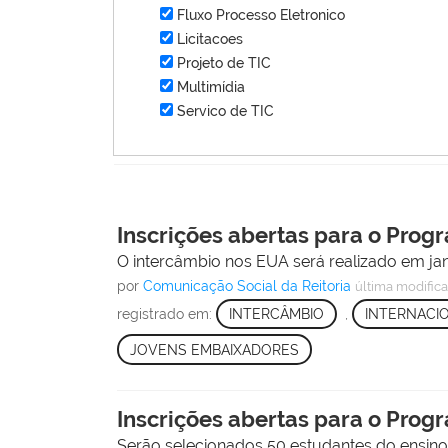
Fluxo Processo Eletronico
Licitacoes
Projeto de TIC
Multimídia
Servico de TIC
Inscrições abertas para o Pro
O intercâmbio nos EUA será realizado em ja
por
Comunicação Social da Reitoria
última modific
registrado em:
INTERCÂMBIO
,
INTERNACI
JOVENS EMBAIXADORES
Inscrições abertas para o Pro
Serão selecionados 50 estudantes do ensino