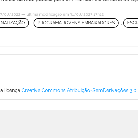
—
7/08/2022
última modificação
em 31/08/2023 13h12
ONALIZAÇÃO
,
PROGRAMA JOVENS EMBAIXADORES
,
ESCR
a licença
Creative Commons Atribuição-SemDerivações 3.0