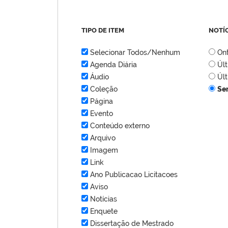
TIPO DE ITEM
NOTÍ
Selecionar Todos/Nenhum
On
Agenda Diária
Úl
Áudio
Úl
Coleção
Se
Página
Evento
Conteúdo externo
Arquivo
Imagem
Link
Ano Publicacao Licitacoes
Aviso
Notícias
Enquete
Dissertação de Mestrado