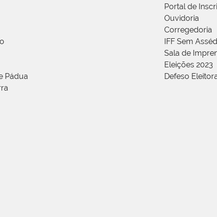
Portal de Insc
Ouvidoria
Corregedoria
ão
IFF Sem Asséd
Sala de Impren
Eleições 2023
de Pádua
Defeso Eleitor
rra