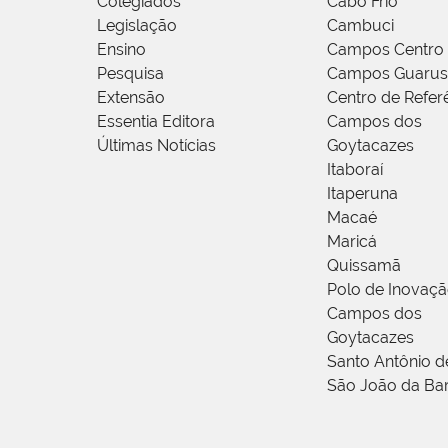
Colegiados
Cabo Frio
Legislação
Cambuci
Ensino
Campos Centro
Pesquisa
Campos Guarus
Extensão
Centro de Refer
Essentia Editora
Campos dos
Últimas Notícias
Goytacazes
Itaboraí
Itaperuna
Macaé
Maricá
Quissamã
Polo de Inovaç
Campos dos
Goytacazes
Santo Antônio 
São João da Ba