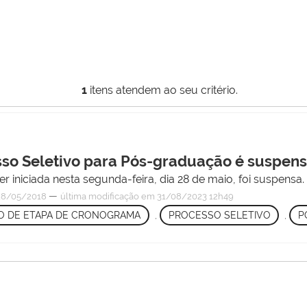
1
itens atendem ao seu critério.
so Seletivo para Pós-graduação é suspen
 iniciada nesta segunda-feira, dia 28 de maio, foi suspensa.
—
8/05/2018
última modificação
em 31/08/2023 12h49
 DE ETAPA DE CRONOGRAMA
,
PROCESSO SELETIVO
,
P