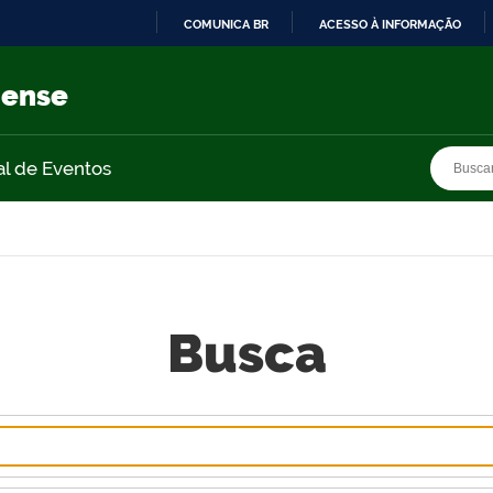
COMUNICA BR
ACESSO À INFORMAÇÃO
IR
PARA
nense
O
CONTEÚDO
Busca
Busca
al de Eventos
Busca