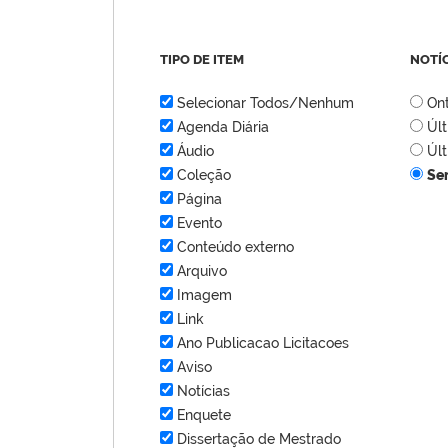
TIPO DE ITEM
NOTÍ
Selecionar Todos/Nenhum
On
Agenda Diária
Úl
Áudio
Úl
Coleção
Se
Página
Evento
Conteúdo externo
Arquivo
Imagem
Link
Ano Publicacao Licitacoes
Aviso
Notícias
Enquete
Dissertação de Mestrado