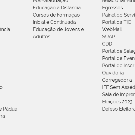
Pós-Graduação
Relacionamen
Educação a Distância
Egressos
Cursos de Formação
Painel do Serv
Inicial e Continuada
Portal da TIC
ência
Educação de Jovens e
WebMail
Adultos
SUAP
CDD
Portal de Sele
Portal de Even
Portal de Insc
Ouvidoria
Corregedoria
ão
IFF Sem Asséd
Sala de Impren
Eleições 2023
de Pádua
Defeso Eleitor
rra