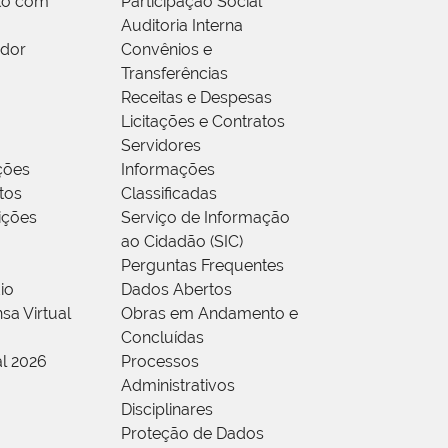
to com
Participação Social
Auditoria Interna
idor
Convênios e
Transferências
Receitas e Despesas
Licitações e Contratos
Servidores
ções
Informações
tos
Classificadas
rições
Serviço de Informação
ao Cidadão (SIC)
Perguntas Frequentes
io
Dados Abertos
sa Virtual
Obras em Andamento e
Concluídas
al 2026
Processos
Administrativos
Disciplinares
Proteção de Dados