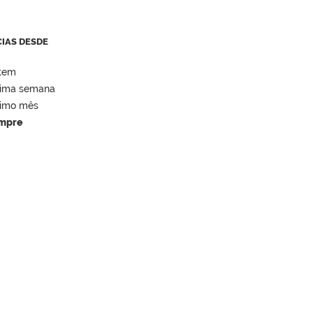
CIAS DESDE
tem
tima semana
timo mês
mpre