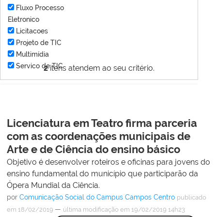
Fluxo Processo
Eletronico
Licitacoes
Projeto de TIC
Multimídia
Servico de TIC
2
itens atendem ao seu critério.
Licenciatura em Teatro firma parceria
com as coordenações municipais de
Arte e de Ciência do ensino básico
Objetivo é desenvolver roteiros e oficinas para jovens do
ensino fundamental do município que participarão da
Ópera Mundial da Ciência.
por
Comunicação Social do Campus Campos Centro
publicado
—
em 18/02/2019
última modificação
em 19/02/2019 14h23