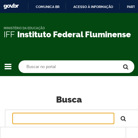
COMUNICA BR
ACESSO À INFORMAÇÃO
PARTI
IR
PARA
O
MINISTÉRIO DA EDUCAÇÃO
IFF
Instituto Federal Fluminense
CONTEÚDO
Buscar no portal
Buscar no portal
Busca