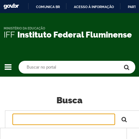
COMUNICA BR
ACESSO À INFORMAÇÃO
PARTI
IR
PARA
O
MINISTÉRIO DA EDUCAÇÃO
IFF
Instituto Federal Fluminense
CONTEÚDO
Buscar no portal
Buscar no portal
Busca