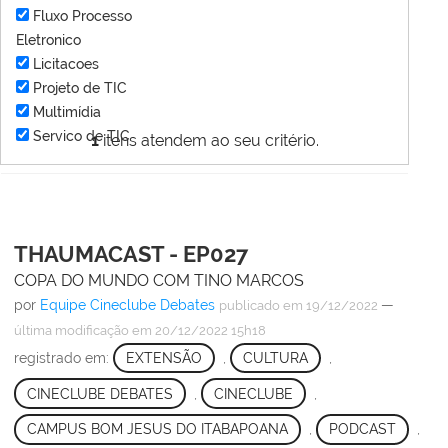
Fluxo Processo
Eletronico
Licitacoes
Projeto de TIC
Multimídia
Servico de TIC
1
itens atendem ao seu critério.
THAUMACAST - EP027
COPA DO MUNDO COM TINO MARCOS
por
Equipe Cineclube Debates
—
publicado
em 19/12/2022
última modificação
em 20/12/2022 15h18
registrado em:
EXTENSÃO
,
CULTURA
,
CINECLUBE DEBATES
,
CINECLUBE
,
CAMPUS BOM JESUS DO ITABAPOANA
,
PODCAST
,