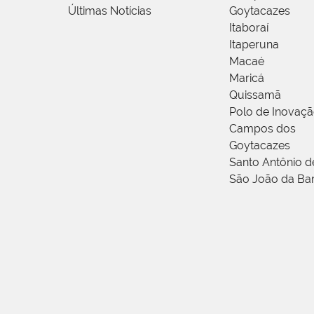
Últimas Notícias
Goytacazes
Itaboraí
Itaperuna
Macaé
Maricá
Quissamã
Polo de Inovaç
Campos dos
Goytacazes
Santo Antônio 
São João da Ba