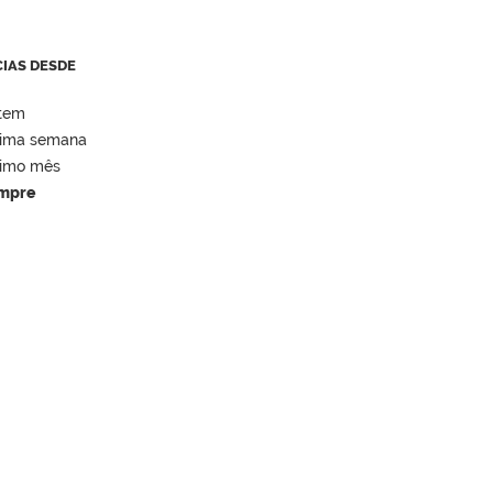
CIAS DESDE
tem
tima semana
timo mês
mpre