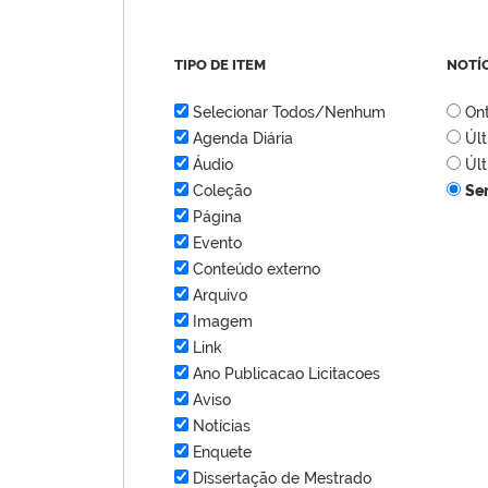
TIPO DE ITEM
NOTÍ
Selecionar Todos/Nenhum
On
Agenda Diária
Úl
Áudio
Úl
Coleção
Se
Página
Evento
Conteúdo externo
Arquivo
Imagem
Link
Ano Publicacao Licitacoes
Aviso
Notícias
Enquete
Dissertação de Mestrado