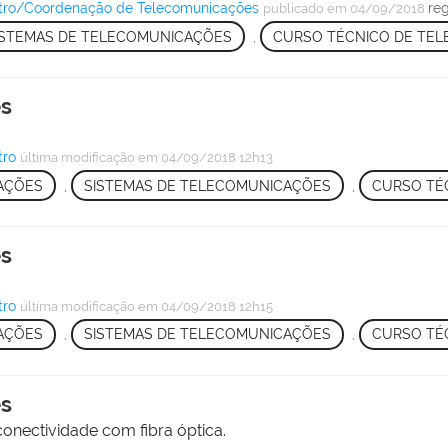
tro/Coordenação de Telecomunicações
re
publicado
em 04/09/2018
ISTEMAS DE TELECOMUNICAÇÕES
,
CURSO TÉCNICO DE TE
es
tro
última modificação
em 04/09/2018 12h13
CAÇÕES
,
SISTEMAS DE TELECOMUNICAÇÕES
,
CURSO TÉ
es
tro
última modificação
em 04/09/2018 12h15
CAÇÕES
,
SISTEMAS DE TELECOMUNICAÇÕES
,
CURSO TÉ
es
nectividade com fibra óptica.