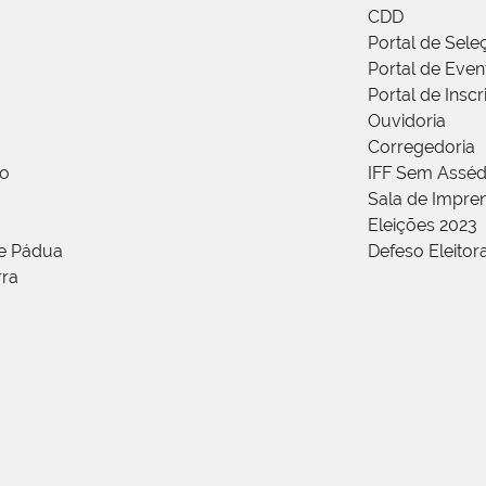
CDD
Portal de Sele
Portal de Even
Portal de Insc
Ouvidoria
Corregedoria
ão
IFF Sem Asséd
Sala de Impren
Eleições 2023
de Pádua
Defeso Eleitor
rra