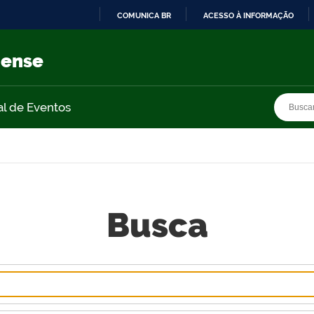
COMUNICA BR
ACESSO À INFORMAÇÃO
IR
PARA
nense
O
CONTEÚDO
Busca
Busca
al de Eventos
Busca