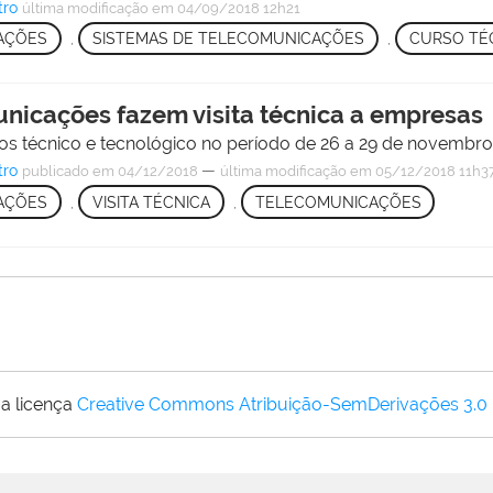
tro
última modificação
em 04/09/2018 12h21
CAÇÕES
,
SISTEMAS DE TELECOMUNICAÇÕES
,
CURSO TÉ
nicações fazem visita técnica a empresas
os técnico e tecnológico no período de 26 a 29 de novembro
tro
—
publicado
em 04/12/2018
última modificação
em 05/12/2018 11h3
CAÇÕES
,
VISITA TÉCNICA
,
TELECOMUNICAÇÕES
a licença
Creative Commons Atribuição-SemDerivações 3.0