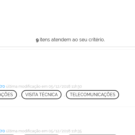
9
itens atendem ao seu critério.
tro
última modificação
em 05/12/2018 11h30
CAÇÕES
,
VISITA TÉCNICA
,
TELECOMUNICAÇÕES
tro
última modificação
em 05/12/2018 11h35