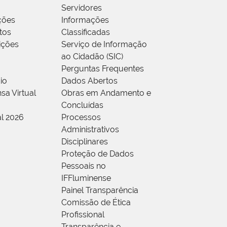
Servidores
ções
Informações
tos
Classificadas
rições
Serviço de Informação
ao Cidadão (SIC)
Perguntas Frequentes
io
Dados Abertos
sa Virtual
Obras em Andamento e
Concluídas
al 2026
Processos
Administrativos
Disciplinares
Proteção de Dados
Pessoais no
IFFluminense
Painel Transparência
Comissão de Ética
Profissional
Transparência e