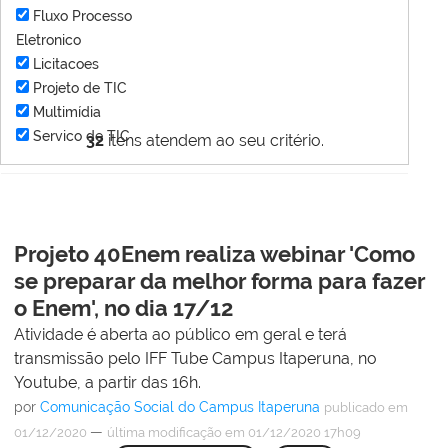
Fluxo Processo
Eletronico
Licitacoes
Projeto de TIC
Multimídia
Servico de TIC
32
itens atendem ao seu critério.
Projeto 40Enem realiza webinar 'Como
se preparar da melhor forma para fazer
o Enem', no dia 17/12
Atividade é aberta ao público em geral e terá
transmissão pelo IFF Tube Campus Itaperuna, no
Youtube, a partir das 16h.
por
Comunicação Social do Campus Itaperuna
publicado
em
—
01/12/2020
última modificação
em 01/12/2020 17h09