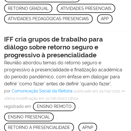
RETORNO GRADUAL
,
ATIVIDADES PRESENCIAIS
,
ATIVIDADES PEDAGÓGICAS PRESENCIAIS
,
APP
IFF cria grupos de trabalho para
diálogo sobre retorno seguro e
progressivo à presencialidade
Reunião abordou temas do retorno seguro e
progressivo à presencialidade e finalização acadêmica
do período pandêmico, com ênfase em dialogar para
definir 'como fazer' antes de definir 'quando fazer'.
por
Comunicação Social da Reitoria
—
publicado
em 24/09/2021
última modificação
em 31/08/2023 13h04
registrado em:
ENSINO REMOTO
,
ENSINO PRESENCIAL
,
RETORNO À PRESENCIALIDADE
,
APNP
,