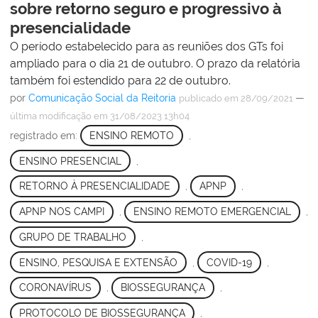
sobre retorno seguro e progressivo à
presencialidade
O período estabelecido para as reuniões dos GTs foi
ampliado para o dia 21 de outubro. O prazo da relatória
também foi estendido para 22 de outubro.
por
Comunicação Social da Reitoria
—
publicado
em 28/09/2021
última modificação
em 31/08/2023 13h04
registrado em:
ENSINO REMOTO
,
ENSINO PRESENCIAL
,
RETORNO À PRESENCIALIDADE
,
APNP
,
APNP NOS CAMPI
,
ENSINO REMOTO EMERGENCIAL
,
GRUPO DE TRABALHO
,
ENSINO, PESQUISA E EXTENSÃO
,
COVID-19
,
CORONAVÍRUS
,
BIOSSEGURANÇA
,
PROTOCOLO DE BIOSSEGURANÇA
,