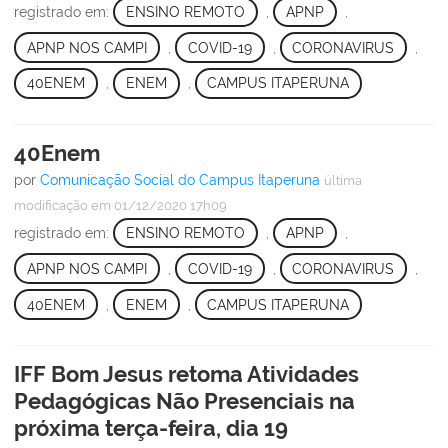
registrado em:
ENSINO REMOTO
,
APNP
,
APNP NOS CAMPI
,
COVID-19
,
CORONAVIRUS
,
40ENEM
,
ENEM
,
CAMPUS ITAPERUNA
40Enem
por
Comunicação Social do Campus Itaperuna
última
modificação
em 01/12/2020 17h09
registrado em:
ENSINO REMOTO
,
APNP
,
APNP NOS CAMPI
,
COVID-19
,
CORONAVIRUS
,
40ENEM
,
ENEM
,
CAMPUS ITAPERUNA
IFF Bom Jesus retoma Atividades
Pedagógicas Não Presenciais na
próxima terça-feira, dia 19