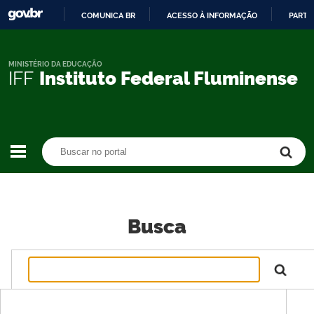
COMUNICA BR
ACESSO À INFORMAÇÃO
PARTI
IR
PARA
O
MINISTÉRIO DA EDUCAÇÃO
IFF
Instituto Federal Fluminense
CONTEÚDO
Buscar no portal
Buscar no portal
Busca