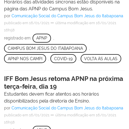
Horários das atividades síncronas estão disponíveis na
página das APNP do Campus Bom Jesus.
por
Comunicação Social do Campus Bom Jesus do Itabapoana
—
publicado
em 16/01/2021
última modificação
em 16/01/2021
16h58
registrado em:
APNP
,
CAMPUS BOM JESUS DO ITABAPOANA
,
APNP NOS CAMPI
,
COVID-19
,
VOLTA ÀS AULAS
IFF Bom Jesus retoma APNP na próxima
terça-feira, dia 19
Estudantes devem ficar atentos aos horários
disponibilizados pela diretoria de Ensino.
por
Comunicação Social do Campus Bom Jesus do Itabapoana
—
publicado
em 16/01/2021
última modificação
em 16/01/2021
16h58