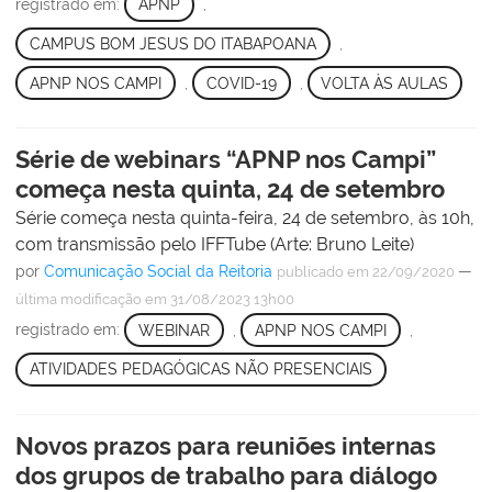
registrado em:
APNP
,
CAMPUS BOM JESUS DO ITABAPOANA
,
APNP NOS CAMPI
,
COVID-19
,
VOLTA ÀS AULAS
Série de webinars “APNP nos Campi”
começa nesta quinta, 24 de setembro
Série começa nesta quinta-feira, 24 de setembro, às 10h,
com transmissão pelo IFFTube (Arte: Bruno Leite)
por
Comunicação Social da Reitoria
—
publicado
em 22/09/2020
última modificação
em 31/08/2023 13h00
registrado em:
WEBINAR
,
APNP NOS CAMPI
,
ATIVIDADES PEDAGÓGICAS NÃO PRESENCIAIS
Novos prazos para reuniões internas
dos grupos de trabalho para diálogo