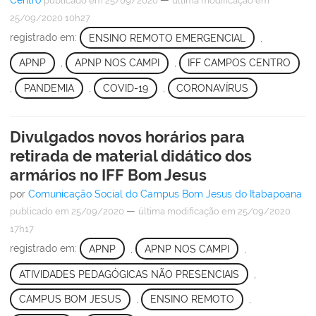
Centro
—
publicado
em 25/09/2020
última modificação
em
25/09/2020 10h27
registrado em:
ENSINO REMOTO EMERGENCIAL
,
APNP
,
APNP NOS CAMPI
,
IFF CAMPOS CENTRO
,
PANDEMIA
,
COVID-19
,
CORONAVÍRUS
Divulgados novos horários para
retirada de material didático dos
armários no IFF Bom Jesus
por
Comunicação Social do Campus Bom Jesus do Itabapoana
—
publicado
em 25/09/2020
última modificação
em 25/09/2020
17h17
registrado em:
APNP
,
APNP NOS CAMPI
,
ATIVIDADES PEDAGÓGICAS NÃO PRESENCIAIS
,
CAMPUS BOM JESUS
,
ENSINO REMOTO
,