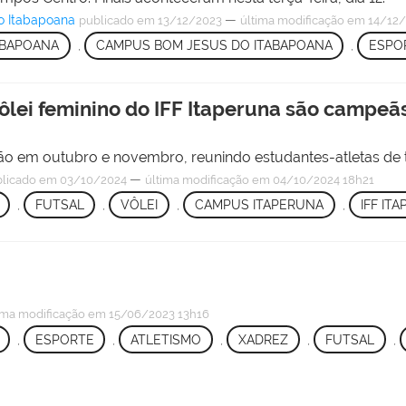
o Itabapoana
—
publicado
em 13/12/2023
última modificação
em 14/12/
ABAPOANA
,
CAMPUS BOM JESUS DO ITABAPOANA
,
ESPO
vôlei feminino do IFF Itaperuna são campe
ão em outubro e novembro, reunindo estudantes-atletas de to
—
licado
em 03/10/2024
última modificação
em 04/10/2024 18h21
,
FUTSAL
,
VÔLEI
,
CAMPUS ITAPERUNA
,
IFF IT
ima modificação
em 15/06/2023 13h16
,
ESPORTE
,
ATLETISMO
,
XADREZ
,
FUTSAL
,