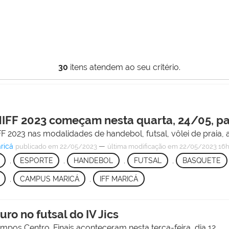
30
itens atendem ao seu critério.
INIFF 2023 começam nesta quarta, 24/05, p
FF 2023 nas modalidades de handebol, futsal, vôlei de praia, 
ricá
—
publicado
em 22/05/2023
última modificação
em 22/05/2023 16
,
ESPORTE
,
HANDEBOL
,
FUTSAL
,
BASQUETE
,
CAMPUS MARICÁ
,
IFF MARICÁ
o no futsal do IV Jics
os Centro. Finais aconteceram nesta terça-feira, dia 12.