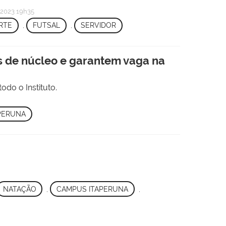
2023 19h35
RTE
,
FUTSAL
,
SERVIDOR
ãs de núcleo e garantem vaga na
do o Instituto.
APERUNA
NATAÇÃO
,
CAMPUS ITAPERUNA
,