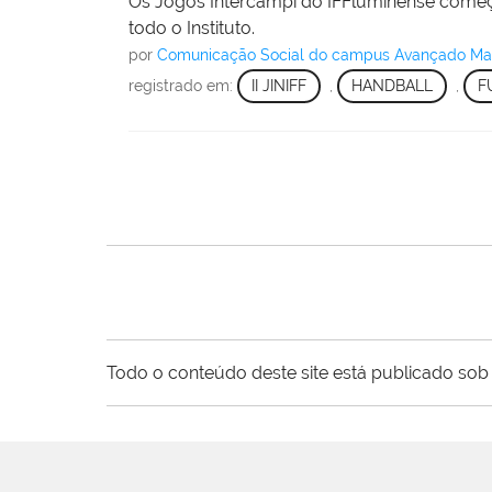
Os Jogos Intercampi do IFFluminense começ
todo o Instituto.
por
Comunicação Social do campus Avançado Mar
registrado em:
II JINIFF
,
HANDBALL
,
F
Todo o conteúdo deste site está publicado sob 