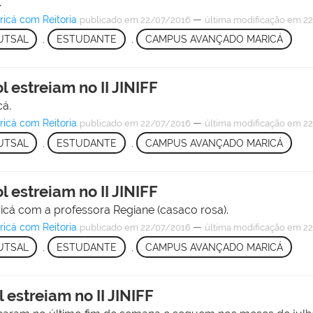
.
icá com Reitoria
—
publicado
em 22/07/2016
última modificação
em 22
UTSAL
,
ESTUDANTE
,
CAMPUS AVANÇADO MARICÁ
 estreiam no II JINIFF
cá.
icá com Reitoria
—
publicado
em 22/07/2016
última modificação
em 22
UTSAL
,
ESTUDANTE
,
CAMPUS AVANÇADO MARICÁ
 estreiam no II JINIFF
icá com a professora Regiane (casaco rosa).
icá com Reitoria
—
publicado
em 22/07/2016
última modificação
em 22
UTSAL
,
ESTUDANTE
,
CAMPUS AVANÇADO MARICÁ
 estreiam no II JINIFF