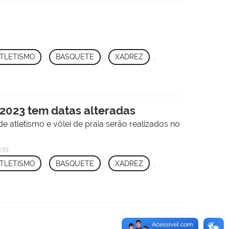
TLETISMO
,
BASQUETE
,
XADREZ
,
 2023 tem datas alteradas
 atletismo e vôlei de praia serão realizados no
h39
TLETISMO
,
BASQUETE
,
XADREZ
,