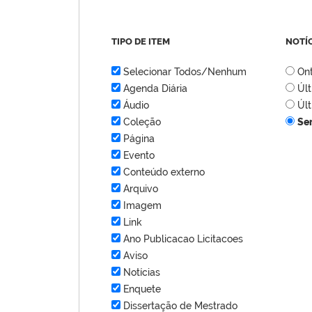
TIPO DE ITEM
NOTÍ
Selecionar Todos/Nenhum
On
Agenda Diária
Úl
Áudio
Úl
Coleção
Se
Página
Evento
Conteúdo externo
Arquivo
Imagem
Link
Ano Publicacao Licitacoes
Aviso
Notícias
Enquete
Dissertação de Mestrado