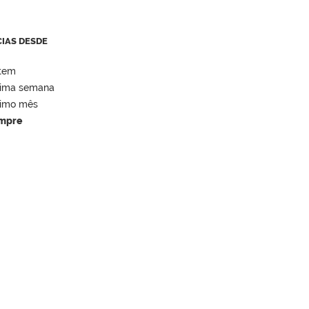
CIAS DESDE
tem
tima semana
timo mês
mpre