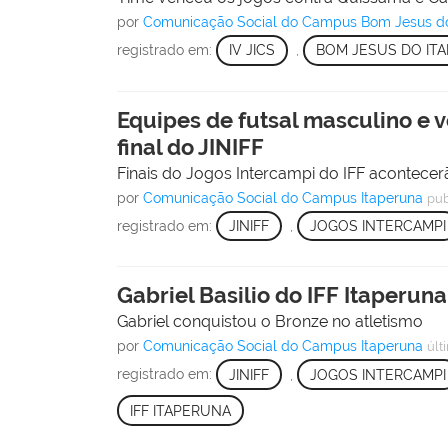
por
Comunicação Social do Campus Bom Jesus d
registrado em:
IV JICS
,
BOM JESUS DO IT
Equipes de futsal masculino e 
final do JINIFF
Finais do Jogos Intercampi do IFF acontecer
por
Comunicação Social do Campus Itaperuna
pub
registrado em:
JINIFF
,
JOGOS INTERCAMPI
Gabriel Basilio do IFF Itaperuna
Gabriel conquistou o Bronze no atletismo
por
Comunicação Social do Campus Itaperuna
últ
registrado em:
JINIFF
,
JOGOS INTERCAMPI
IFF ITAPERUNA