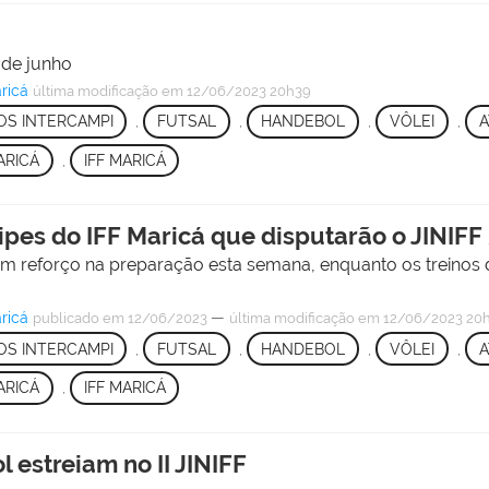
4 de junho
ricá
última modificação
em 12/06/2023 20h39
OS INTERCAMPI
,
FUTSAL
,
HANDEBOL
,
VÔLEI
,
A
ARICÁ
,
IFF MARICÁ
pes do IFF Maricá que disputarão o JINIFF
um reforço na preparação esta semana, enquanto os treinos de
ricá
—
publicado
em 12/06/2023
última modificação
em 12/06/2023 20
OS INTERCAMPI
,
FUTSAL
,
HANDEBOL
,
VÔLEI
,
A
ARICÁ
,
IFF MARICÁ
 estreiam no II JINIFF