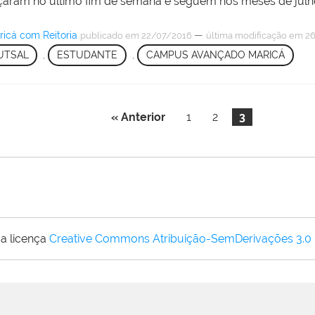
aram no último fim de semana e seguem nos meses de julho
icá com Reitoria
—
publicado
em 22/07/2016
última modificação
em 26
UTSAL
,
ESTUDANTE
,
CAMPUS AVANÇADO MARICÁ
« Anterior
1
2
3
a licença
Creative Commons Atribuição-SemDerivações 3.0