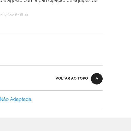
 e agosto com a participação de equipes de
/07/2016 16h41
VOLTAR AO TOPO
 Não Adaptada
.