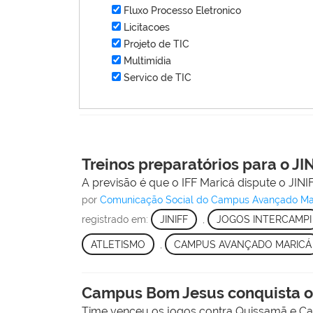
Fluxo Processo Eletronico
Licitacoes
Projeto de TIC
Multimídia
Servico de TIC
Treinos preparatórios para o J
A previsão é que o IFF Maricá dispute o JINI
por
Comunicação Social do Campus Avançado Ma
registrado em:
JINIFF
,
JOGOS INTERCAMPI
ATLETISMO
,
CAMPUS AVANÇADO MARICÁ
Campus Bom Jesus conquista our
Time venceu os jogos contra Quissamã e Camp