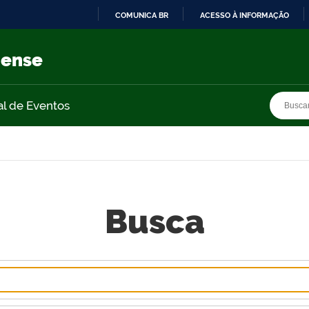
COMUNICA BR
ACESSO À INFORMAÇÃO
IR
PARA
nense
O
CONTEÚDO
Busca
Busca
al de Eventos
Busca