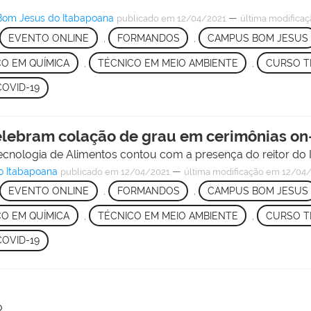
Bom Jesus do Itabapoana
—
publicado
em 12/04/2021
última modifica
EVENTO ONLINE
,
FORMANDOS
,
CAMPUS BOM JESUS
O EM QUÍMICA
,
TÉCNICO EM MEIO AMBIENTE
,
CURSO T
COVID-19
lebram colação de grau em cerimônias on-
ecnologia de Alimentos contou com a presença do reitor do
o Itabapoana
—
publicado
em 12/04/2021
última modificação
em 12/04/
EVENTO ONLINE
,
FORMANDOS
,
CAMPUS BOM JESUS
O EM QUÍMICA
,
TÉCNICO EM MEIO AMBIENTE
,
CURSO T
COVID-19
o