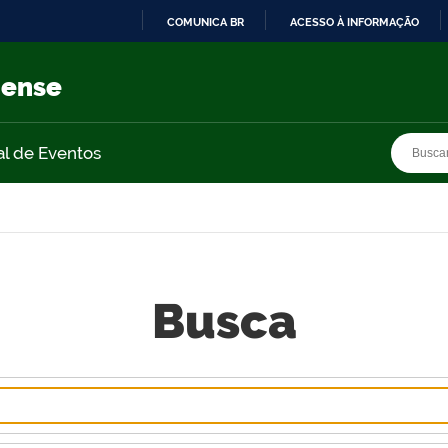
COMUNICA BR
ACESSO À INFORMAÇÃO
IR
PARA
nense
O
CONTEÚDO
Busca
Busca
al de Eventos
Busca