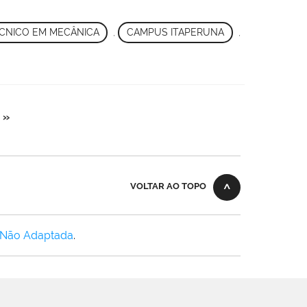
CNICO EM MECÂNICA
,
CAMPUS ITAPERUNA
,
 »
VOLTAR AO TOPO
 Não Adaptada
.