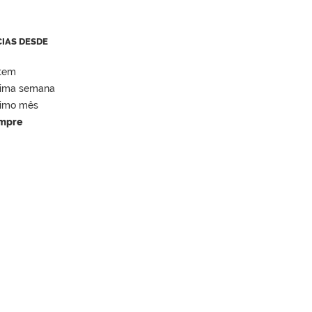
CIAS DESDE
tem
tima semana
timo mês
mpre