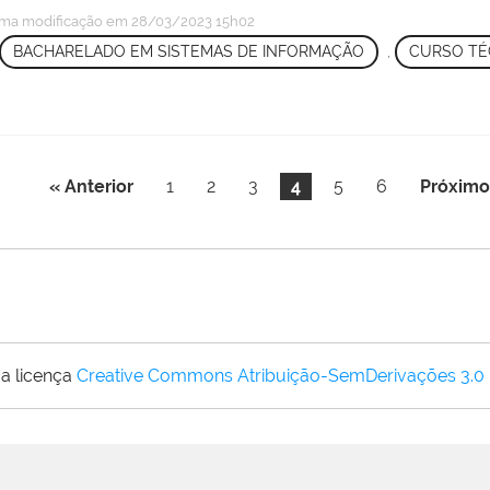
ima modificação
em 28/03/2023 15h02
BACHARELADO EM SISTEMAS DE INFORMAÇÃO
,
CURSO TÉ
« Anterior
1
2
3
4
5
6
Próximo
a licença
Creative Commons Atribuição-SemDerivações 3.0