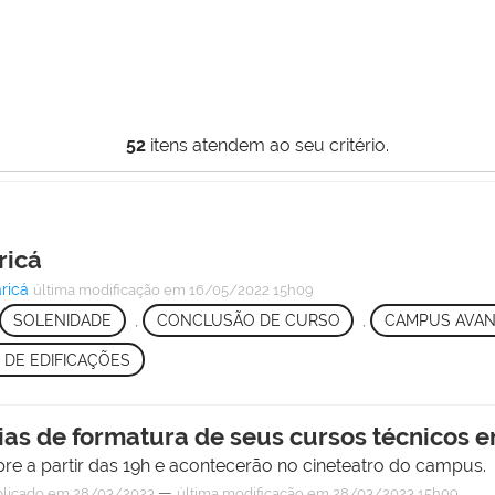
52
itens atendem ao seu critério.
ricá
ricá
última modificação
em 16/05/2022 15h09
SOLENIDADE
,
CONCLUSÃO DE CURSO
,
CAMPUS AVAN
DE EDIFICAÇÕES
ias de formatura de seus cursos técnicos e
pre a partir das 19h e acontecerão no cineteatro do campus.
—
licado
em 28/03/2023
última modificação
em 28/03/2023 15h09