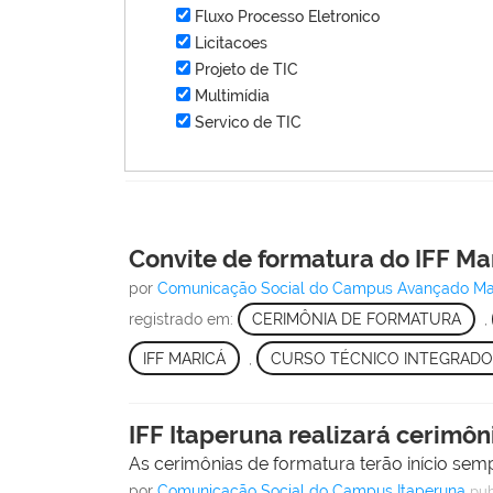
Fluxo Processo Eletronico
Licitacoes
Projeto de TIC
Multimídia
Servico de TIC
Convite de formatura do IFF Ma
por
Comunicação Social do Campus Avançado Ma
registrado em:
CERIMÔNIA DE FORMATURA
,
IFF MARICÁ
,
CURSO TÉCNICO INTEGRADO 
IFF Itaperuna realizará cerimôn
As cerimônias de formatura terão início sem
por
Comunicação Social do Campus Itaperuna
pub