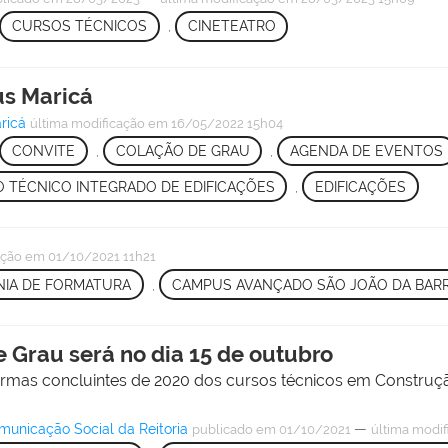
CURSOS TÉCNICOS
,
CINETEATRO
us Maricá
ricá
última modificação
em 16/05/2022 15h04
CONVITE
,
COLAÇÃO DE GRAU
,
AGENDA DE EVENTOS
 TÉCNICO INTEGRADO DE EDIFICAÇÕES
,
EDIFICAÇÕES
ação
em 01/10/2021 11h21
NIA DE FORMATURA
,
CAMPUS AVANÇADO SÃO JOÃO DA BAR
e Grau será no dia 15 de outubro
rmas concluintes de 2020 dos cursos técnicos em Construç
nicação Social da Reitoria
—
publicado
em 01/10/2021
última modif