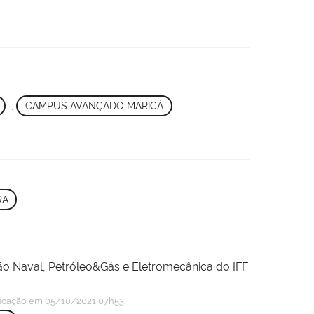
,
CAMPUS AVANÇADO MARICÁ
,
RA
ão Naval, Petróleo&Gás e Eletromecânica do IFF
icação
em 05/10/2021 07h53