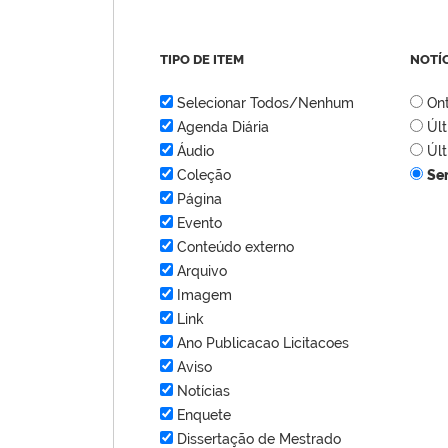
TIPO DE ITEM
NOTÍ
Selecionar Todos/Nenhum
On
Agenda Diária
Úl
Áudio
Úl
Coleção
Se
Página
Evento
Conteúdo externo
Arquivo
Imagem
Link
Ano Publicacao Licitacoes
Aviso
Notícias
Enquete
Dissertação de Mestrado