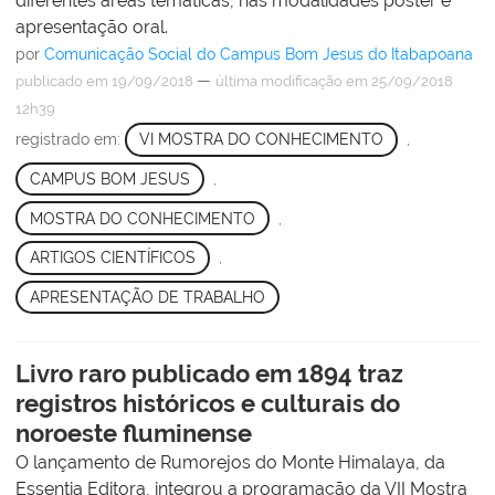
diferentes áreas temáticas, nas modalidades pôster e
apresentação oral.
por
Comunicação Social do Campus Bom Jesus do Itabapoana
—
publicado
em 19/09/2018
última modificação
em 25/09/2018
12h39
registrado em:
VI MOSTRA DO CONHECIMENTO
,
CAMPUS BOM JESUS
,
MOSTRA DO CONHECIMENTO
,
ARTIGOS CIENTÍFICOS
,
APRESENTAÇÃO DE TRABALHO
Livro raro publicado em 1894 traz
registros históricos e culturais do
noroeste fluminense
O lançamento de Rumorejos do Monte Himalaya, da
Essentia Editora, integrou a programação da VII Mostra