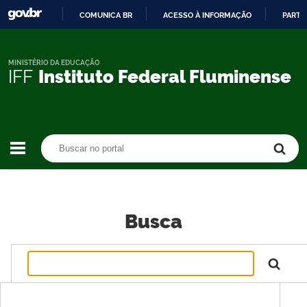
COMUNICA BR
ACESSO À INFORMAÇÃO
PARTI
IR
PARA
O
MINISTÉRIO DA EDUCAÇÃO
IFF
Instituto Federal Fluminense
CONTEÚDO
Buscar no portal
Buscar no portal
Busca