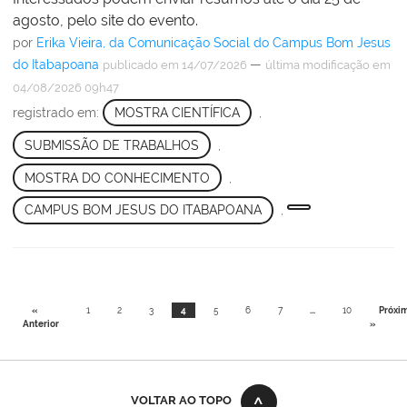
agosto, pelo site do evento.
por
Erika Vieira, da Comunicação Social do Campus Bom Jesus
do Itabapoana
—
publicado
em 14/07/2026
última modificação
em
04/08/2026 09h47
registrado em:
MOSTRA CIENTÍFICA
,
SUBMISSÃO DE TRABALHOS
,
MOSTRA DO CONHECIMENTO
,
CAMPUS BOM JESUS DO ITABAPOANA
,
«
1
2
3
4
5
6
7
...
10
Próxi
Anterior
»
VOLTAR AO TOPO