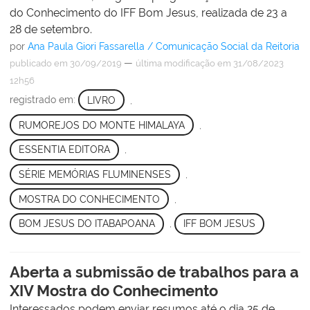
do Conhecimento do IFF Bom Jesus, realizada de 23 a
28 de setembro.
por
Ana Paula Giori Fassarella / Comunicação Social da Reitoria
—
publicado
em 30/09/2019
última modificação
em 31/08/2023
12h56
registrado em:
LIVRO
,
RUMOREJOS DO MONTE HIMALAYA
,
ESSENTIA EDITORA
,
SÉRIE MEMÓRIAS FLUMINENSES
,
MOSTRA DO CONHECIMENTO
,
BOM JESUS DO ITABAPOANA
,
IFF BOM JESUS
Aberta a submissão de trabalhos para a
XIV Mostra do Conhecimento
Interessados podem enviar resumos até o dia 25 de