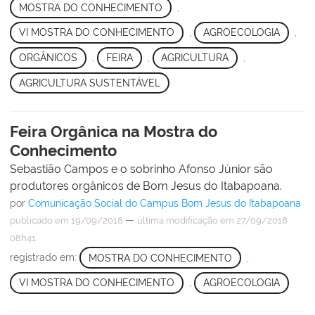
MOSTRA DO CONHECIMENTO
,
VI MOSTRA DO CONHECIMENTO
,
AGROECOLOGIA
,
ORGÂNICOS
,
FEIRA
,
AGRICULTURA
,
AGRICULTURA SUSTENTÁVEL
Feira Orgânica na Mostra do
Conhecimento
Sebastião Campos e o sobrinho Afonso Júnior são
produtores orgânicos de Bom Jesus do Itabapoana.
por
Comunicação Social do Campus Bom Jesus do Itabapoana
—
publicado
em 19/09/2018
última modificação
em 27/09/2018
08h41
registrado em:
MOSTRA DO CONHECIMENTO
,
VI MOSTRA DO CONHECIMENTO
,
AGROECOLOGIA