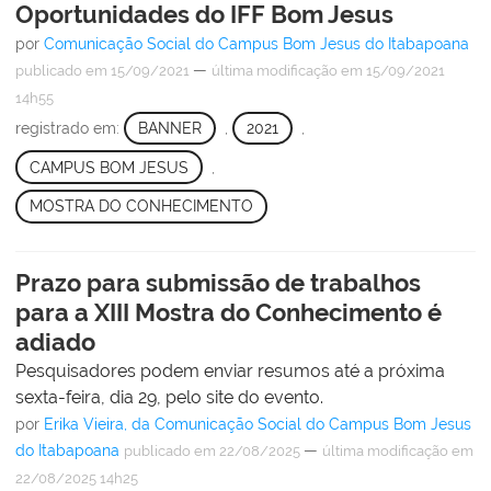
Oportunidades do IFF Bom Jesus
por
Comunicação Social do Campus Bom Jesus do Itabapoana
—
publicado
em 15/09/2021
última modificação
em 15/09/2021
14h55
registrado em:
BANNER
,
2021
,
CAMPUS BOM JESUS
,
MOSTRA DO CONHECIMENTO
Prazo para submissão de trabalhos
para a XIII Mostra do Conhecimento é
adiado
Pesquisadores podem enviar resumos até a próxima
sexta-feira, dia 29, pelo site do evento.
por
Erika Vieira, da Comunicação Social do Campus Bom Jesus
do Itabapoana
—
publicado
em 22/08/2025
última modificação
em
22/08/2025 14h25