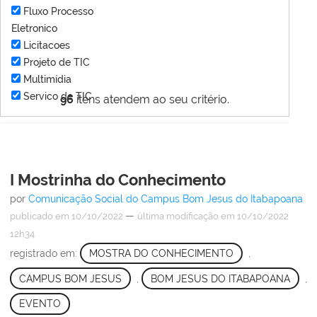
Fluxo Processo
Eletronico
Licitacoes
Projeto de TIC
Multimídia
Servico de TIC
96
itens atendem ao seu critério.
I Mostrinha do Conhecimento
por
Comunicação Social do Campus Bom Jesus do Itabapoana
—
publicado
em 10/10/2022
última modificação
em 10/10/2022
12h34
registrado em:
MOSTRA DO CONHECIMENTO
,
CAMPUS BOM JESUS
,
BOM JESUS DO ITABAPOANA
,
EVENTO