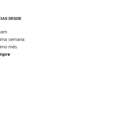
CIAS DESDE
tem
tima semana
timo mês
mpre