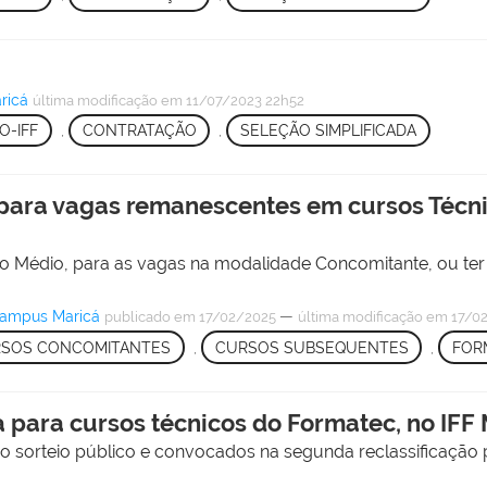
ricá
última modificação
em 11/07/2023 22h52
O-IFF
,
CONTRATAÇÃO
,
SELEÇÃO SIMPLIFICADA
, para vagas remanescentes em cursos Técn
o Médio, para as vagas na modalidade Concomitante, ou ter
Campus Maricá
—
publicado
em 17/02/2025
última modificação
em 17/02
SOS CONCOMITANTES
,
CURSOS SUBSEQUENTES
,
FOR
 para cursos técnicos do Formatec, no IFF
o sorteio público e convocados na segunda reclassificação pod