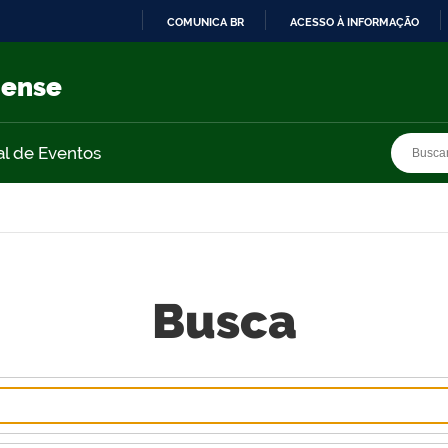
COMUNICA BR
ACESSO À INFORMAÇÃO
IR
PARA
nense
O
CONTEÚDO
Busca
Busca
al de Eventos
Busca