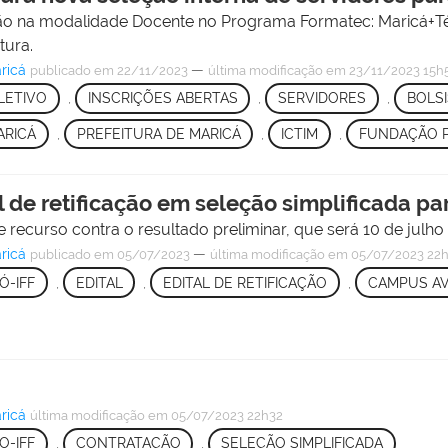
ação na modalidade Docente no Programa Formatec: Maricá+T
tura.
ricá
—
publicado
em 22/11/2023
última modificação
em 23/11/2023 15h
LETIVO
,
INSCRIÇÕES ABERTAS
,
SERVIDORES
,
BOLS
RICÁ
,
PREFEITURA DE MARICÁ
,
ICTIM
,
FUNDAÇÃO P
 de retificação em seleção simplificada pa
 recurso contra o resultado preliminar, que será 10 de julho
ricá
—
publicado
em 05/07/2023
última modificação
em 05/07/2023 22
Ó-IFF
,
EDITAL
,
EDITAL DE RETIFICAÇÃO
,
CAMPUS A
ricá
última modificação
em 05/07/2023 22h32
O-IFF
,
CONTRATAÇÃO
,
SELEÇÃO SIMPLIFICADA