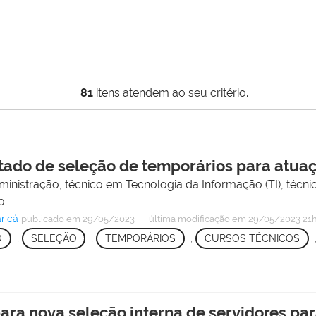
81
itens atendem ao seu critério.
tado de seleção de temporários para atuaç
nistração, técnico em Tecnologia da Informação (TI), técnic
o.
ricá
—
publicado
em 29/05/2023
última modificação
em 29/05/2023 21
O
,
SELEÇÃO
,
TEMPORÁRIOS
,
CURSOS TÉCNICOS
ara nova seleção interna de servidores par