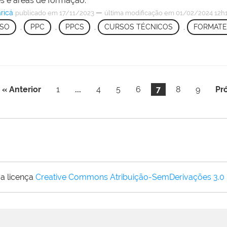
s e áreas de formação.
ricá
—
publicado
em 17/11/2023
última modificação
em 01/02/2024 12h
RSO
,
PPC
,
PPCS
,
CURSOS TÉCNICOS
,
FORMAT
« Anterior
1
...
4
5
6
7
8
9
Pr
a licença
Creative Commons Atribuição-SemDerivações 3.0