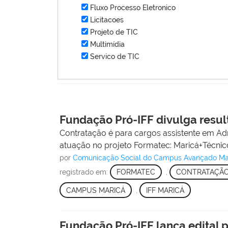
Fluxo Processo Eletronico
Licitacoes
Projeto de TIC
Multimídia
Servico de TIC
Fundação Pró-IFF divulga resul
Contratação é para cargos assistente em Admi
atuação no projeto Formatec: Maricá+Técnic
por
Comunicação Social do Campus Avançado Ma
registrado em:
FORMATEC
,
CONTRATAÇÃ
CAMPUS MARICÁ
,
IFF MARICÁ
Fundação Pró-IFF lança edital p