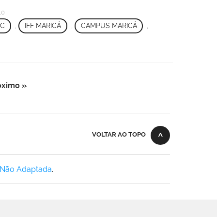
10
EC
,
IFF MARICÁ
,
CAMPUS MARICÁ
,
óximo »
VOLTAR AO TOPO
 Não Adaptada
.