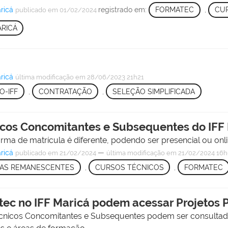
ricá
registrado em:
FORMATEC
,
CU
publicado
em 01/02/2024
ARICÁ
ricá
última modificação
em 28/06/2023 21h21
O-IFF
,
CONTRATAÇÃO
,
SELEÇÃO SIMPLIFICADA
icos Concomitantes e Subsequentes do IFF
ma de matrícula é diferente, podendo ser presencial ou onlin
ricá
—
publicado
em 21/02/2024
última modificação
em 21/02/2024 16h
AS REMANESCENTES
,
CURSOS TÉCNICOS
,
FORMATEC
tec no IFF Maricá podem acessar Projetos
cnicos Concomitantes e Subsequentes podem ser consultad