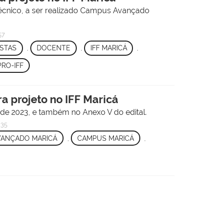
écnico, a ser realizado Campus Avançado
57
ISTAS
,
DOCENTE
,
IFF MARICÁ
,
RO-IFF
ra projeto no IFF Maricá
 de 2023, e também no Anexo V do edital.
h35
VANÇADO MARICÁ
,
CAMPUS MARICÁ
,