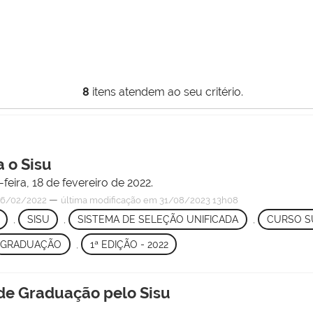
8
itens atendem ao seu critério.
a o Sisu
feira, 18 de fevereiro de 2022.
—
6/02/2022
última modificação
em 31/08/2023 13h08
,
SISU
,
SISTEMA DE SELEÇÃO UNIFICADA
,
CURSO S
GRADUAÇÃO
,
1ª EDIÇÃO - 2022
 de Graduação pelo Sisu