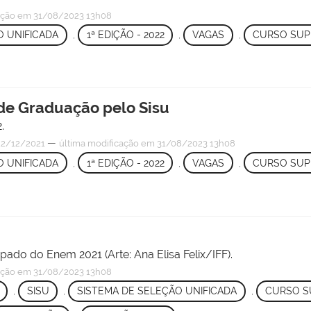
ação
em 31/08/2023 13h08
O UNIFICADA
,
1ª EDIÇÃO - 2022
,
VAGAS
,
CURSO SUP
 de Graduação pelo Sisu
.
—
2/12/2021
última modificação
em 31/08/2023 13h08
O UNIFICADA
,
1ª EDIÇÃO - 2022
,
VAGAS
,
CURSO SUP
ipado do Enem 2021 (Arte: Ana Elisa Felix/IFF).
ação
em 31/08/2023 13h08
,
SISU
,
SISTEMA DE SELEÇÃO UNIFICADA
,
CURSO S