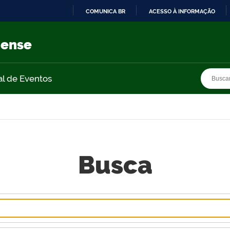
COMUNICA BR
ACESSO À INFORMAÇÃO
IR
PARA
nense
O
CONTEÚDO
Busca
Busca
al de Eventos
Busca