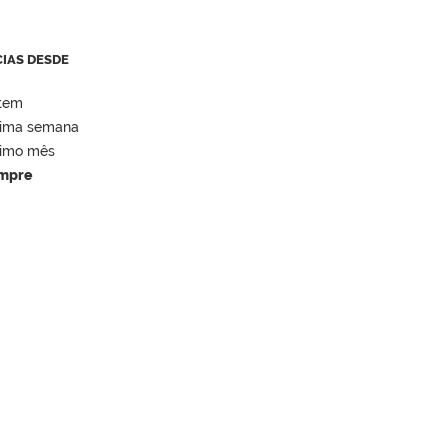
CIAS DESDE
tem
tima semana
timo mês
mpre