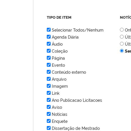
TIPO DE ITEM
NOTÍ
Selecionar Todos/Nenhum
On
Agenda Diária
Úl
Áudio
Úl
Coleção
Se
Página
Evento
Conteúdo externo
Arquivo
Imagem
Link
Ano Publicacao Licitacoes
Aviso
Notícias
Enquete
Dissertação de Mestrado