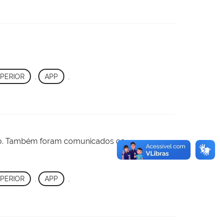
PERIOR
,
APP
,
rço. Também foram comunicados os
PERIOR
,
APP
,