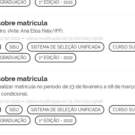
GRADUAÇÃO
,
1ª EDIÇÃO - 2022
sobre matrícula
. (Arte: Ana Elisa Felix/IFF).
—
2/02/2022
última modificação
em 31/08/2023 13h08
,
SISU
,
SISTEMA DE SELEÇÃO UNIFICADA
,
CURSO SU
GRADUAÇÃO
,
1ª EDIÇÃO - 2022
sobre matrícula
alizar matrícula no período de 23 de fevereiro a 08 de ma
 condicional.
—
2/02/2022
última modificação
em 31/08/2023 13h08
,
SISU
,
SISTEMA DE SELEÇÃO UNIFICADA
,
CURSO SU
GRADUAÇÃO
,
1ª EDIÇÃO - 2022