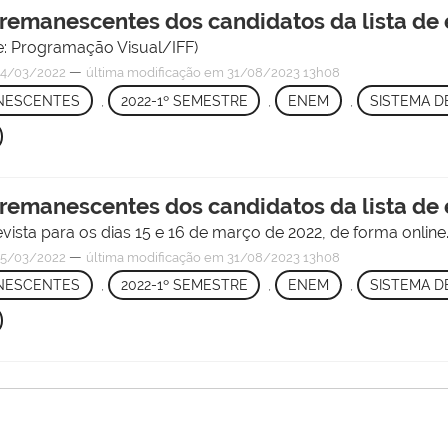
s remanescentes dos candidatos da lista de
te: Programação Visual/IFF)
—
4/03/2022
última modificação
em 31/08/2023 13h08
ANESCENTES
,
2022-1º SEMESTRE
,
ENEM
,
SISTEMA D
s remanescentes dos candidatos da lista de
ista para os dias 15 e 16 de março de 2022, de forma online
—
5/03/2022
última modificação
em 31/08/2023 13h08
ANESCENTES
,
2022-1º SEMESTRE
,
ENEM
,
SISTEMA D