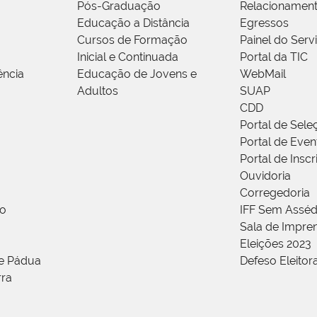
Pós-Graduação
Relacionamen
Educação a Distância
Egressos
Cursos de Formação
Painel do Serv
Inicial e Continuada
Portal da TIC
ência
Educação de Jovens e
WebMail
Adultos
SUAP
CDD
Portal de Sele
Portal de Even
Portal de Insc
Ouvidoria
Corregedoria
ão
IFF Sem Asséd
Sala de Impren
Eleições 2023
de Pádua
Defeso Eleitor
rra