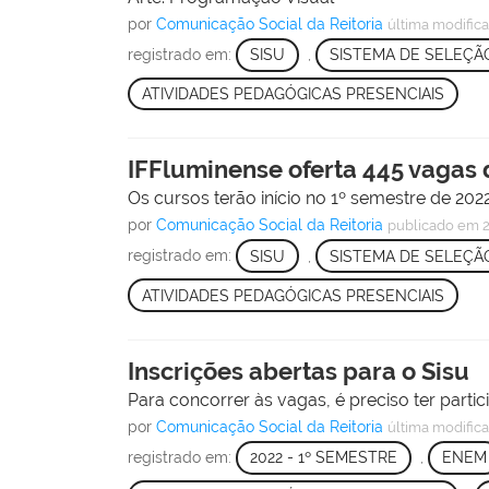
por
Comunicação Social da Reitoria
última modific
registrado em:
SISU
,
SISTEMA DE SELEÇÃ
ATIVIDADES PEDAGÓGICAS PRESENCIAIS
IFFluminense oferta 445 vagas
Os cursos terão início no 1º semestre de 2022
por
Comunicação Social da Reitoria
publicado
em 2
registrado em:
SISU
,
SISTEMA DE SELEÇÃ
ATIVIDADES PEDAGÓGICAS PRESENCIAIS
Inscrições abertas para o Sisu
Para concorrer às vagas, é preciso ter partic
por
Comunicação Social da Reitoria
última modific
registrado em:
2022 - 1º SEMESTRE
,
ENEM