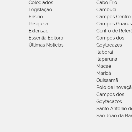
Colegiados
Cabo Frio
Legislação
Cambuci
Ensino
Campos Centro
Pesquisa
Campos Guarus
Extensão
Centro de Refer
Essentia Editora
Campos dos
Últimas Notícias
Goytacazes
Itaboraí
Itaperuna
Macaé
Maricá
Quissamã
Polo de Inovaç
Campos dos
Goytacazes
Santo Antônio 
São João da Ba