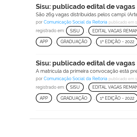
Sisu: publicado edital de vaga
São 269 vagas distribuídas pelos campi. (Ar
por
Comunicação Social da Reitoria
publicado
em 1
registrado em:
SISU
,
EDITAL VAGAS REM
APP
,
GRADUAÇÃO
,
1ª EDIÇÃO - 2022
Sisu: publicado edital de vaga
A matrícula da primeira convocação está prev
por
Comunicação Social da Reitoria
publicado
em 1
registrado em:
SISU
,
EDITAL VAGAS REM
APP
,
GRADUAÇÃO
,
1ª EDIÇÃO - 2022