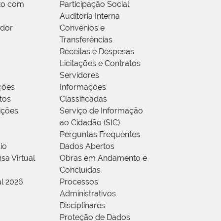
to com
Participação Social
Auditoria Interna
idor
Convênios e
Transferências
Receitas e Despesas
Licitações e Contratos
Servidores
ções
Informações
tos
Classificadas
rições
Serviço de Informação
ao Cidadão (SIC)
Perguntas Frequentes
io
Dados Abertos
sa Virtual
Obras em Andamento e
Concluídas
al 2026
Processos
Administrativos
Disciplinares
Proteção de Dados