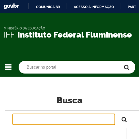
COMUNICA BR
ACESSO À INFORMAÇÃO
PARTI
IR
PARA
O
MINISTÉRIO DA EDUCAÇÃO
IFF
Instituto Federal Fluminense
CONTEÚDO
Buscar no portal
Buscar no portal
Busca