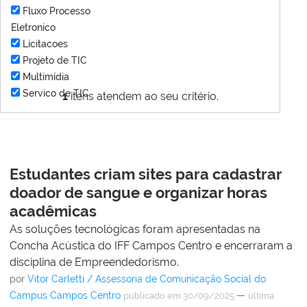
Fluxo Processo
Eletronico
Licitacoes
Projeto de TIC
Multimídia
Servico de TIC
1
itens atendem ao seu critério.
Estudantes criam sites para cadastrar
doador de sangue e organizar horas
acadêmicas
As soluções tecnológicas foram apresentadas na
Concha Acústica do IFF Campos Centro e encerraram a
disciplina de Empreendedorismo.
por
Vitor Carletti / Assessoria de Comunicação Social do
Campus Campos Centro
—
publicado
em 30/09/2025
última