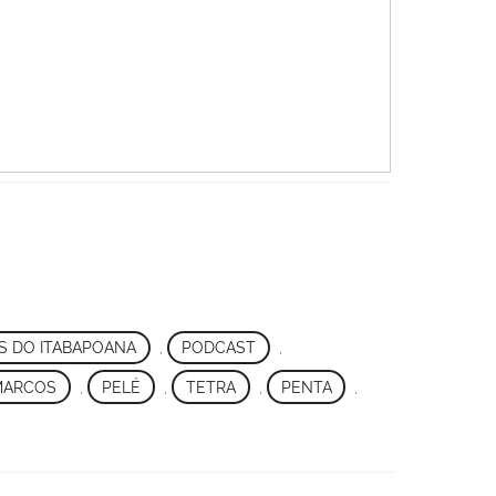
S DO ITABAPOANA
,
PODCAST
,
MARCOS
,
PELÉ
,
TETRA
,
PENTA
,