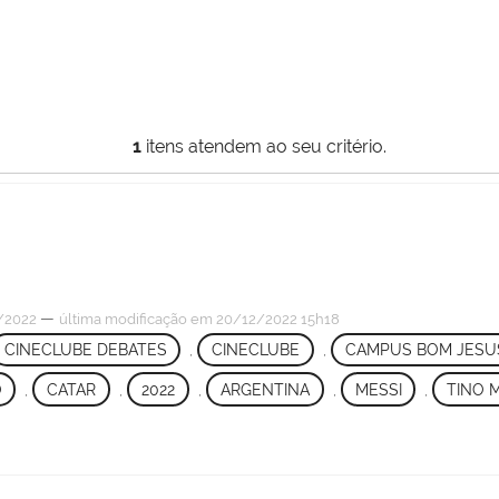
1
itens atendem ao seu critério.
—
/2022
última modificação
em 20/12/2022 15h18
CINECLUBE DEBATES
,
CINECLUBE
,
CAMPUS BOM JESU
O
,
CATAR
,
2022
,
ARGENTINA
,
MESSI
,
TINO 