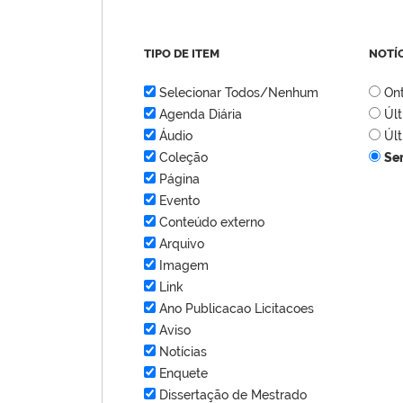
TIPO DE ITEM
NOTÍ
Selecionar Todos/Nenhum
On
Agenda Diária
Úl
Áudio
Úl
Coleção
Se
Página
Evento
Conteúdo externo
Arquivo
Imagem
Link
Ano Publicacao Licitacoes
Aviso
Notícias
Enquete
Dissertação de Mestrado