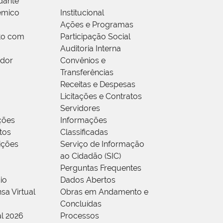
dante
êmico
Institucional
Ações e Programas
to com
Participação Social
Auditoria Interna
idor
Convênios e
Transferências
Receitas e Despesas
Licitações e Contratos
Servidores
ções
Informações
tos
Classificadas
rições
Serviço de Informação
ao Cidadão (SIC)
Perguntas Frequentes
io
Dados Abertos
sa Virtual
Obras em Andamento e
Concluídas
al 2026
Processos