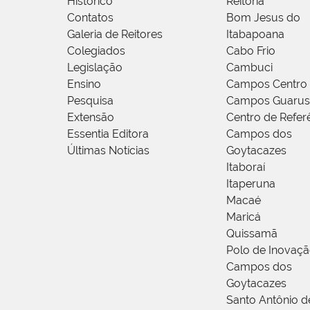
Histórico
Reitoria
Contatos
Bom Jesus do
Galeria de Reitores
Itabapoana
Colegiados
Cabo Frio
Legislação
Cambuci
Ensino
Campos Centro
Pesquisa
Campos Guarus
Extensão
Centro de Refer
Essentia Editora
Campos dos
Últimas Notícias
Goytacazes
Itaboraí
Itaperuna
Macaé
Maricá
Quissamã
Polo de Inovaç
Campos dos
Goytacazes
Santo Antônio 