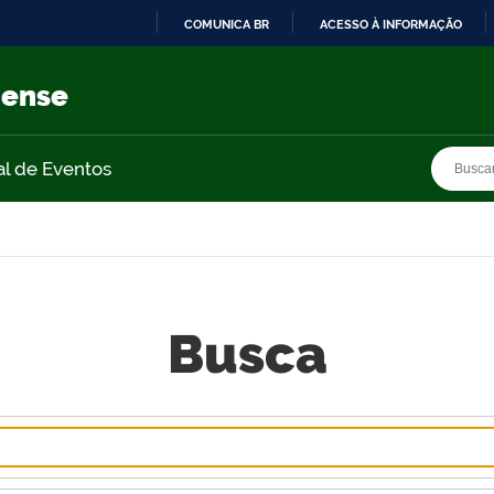
COMUNICA BR
ACESSO À INFORMAÇÃO
IR
PARA
nense
O
CONTEÚDO
Busca
Busca
al de Eventos
Busca