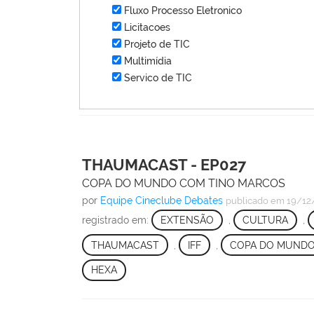
Fluxo Processo Eletronico
Licitacoes
Projeto de TIC
Multimídia
Servico de TIC
THAUMACAST - EP027
COPA DO MUNDO COM TINO MARCOS
por
Equipe Cineclube Debates
publicado
em 19/12
registrado em:
EXTENSÃO
,
CULTURA
,
THAUMACAST
,
IFF
,
COPA DO MUND
HEXA