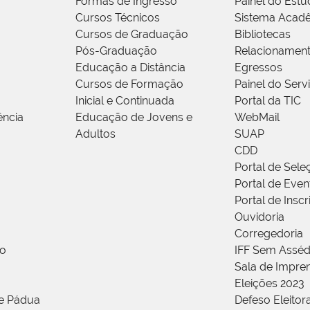
Formas de Ingresso
Painel do Estu
Cursos Técnicos
Sistema Acad
Cursos de Graduação
Bibliotecas
Pós-Graduação
Relacionamen
Educação a Distância
Egressos
Cursos de Formação
Painel do Serv
Inicial e Continuada
Portal da TIC
ência
Educação de Jovens e
WebMail
Adultos
SUAP
CDD
Portal de Sele
Portal de Even
Portal de Insc
Ouvidoria
Corregedoria
ão
IFF Sem Asséd
Sala de Impren
Eleições 2023
de Pádua
Defeso Eleitor