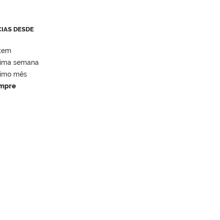
CIAS DESDE
tem
tima semana
timo mês
mpre