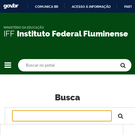
COMUNICA BR
ACESSO À INFORMAÇÃO
PARTI
IR
PARA
O
MINISTÉRIO DA EDUCAÇÃO
IFF
Instituto Federal Fluminense
CONTEÚDO
Buscar no portal
Buscar no portal
Busca