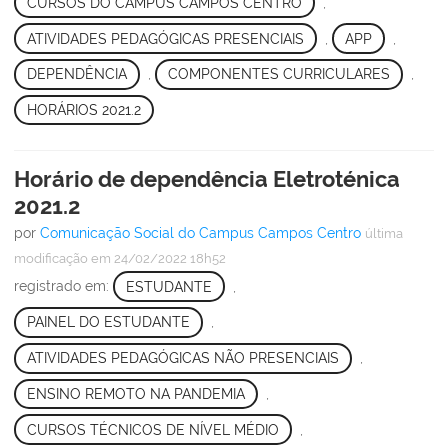
CURSOS DO CAMPUS CAMPOS CENTRO
,
ATIVIDADES PEDAGÓGICAS PRESENCIAIS
,
APP
,
DEPENDÊNCIA
,
COMPONENTES CURRICULARES
,
HORÁRIOS 2021.2
Horário de dependência Eletroténica
2021.2
por
Comunicação Social do Campus Campos Centro
última
modificação
em 24/02/2022 18h52
registrado em:
ESTUDANTE
,
PAINEL DO ESTUDANTE
,
ATIVIDADES PEDAGÓGICAS NÃO PRESENCIAIS
,
ENSINO REMOTO NA PANDEMIA
,
CURSOS TÉCNICOS DE NÍVEL MÉDIO
,