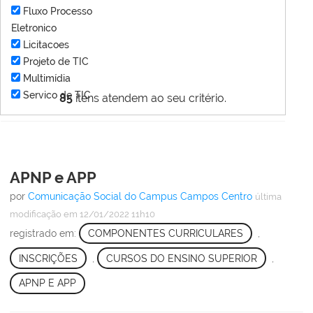
Fluxo Processo
Eletronico
Licitacoes
Projeto de TIC
Multimídia
Servico de TIC
85
itens atendem ao seu critério.
APNP e APP
por
Comunicação Social do Campus Campos Centro
última
modificação
em 12/01/2022 11h10
registrado em:
COMPONENTES CURRICULARES
,
INSCRIÇÕES
,
CURSOS DO ENSINO SUPERIOR
,
APNP E APP