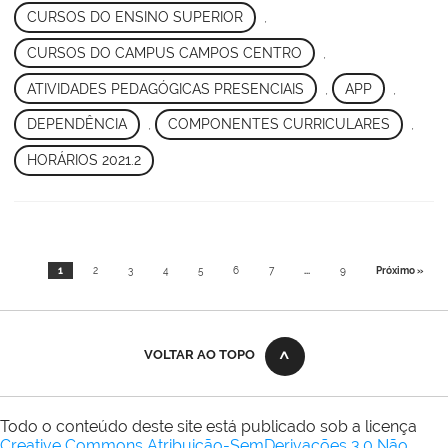
CURSOS DO ENSINO SUPERIOR
,
CURSOS DO CAMPUS CAMPOS CENTRO
,
ATIVIDADES PEDAGÓGICAS PRESENCIAIS
,
APP
,
DEPENDÊNCIA
,
COMPONENTES CURRICULARES
,
HORÁRIOS 2021.2
1
2
3
4
5
6
7
...
9
Próximo »
VOLTAR AO TOPO
Todo o conteúdo deste site está publicado sob a licença
Creative Commons Atribuição-SemDerivações 3.0 Não