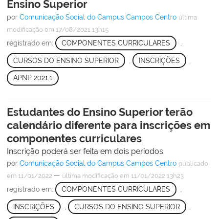
Ensino Superior
por
Comunicação Social do Campus Campos Centro
última
modificação
em 17/08/2021 13h15
registrado em:
COMPONENTES CURRICULARES
,
CURSOS DO ENSINO SUPERIOR
,
INSCRIÇÕES
,
APNP 2021.1
Estudantes do Ensino Superior terão
calendário diferente para inscrições em
componentes curriculares
Inscrição poderá ser feita em dois períodos.
por
Comunicação Social do Campus Campos Centro
publicado
—
em 11/01/2022
última modificação
em 11/01/2022 13h23
registrado em:
COMPONENTES CURRICULARES
,
INSCRIÇÕES
,
CURSOS DO ENSINO SUPERIOR
,