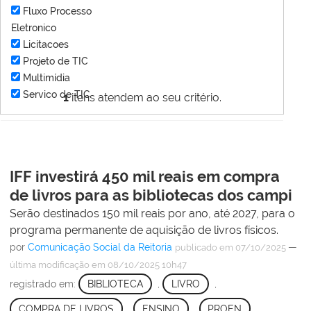
Fluxo Processo
Eletronico
Licitacoes
Projeto de TIC
Multimídia
Servico de TIC
1
itens atendem ao seu critério.
IFF investirá 450 mil reais em compra
de livros para as bibliotecas dos campi
Serão destinados 150 mil reais por ano, até 2027, para o
programa permanente de aquisição de livros físicos.
por
Comunicação Social da Reitoria
—
publicado
em 07/10/2025
última modificação
em 08/10/2025 10h47
registrado em:
BIBLIOTECA
,
LIVRO
,
COMPRA DE LIVROS
,
ENSINO
,
PROEN