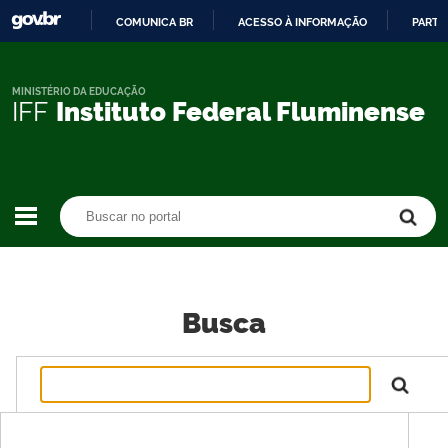
COMUNICA BR
ACESSO À INFORMAÇÃO
PARTI
IR
PARA
O
MINISTÉRIO DA EDUCAÇÃO
IFF
Instituto Federal Fluminense
CONTEÚDO
Buscar no portal
Buscar no portal
Busca