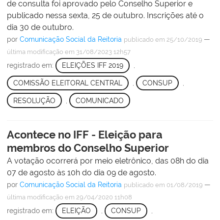
de consulta foi aprovado pelo Conselho Superior e
publicado nessa sexta, 25 de outubro. Inscrições até o
dia 30 de outubro.
por
Comunicação Social da Reitoria
—
publicado
em 25/10/2019
última modificação
em 31/08/2023 12h57
registrado em:
ELEIÇÕES IFF 2019
,
COMISSÃO ELEITORAL CENTRAL
,
CONSUP
,
RESOLUÇÃO
,
COMUNICADO
Acontece no IFF - Eleição para
membros do Conselho Superior
A votação ocorrerá por meio eletrônico, das 08h do dia
07 de agosto às 10h do dia 09 de agosto.
por
Comunicação Social da Reitoria
—
publicado
em 01/08/2019
última modificação
em 29/04/2020 11h08
registrado em:
ELEIÇÃO
,
CONSUP
,