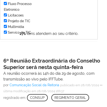
Fluxo Processo
Eletronico
Licitacoes
Projeto de TIC
Multimídia
Servico de TIC
271
itens atendem ao seu critério.
6º Reunião Extraordinária do Conselho
Superior será nesta quinta-feira
A reunião ocorrerá às 14h do dia 29 de agosto, com
transmissão ao vivo pelo IFFTube.
por
Comunicação Social da Reitoria
—
publicado
em 28/08/2024
última modificação
em 28/08/2024 16h37
registrado em:
CONSUP
,
REGIMENTO GERAL