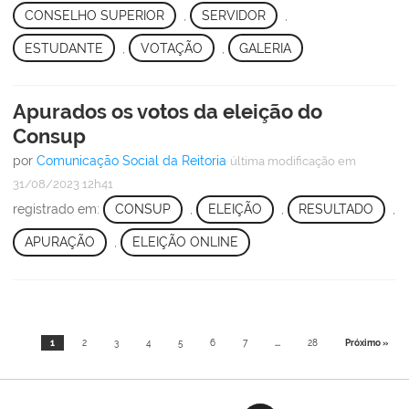
CONSELHO SUPERIOR
,
SERVIDOR
,
ESTUDANTE
,
VOTAÇÃO
,
GALERIA
Apurados os votos da eleição do
Consup
por
Comunicação Social da Reitoria
última modificação
em
31/08/2023 12h41
registrado em:
CONSUP
,
ELEIÇÃO
,
RESULTADO
,
APURAÇÃO
,
ELEIÇÃO ONLINE
1
2
3
4
5
6
7
...
28
Próximo »