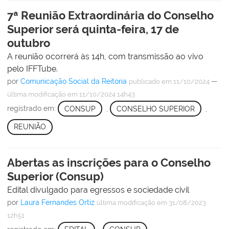
7ª Reunião Extraordinária do Conselho
Superior será quinta-feira, 17 de
outubro
A reunião ocorrerá às 14h, com transmissão ao vivo
pelo IFFTube.
por
Comunicação Social da Reitoria
—
publicado
em 11/10/2024
última modificação
em 11/10/2024 14h43
registrado em:
CONSUP
,
CONSELHO SUPERIOR
,
REUNIÃO
Abertas as inscrições para o Conselho
Superior (Consup)
Edital divulgado para egressos e sociedade civil
por
Laura Fernandes Ortiz
última modificação
em 31/08/2023
12h51