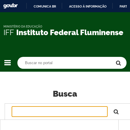
COMUNICA BR
ACESSO À INFORMAÇÃO
PARTI
IR
PARA
O
MINISTÉRIO DA EDUCAÇÃO
IFF
Instituto Federal Fluminense
CONTEÚDO
Buscar no portal
Buscar no portal
Busca