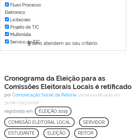
Fluxo Processo
Eletronico
Licitacoes
Projeto de TIC
Multimídia
Servico de TIC
5
itens atendem ao seu critério.
Cronograma da Eleição para as
Comissões Eleitorais Locais é retificado
por
Comunicação Social da Reitoria
última modificação
em
31/08/2023 12h56
registrado em:
ELEIÇÃO 2019
,
COMISSÃO ELEITORAL LOCAL
,
SERVIDOR
,
ESTUDANTE
,
ELEIÇÃO
,
REITOR
,