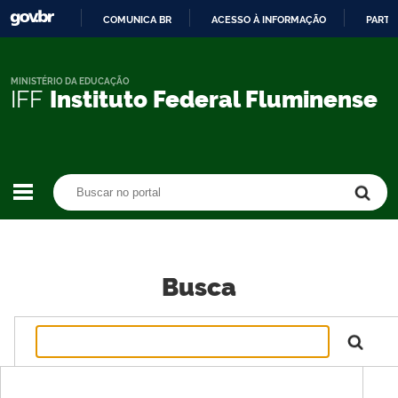
COMUNICA BR
ACESSO À INFORMAÇÃO
PARTI
IR
PARA
O
MINISTÉRIO DA EDUCAÇÃO
IFF
Instituto Federal Fluminense
CONTEÚDO
Buscar no portal
Buscar no portal
Busca