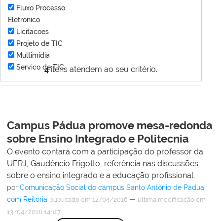
Fluxo Processo
Eletronico
Licitacoes
Projeto de TIC
Multimídia
Servico de TIC
4
itens atendem ao seu critério.
Campus Pádua promove mesa-redonda
sobre Ensino Integrado e Politecnia
O evento contará com a participação do professor da
UERJ, Gaudêncio Frigotto, referência nas discussões
sobre o ensino integrado e a educação profissional.
por
Comunicação Social do campus Santo Antônio de Pádua
com Reitoria
—
publicado
em 12/04/2016
última modificação
em
13/04/2016 14h17