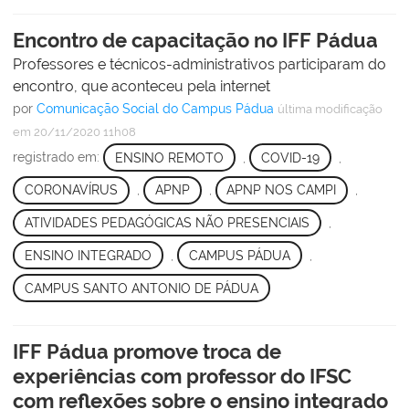
Encontro de capacitação no IFF Pádua
Professores e técnicos-administrativos participaram do
encontro, que aconteceu pela internet
por
Comunicação Social do Campus Pádua
última modificação
em 20/11/2020 11h08
registrado em:
ENSINO REMOTO
,
COVID-19
,
CORONAVÍRUS
,
APNP
,
APNP NOS CAMPI
,
ATIVIDADES PEDAGÓGICAS NÃO PRESENCIAIS
,
ENSINO INTEGRADO
,
CAMPUS PÁDUA
,
CAMPUS SANTO ANTONIO DE PÁDUA
IFF Pádua promove troca de
experiências com professor do IFSC
com reflexões sobre o ensino integrado