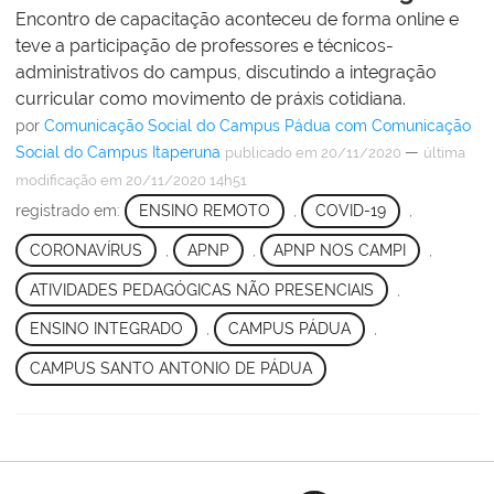
Encontro de capacitação aconteceu de forma online e
teve a participação de professores e técnicos-
administrativos do campus, discutindo a integração
curricular como movimento de práxis cotidiana.
por
Comunicação Social do Campus Pádua com Comunicação
Social do Campus Itaperuna
—
publicado
em 20/11/2020
última
modificação
em 20/11/2020 14h51
registrado em:
ENSINO REMOTO
,
COVID-19
,
CORONAVÍRUS
,
APNP
,
APNP NOS CAMPI
,
ATIVIDADES PEDAGÓGICAS NÃO PRESENCIAIS
,
ENSINO INTEGRADO
,
CAMPUS PÁDUA
,
CAMPUS SANTO ANTONIO DE PÁDUA