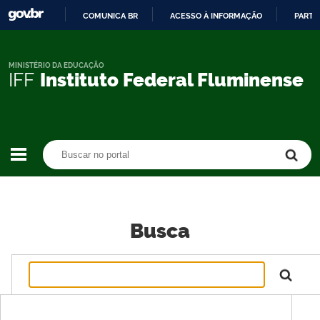
COMUNICA BR
ACESSO À INFORMAÇÃO
PARTI
IR
PARA
O
MINISTÉRIO DA EDUCAÇÃO
IFF
Instituto Federal Fluminense
CONTEÚDO
Buscar no portal
Buscar no portal
Busca