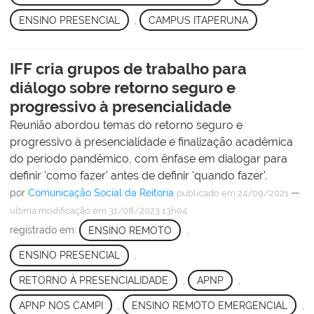
ENSINO PRESENCIAL
,
CAMPUS ITAPERUNA
IFF cria grupos de trabalho para
diálogo sobre retorno seguro e
progressivo à presencialidade
Reunião abordou temas do retorno seguro e
progressivo à presencialidade e finalização acadêmica
do período pandêmico, com ênfase em dialogar para
definir 'como fazer' antes de definir 'quando fazer'.
por
Comunicação Social da Reitoria
—
publicado
em 24/09/2021
última modificação
em 31/08/2023 13h04
registrado em:
ENSINO REMOTO
,
ENSINO PRESENCIAL
,
RETORNO À PRESENCIALIDADE
,
APNP
,
APNP NOS CAMPI
,
ENSINO REMOTO EMERGENCIAL
,