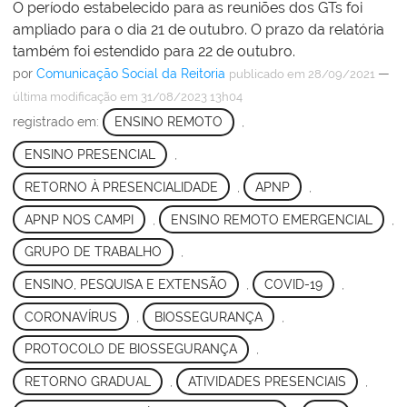
O período estabelecido para as reuniões dos GTs foi
ampliado para o dia 21 de outubro. O prazo da relatória
também foi estendido para 22 de outubro.
por
Comunicação Social da Reitoria
—
publicado
em 28/09/2021
última modificação
em 31/08/2023 13h04
registrado em:
ENSINO REMOTO
,
ENSINO PRESENCIAL
,
RETORNO À PRESENCIALIDADE
,
APNP
,
APNP NOS CAMPI
,
ENSINO REMOTO EMERGENCIAL
,
GRUPO DE TRABALHO
,
ENSINO, PESQUISA E EXTENSÃO
,
COVID-19
,
CORONAVÍRUS
,
BIOSSEGURANÇA
,
PROTOCOLO DE BIOSSEGURANÇA
,
RETORNO GRADUAL
,
ATIVIDADES PRESENCIAIS
,