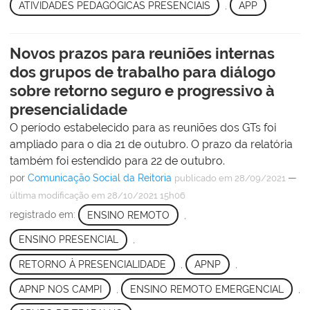
ATIVIDADES PEDAGÓGICAS PRESENCIAIS
,
APP
Novos prazos para reuniões internas
dos grupos de trabalho para diálogo
sobre retorno seguro e progressivo à
presencialidade
O período estabelecido para as reuniões dos GTs foi
ampliado para o dia 21 de outubro. O prazo da relatória
também foi estendido para 22 de outubro.
por
Comunicação Social da Reitoria
—
publicado
em 28/09/2021
última modificação
em 28/10/2021 15h06
registrado em:
ENSINO REMOTO
,
ENSINO PRESENCIAL
,
RETORNO À PRESENCIALIDADE
,
APNP
,
APNP NOS CAMPI
,
ENSINO REMOTO EMERGENCIAL
,