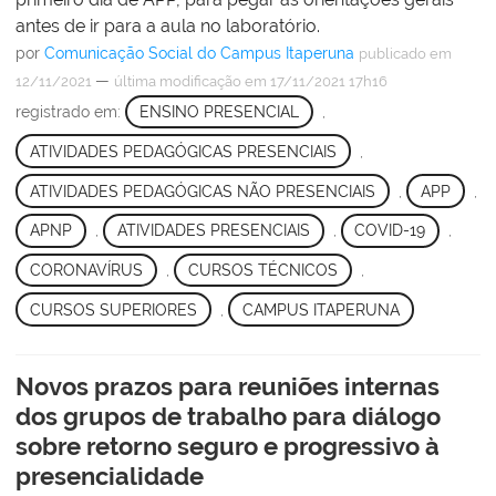
antes de ir para a aula no laboratório.
por
Comunicação Social do Campus Itaperuna
publicado
em
—
12/11/2021
última modificação
em 17/11/2021 17h16
registrado em:
ENSINO PRESENCIAL
,
ATIVIDADES PEDAGÓGICAS PRESENCIAIS
,
ATIVIDADES PEDAGÓGICAS NÃO PRESENCIAIS
,
APP
,
APNP
,
ATIVIDADES PRESENCIAIS
,
COVID-19
,
CORONAVÍRUS
,
CURSOS TÉCNICOS
,
CURSOS SUPERIORES
,
CAMPUS ITAPERUNA
Novos prazos para reuniões internas
dos grupos de trabalho para diálogo
sobre retorno seguro e progressivo à
presencialidade