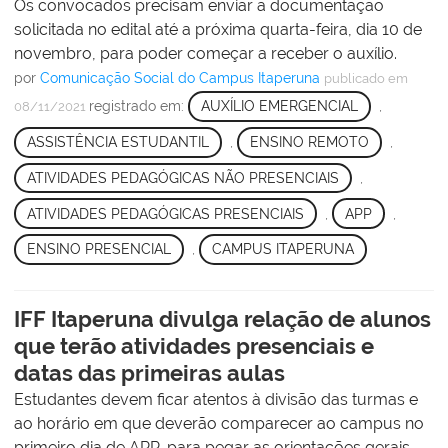
Os convocados precisam enviar a documentação
solicitada no edital até a próxima quarta-feira, dia 10 de
novembro, para poder começar a receber o auxílio.
por
Comunicação Social do Campus Itaperuna
publicado
em
registrado em:
AUXÍLIO EMERGENCIAL
,
08/11/2021
ASSISTÊNCIA ESTUDANTIL
,
ENSINO REMOTO
,
ATIVIDADES PEDAGÓGICAS NÃO PRESENCIAIS
,
ATIVIDADES PEDAGÓGICAS PRESENCIAIS
,
APP
,
ENSINO PRESENCIAL
,
CAMPUS ITAPERUNA
IFF Itaperuna divulga relação de alunos
que terão atividades presenciais e
datas das primeiras aulas
Estudantes devem ficar atentos à divisão das turmas e
ao horário em que deverão comparecer ao campus no
primeiro dia de APP, para pegar as orientações gerais