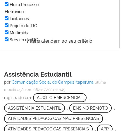
Fluxo Processo
Eletronico
Licitacoes
Projeto de TIC
Multimídia
Servico de TIC
7
itens atendem ao seu critério.
Assistência Estudantil
por
Comunicação Social do Campus Itaperuna
última
modificação
em 08/11/2021 11h45
registrado em:
AUXÍLIO EMERGENCIAL
,
ASSISTÊNCIA ESTUDANTIL
,
ENSINO REMOTO
,
ATIVIDADES PEDAGÓGICAS NÃO PRESENCIAIS
,
ATIVIDADES PEDAGÓGICAS PRESENCIAIS
,
APP
,