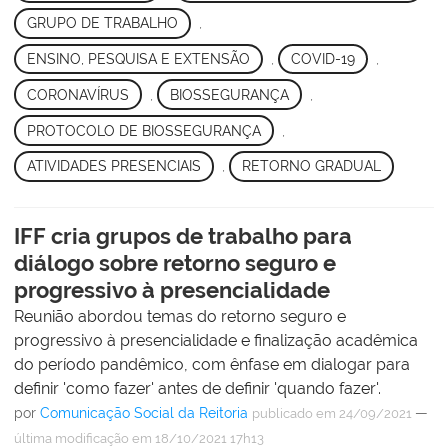
GRUPO DE TRABALHO
,
ENSINO, PESQUISA E EXTENSÃO
,
COVID-19
,
CORONAVÍRUS
,
BIOSSEGURANÇA
,
PROTOCOLO DE BIOSSEGURANÇA
,
ATIVIDADES PRESENCIAIS
,
RETORNO GRADUAL
IFF cria grupos de trabalho para
diálogo sobre retorno seguro e
progressivo à presencialidade
Reunião abordou temas do retorno seguro e
progressivo à presencialidade e finalização acadêmica
do período pandêmico, com ênfase em dialogar para
definir 'como fazer' antes de definir 'quando fazer'.
por
Comunicação Social da Reitoria
—
publicado
em 24/09/2021
última modificação
em 18/10/2021 17h13