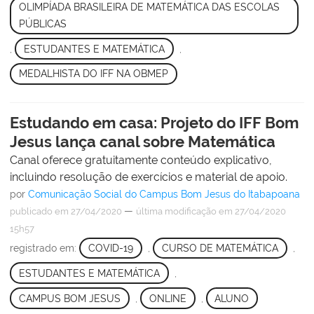
OLIMPÍADA BRASILEIRA DE MATEMÁTICA DAS ESCOLAS
PÚBLICAS
,
ESTUDANTES E MATEMÁTICA
,
MEDALHISTA DO IFF NA OBMEP
Estudando em casa: Projeto do IFF Bom
Jesus lança canal sobre Matemática
Canal oferece gratuitamente conteúdo explicativo,
incluindo resolução de exercícios e material de apoio.
por
Comunicação Social do Campus Bom Jesus do Itabapoana
—
publicado
em 27/04/2020
última modificação
em 27/04/2020
15h57
registrado em:
COVID-19
,
CURSO DE MATEMÁTICA
,
ESTUDANTES E MATEMÁTICA
,
CAMPUS BOM JESUS
,
ONLINE
,
ALUNO