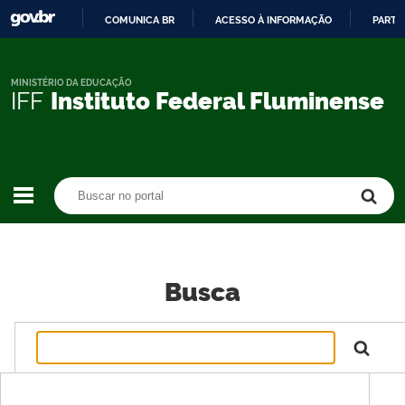
COMUNICA BR
ACESSO À INFORMAÇÃO
PARTI
IR
PARA
O
MINISTÉRIO DA EDUCAÇÃO
IFF
Instituto Federal Fluminense
CONTEÚDO
Buscar no portal
Buscar no portal
Busca