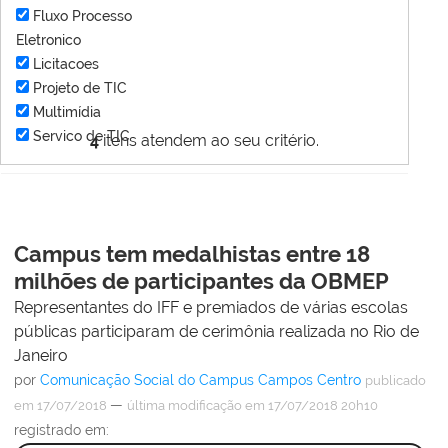
Fluxo Processo
Eletronico
Licitacoes
Projeto de TIC
Multimídia
Servico de TIC
4
itens atendem ao seu critério.
Campus tem medalhistas entre 18
milhões de participantes da OBMEP
Representantes do IFF e premiados de várias escolas
públicas participaram de cerimônia realizada no Rio de
Janeiro
por
Comunicação Social do Campus Campos Centro
publicado
—
em 17/07/2018
última modificação
em 17/07/2018 20h10
registrado em: