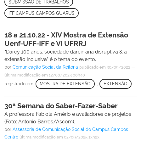
SUBMISSÃO DE TRABALHOS
,
IFF CAMPUS CAMPOS GUARUS
18 a 21.10.22 - XIV Mostra de Extensão
Uenf-UFF-IFF e VI UFRRJ
“Darcy 100 anos: sociedade darciniana disruptiva & a
extensão inclusiva” é o tema do evento.
por
Comunicação Social da Reitoria
—
publicado
em 30/09/2022
última modificação
em 12/08/2023 08h40
registrado em:
MOSTRA DE EXTENSÃO
,
EXTENSÃO
30ª Semana do Saber-Fazer-Saber
A professora Fabíola Amério e avaliadores de projetos
(Foto: Antonio Barros/Ascom).
por
Assessoria de Comunicação Social do Campus Campos
Centro
última modificação
em 02/09/2025 13h23