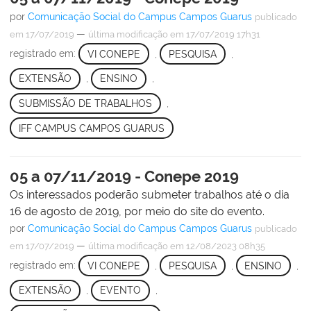
por
Comunicação Social do Campus Campos Guarus
publicado
—
em 17/07/2019
última modificação
em 17/07/2019 17h31
registrado em:
VI CONEPE
,
PESQUISA
,
EXTENSÃO
,
ENSINO
,
SUBMISSÃO DE TRABALHOS
,
IFF CAMPUS CAMPOS GUARUS
05 a 07/11/2019 - Conepe 2019
Os interessados poderão submeter trabalhos até o dia
16 de agosto de 2019, por meio do site do evento.
por
Comunicação Social do Campus Campos Guarus
publicado
—
em 17/07/2019
última modificação
em 12/08/2023 08h35
registrado em:
VI CONEPE
,
PESQUISA
,
ENSINO
,
EXTENSÃO
,
EVENTO
,