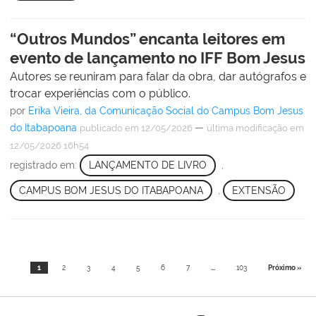
“Outros Mundos” encanta leitores em
evento de lançamento no IFF Bom Jesus
Autores se reuniram para falar da obra, dar autógrafos e
trocar experiências com o público.
por
Erika Vieira, da Comunicação Social do Campus Bom Jesus
do Itabapoana
—
publicado
em 12/05/2026
última modificação
em
12/05/2026 16h54
registrado em:
LANÇAMENTO DE LIVRO
,
CAMPUS BOM JESUS DO ITABAPOANA
,
EXTENSÃO
1
2
3
4
5
6
7
...
103
Próximo »