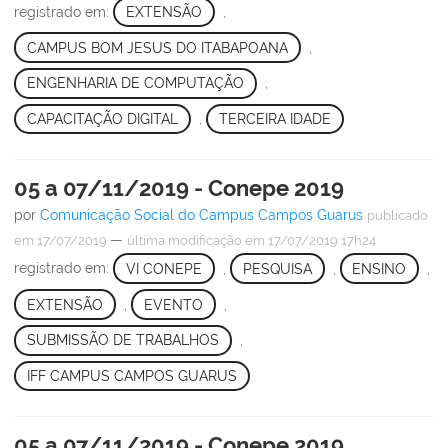
registrado em:
EXTENSÃO
,
CAMPUS BOM JESUS DO ITABAPOANA
,
ENGENHARIA DE COMPUTAÇÃO
,
CAPACITAÇÃO DIGITAL
,
TERCEIRA IDADE
05 a 07/11/2019 - Conepe 2019
por
Comunicação Social do Campus Campos Guarus
publicado
—
em 17/07/2019
última modificação
em 17/07/2019 17h24
registrado em:
VI CONEPE
,
PESQUISA
,
ENSINO
,
EXTENSÃO
,
EVENTO
,
SUBMISSÃO DE TRABALHOS
,
IFF CAMPUS CAMPOS GUARUS
05 a 07/11/2019 - Conepe 2019