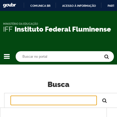
COMUNICA BR
ACESSO À INFORMAÇÃO
PARTI
IR
PARA
O
MINISTÉRIO DA EDUCAÇÃO
IFF
Instituto Federal Fluminense
CONTEÚDO
Buscar no portal
Buscar no portal
Busca