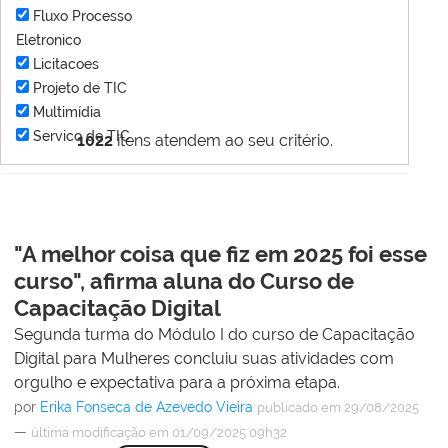
Fluxo Processo
Eletronico
Licitacoes
Projeto de TIC
Multimídia
Servico de TIC
1022
itens atendem ao seu critério.
"A melhor coisa que fiz em 2025 foi esse
curso", afirma aluna do Curso de
Capacitação Digital
Segunda turma do Módulo I do curso de Capacitação
Digital para Mulheres concluiu suas atividades com
orgulho e expectativa para a próxima etapa.
por
Erika Fonseca de Azevedo Vieira
publicado
em 29/08/2025
—
última modificação
em 01/09/2025 09h32