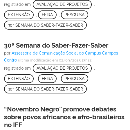
registrado em:
AVALIAÇÃO DE PROJETOS
,
EXTENSÃO
,
FEIRA
,
PESQUISA
,
30ª SEMANA DO SABER-FAZER-SABER
30ª Semana do Saber-Fazer-Saber
por
Assessoria de Comunicação Social do Campus Campos
Centro
última modificação
em 02/09/2025 13h22
registrado em:
AVALIAÇÃO DE PROJETOS
,
EXTENSÃO
,
FEIRA
,
PESQUISA
,
30ª SEMANA DO SABER-FAZER-SABER
“Novembro Negro” promove debates
sobre povos africanos e afro-brasileiros
no IFF