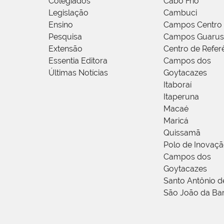
Colegiados
Cabo Frio
Legislação
Cambuci
Ensino
Campos Centro
Pesquisa
Campos Guarus
Extensão
Centro de Refer
Essentia Editora
Campos dos
Últimas Notícias
Goytacazes
Itaboraí
Itaperuna
Macaé
Maricá
Quissamã
Polo de Inovaç
Campos dos
Goytacazes
Santo Antônio 
São João da Ba