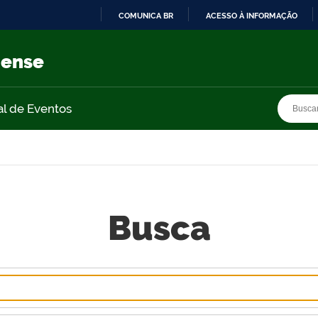
COMUNICA BR
ACESSO À INFORMAÇÃO
IR
PARA
nense
O
CONTEÚDO
Busca
Busca
al de Eventos
Busca