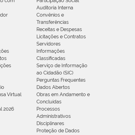
to com
Participação Social
Auditoria Interna
idor
Convênios e
Transferências
Receitas e Despesas
Licitações e Contratos
Servidores
ções
Informações
tos
Classificadas
rições
Serviço de Informação
ao Cidadão (SIC)
Perguntas Frequentes
io
Dados Abertos
sa Virtual
Obras em Andamento e
Concluídas
al 2026
Processos
Administrativos
Disciplinares
Proteção de Dados