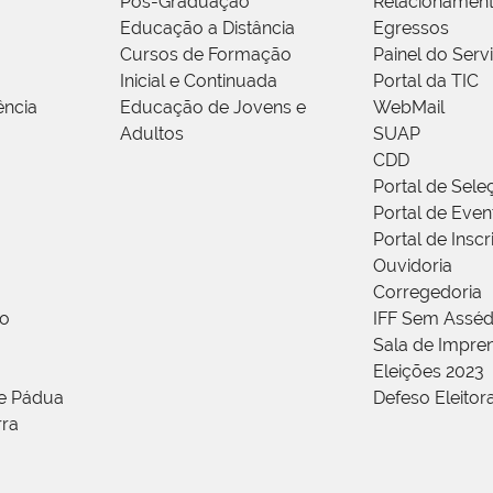
Pós-Graduação
Relacionamen
Educação a Distância
Egressos
Cursos de Formação
Painel do Serv
Inicial e Continuada
Portal da TIC
ência
Educação de Jovens e
WebMail
Adultos
SUAP
CDD
Portal de Sele
Portal de Even
Portal de Insc
Ouvidoria
Corregedoria
ão
IFF Sem Asséd
Sala de Impren
Eleições 2023
de Pádua
Defeso Eleitor
rra