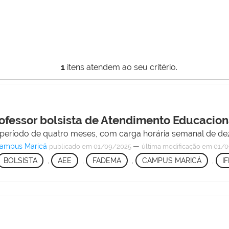
1
itens atendem ao seu critério.
ofessor bolsista de Atendimento Educacion
 período de quatro meses, com carga horária semanal de dez
Campus Maricá
—
publicado
em 01/09/2025
última modificação
em 01/0
BOLSISTA
,
AEE
,
FADEMA
,
CAMPUS MARICÁ
,
I