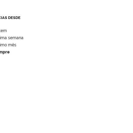
CIAS DESDE
tem
tima semana
timo mês
mpre