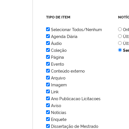
TIPO DE ITEM
NOTÍ
Selecionar Todos/Nenhum
On
Agenda Diária
Úl
Áudio
Úl
Coleção
Se
Página
Evento
Conteúdo externo
Arquivo
Imagem
Link
Ano Publicacao Licitacoes
Aviso
Notícias
Enquete
Dissertação de Mestrado