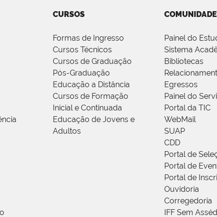
CURSOS
COMUNIDADE
Formas de Ingresso
Painel do Estu
Cursos Técnicos
Sistema Acad
Cursos de Graduação
Bibliotecas
Pós-Graduação
Relacionamen
Educação a Distância
Egressos
Cursos de Formação
Painel do Serv
Inicial e Continuada
Portal da TIC
ência
Educação de Jovens e
WebMail
Adultos
SUAP
CDD
Portal de Sele
Portal de Even
Portal de Insc
Ouvidoria
Corregedoria
ão
IFF Sem Asséd