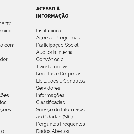
ACESSO À
INFORMAÇÃO
dante
êmico
Institucional
Ações e Programas
to com
Participação Social
Auditoria Interna
idor
Convênios e
Transferências
Receitas e Despesas
Licitações e Contratos
Servidores
ções
Informações
tos
Classificadas
rições
Serviço de Informação
ao Cidadão (SIC)
Perguntas Frequentes
io
Dados Abertos