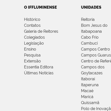
O IFFLUMINENSE
UNIDADES
Histórico
Reitoria
Contatos
Bom Jesus do
Galeria de Reitores
Itabapoana
Colegiados
Cabo Frio
Legislação
Cambuci
Ensino
Campos Centro
Pesquisa
Campos Guarus
Extensão
Centro de Refer
Essentia Editora
Campos dos
Últimas Notícias
Goytacazes
Itaboraí
Itaperuna
Macaé
Maricá
Quissamã
Polo de Inovaç