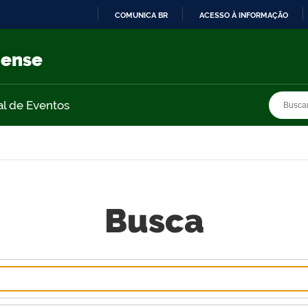
COMUNICA BR
ACESSO À INFORMAÇÃO
IR
PARA
nense
O
CONTEÚDO
Busca
Busca
al de Eventos
Busca