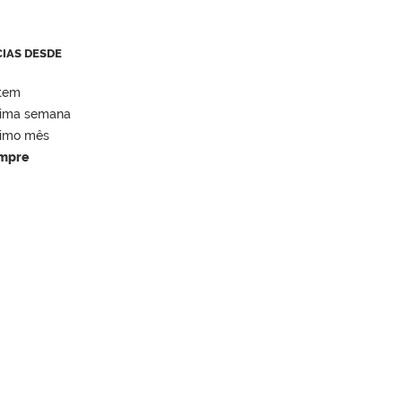
CIAS DESDE
tem
tima semana
timo mês
mpre