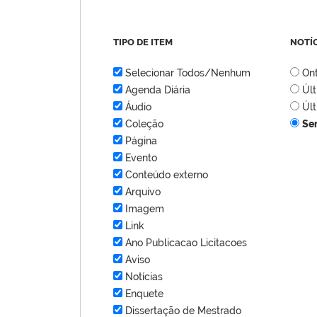
TIPO DE ITEM
NOTÍ
Selecionar Todos/Nenhum
On
Agenda Diária
Úl
Áudio
Úl
Coleção
Se
Página
Evento
Conteúdo externo
Arquivo
Imagem
Link
Ano Publicacao Licitacoes
Aviso
Notícias
Enquete
Dissertação de Mestrado