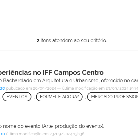
2
itens atendem ao seu critério.
periências no IFF Campos Centro
de Bacharelado em Arquitetura e Urbanismo, oferecido no c
tro
—
publicado
em 20/09/2024
última modificação
em 23/09/2024 19h
,
EVENTOS
,
FORMEI. E AGORA?
,
MERCADO PROFISSIO
 nome do evento (Arte: produção do evento).
tro
última modificação
em 23/09/2024 13h36