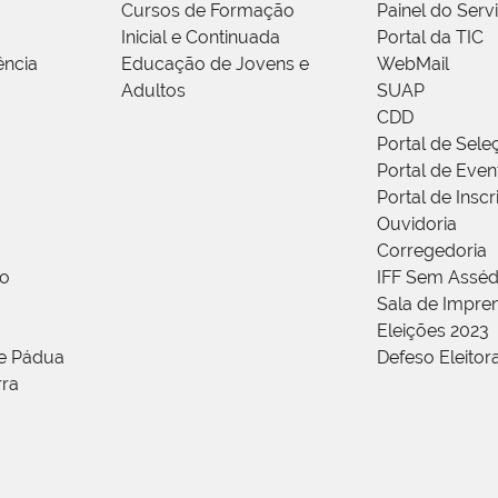
Cursos de Formação
Painel do Serv
Inicial e Continuada
Portal da TIC
ência
Educação de Jovens e
WebMail
Adultos
SUAP
CDD
Portal de Sele
Portal de Even
Portal de Insc
Ouvidoria
Corregedoria
ão
IFF Sem Asséd
Sala de Impren
Eleições 2023
de Pádua
Defeso Eleitor
rra