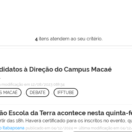
4
itens atendem ao seu critério.
ndidatos à Direção do Campus Macaé
.
a modificação
em 12/08/2023 08h34
S MACAÉ
,
DEBATE
,
IFFTUBE
o Escola da Terra acontece nesta quinta-fe
ir das 18h. Haverá certificado para os inscritos no evento, q
o Itabapoana
—
publicado
em 04/12/2024
última modificação
em 04/12/