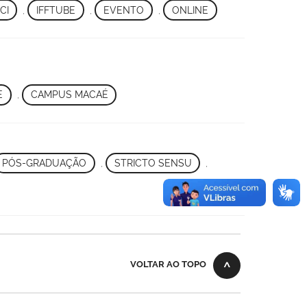
CI
,
IFFTUBE
,
EVENTO
,
ONLINE
E
,
CAMPUS MACAÉ
PÓS-GRADUAÇÃO
,
STRICTO SENSU
,
VOLTAR AO TOPO