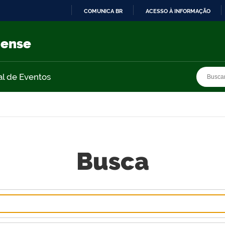
COMUNICA BR
ACESSO À INFORMAÇÃO
IR
PARA
nense
O
CONTEÚDO
Busca
Busca
al de Eventos
Busca