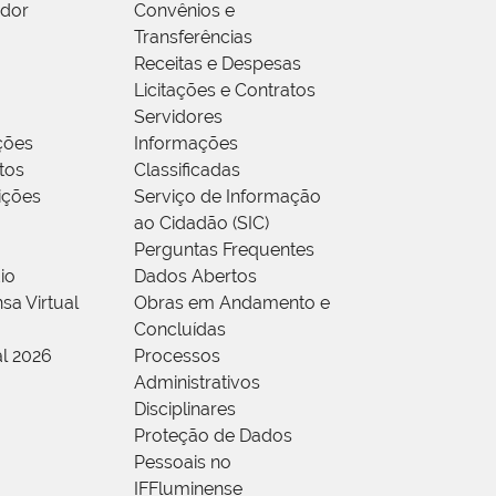
idor
Convênios e
Transferências
Receitas e Despesas
Licitações e Contratos
Servidores
ções
Informações
tos
Classificadas
rições
Serviço de Informação
ao Cidadão (SIC)
Perguntas Frequentes
io
Dados Abertos
sa Virtual
Obras em Andamento e
Concluídas
al 2026
Processos
Administrativos
Disciplinares
Proteção de Dados
Pessoais no
IFFluminense