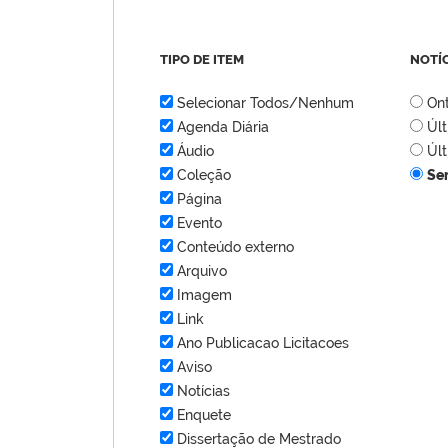
TIPO DE ITEM
NOTÍ
Selecionar Todos/Nenhum
On
Agenda Diária
Úl
Áudio
Úl
Coleção
Se
Página
Evento
Conteúdo externo
Arquivo
Imagem
Link
Ano Publicacao Licitacoes
Aviso
Notícias
Enquete
Dissertação de Mestrado