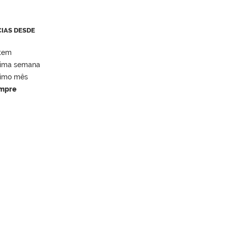
CIAS DESDE
tem
tima semana
timo mês
mpre