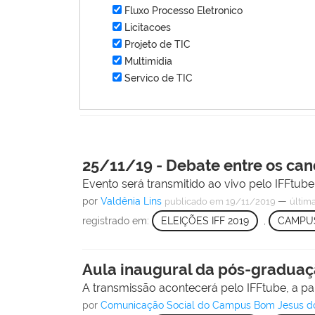
Fluxo Processo Eletronico
Licitacoes
Projeto de TIC
Multimídia
Servico de TIC
25/11/19 - Debate entre os ca
Evento será transmitido ao vivo pelo IFFtube
por
Valdênia Lins
—
publicado
em 19/11/2019
últim
registrado em:
ELEIÇÕES IFF 2019
,
CAMPU
Aula inaugural da pós-graduaçã
A transmissão acontecerá pelo IFFtube, a part
por
Comunicação Social do Campus Bom Jesus d