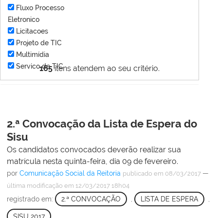
Fluxo Processo
Eletronico
Licitacoes
Projeto de TIC
Multimídia
Servico de TIC
165
itens atendem ao seu critério.
2.ª Convocação da Lista de Espera do
Sisu
Os candidatos convocados deverão realizar sua
matrícula nesta quinta-feira, dia 09 de fevereiro.
por
Comunicação Social da Reitoria
—
publicado
em 08/03/2017
última modificação
em 12/03/2017 18h04
registrado em:
2.ª CONVOCAÇÃO
,
LISTA DE ESPERA
,
SISU 2017