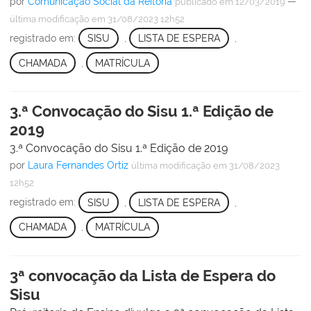
por
Comunicação Social da Reitoria
—
publicado
em 12/03/2019
última modificação
em 31/08/2023 12h52
registrado em:
SISU
,
LISTA DE ESPERA
,
CHAMADA
,
MATRÍCULA
3.ª Convocação do Sisu 1.ª Edição de
2019
3.ª Convocação do Sisu 1.ª Edição de 2019
por
Laura Fernandes Ortiz
última modificação
em 31/08/2023
12h52
registrado em:
SISU
,
LISTA DE ESPERA
,
CHAMADA
,
MATRÍCULA
3ª convocação da Lista de Espera do
Sisu