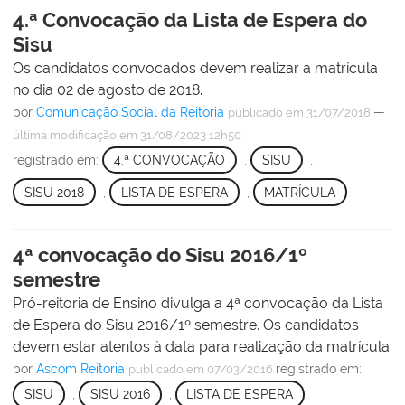
4.ª Convocação da Lista de Espera do
Sisu
Os candidatos convocados devem realizar a matrícula
no dia 02 de agosto de 2018.
por
Comunicação Social da Reitoria
—
publicado
em 31/07/2018
última modificação
em 31/08/2023 12h50
registrado em:
4.ª CONVOCAÇÃO
,
SISU
,
SISU 2018
,
LISTA DE ESPERA
,
MATRÍCULA
4ª convocação do Sisu 2016/1º
semestre
Pró-reitoria de Ensino divulga a 4ª convocação da Lista
de Espera do Sisu 2016/1º semestre. Os candidatos
devem estar atentos à data para realização da matrícula.
por
Ascom Reitoria
registrado em:
publicado
em 07/03/2016
SISU
,
SISU 2016
,
LISTA DE ESPERA