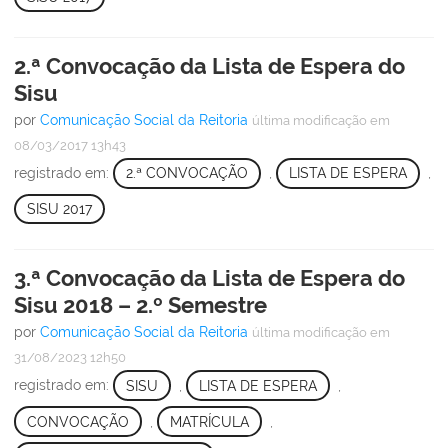
2.ª Convocação da Lista de Espera do
Sisu
por
Comunicação Social da Reitoria
última modificação
em
08/03/2017 13h43
registrado em:
2.ª CONVOCAÇÃO
,
LISTA DE ESPERA
,
SISU 2017
3.ª Convocação da Lista de Espera do
Sisu 2018 – 2.º Semestre
por
Comunicação Social da Reitoria
última modificação
em
31/08/2023 12h50
registrado em:
SISU
,
LISTA DE ESPERA
,
CONVOCAÇÃO
,
MATRÍCULA
,