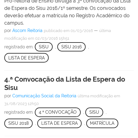
Pró-reitoria de Ensino divulga a 3ª convocação da Lista
de Espera do Sisu 2016/1º semestre. Os convocados
deverão efetuar a matrícula no Registro Acadêmico do
campus.
por
Ascom Reitoria
—
publicado
em 01/03/2016
última
modificação
em 02/03/2016 15h51
registrado em:
SISU
,
SISU 2016
,
LISTA DE ESPERA
4.ª Convocação da Lista de Espera do
Sisu
por
Comunicação Social da Reitoria
última modificação
em
31/08/2023 12h50
registrado em:
4.ª CONVOCAÇÃO
,
SISU
,
SISU 2018
,
LISTA DE ESPERA
,
MATRÍCULA