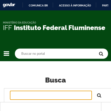
COMUNICA BR
ACESSO À INFORMAÇÃO
PARTI
IR
PARA
O
MINISTÉRIO DA EDUCAÇÃO
IFF
Instituto Federal Fluminense
CONTEÚDO
Buscar no portal
Buscar no portal
Busca