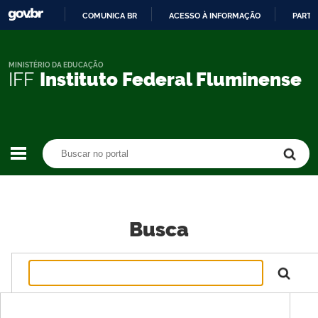
COMUNICA BR
ACESSO À INFORMAÇÃO
PARTI
IR
PARA
O
MINISTÉRIO DA EDUCAÇÃO
IFF
Instituto Federal Fluminense
CONTEÚDO
Buscar no portal
Buscar no portal
Busca