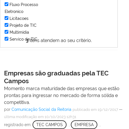
Fluxo Processo
Eletronico
Licitacoes
Projeto de TIC
Multimídia
Servico de TIC
3
itens atendem ao seu critério.
Empresas são graduadas pela TEC
Campos
Momento marca maturidade das empresas que estão
prontas para ingressar no mercado de forma sólida e
competitiva.
por
Comunicação Social da Reitoria
—
publicado
em 19/12/2017
última modificação
em 10/10/2023 12h31
registrado em:
TEC CAMPOS
,
EMPRESA
,