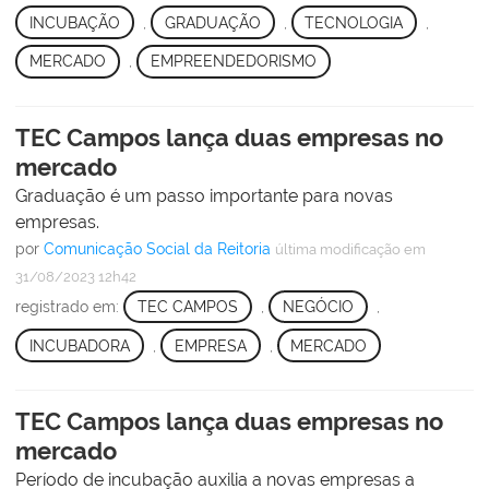
INCUBAÇÃO
,
GRADUAÇÃO
,
TECNOLOGIA
,
MERCADO
,
EMPREENDEDORISMO
TEC Campos lança duas empresas no
mercado
Graduação é um passo importante para novas
empresas.
por
Comunicação Social da Reitoria
última modificação
em
31/08/2023 12h42
registrado em:
TEC CAMPOS
,
NEGÓCIO
,
INCUBADORA
,
EMPRESA
,
MERCADO
TEC Campos lança duas empresas no
mercado
Período de incubação auxilia a novas empresas a