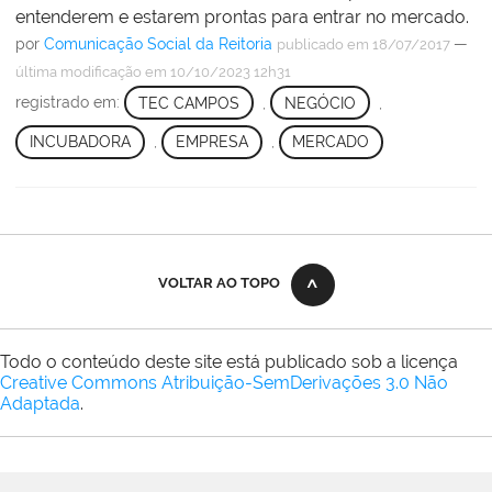
entenderem e estarem prontas para entrar no mercado.
por
Comunicação Social da Reitoria
—
publicado
em 18/07/2017
última modificação
em 10/10/2023 12h31
registrado em:
TEC CAMPOS
,
NEGÓCIO
,
INCUBADORA
,
EMPRESA
,
MERCADO
VOLTAR AO TOPO
Todo o conteúdo deste site está publicado sob a licença
Creative Commons Atribuição-SemDerivações 3.0 Não
Adaptada
.