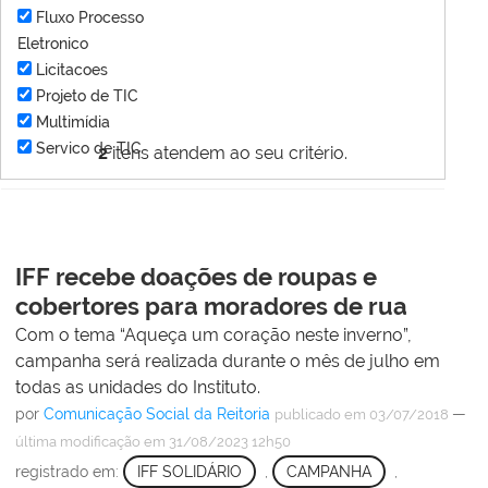
Fluxo Processo
Eletronico
Licitacoes
Projeto de TIC
Multimídia
Servico de TIC
2
itens atendem ao seu critério.
IFF recebe doações de roupas e
cobertores para moradores de rua
Com o tema “Aqueça um coração neste inverno”,
campanha será realizada durante o mês de julho em
todas as unidades do Instituto.
por
Comunicação Social da Reitoria
—
publicado
em 03/07/2018
última modificação
em 31/08/2023 12h50
registrado em:
IFF SOLIDÁRIO
,
CAMPANHA
,