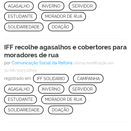
AGASALHO
,
INVERNO
,
SERVIDOR
,
ESTUDANTE
,
MORADOR DE RUA
,
SOLIDARIEDADE
,
DOAÇÃO
IFF recolhe agasalhos e cobertores para
moradores de rua
por
Comunicação Social da Reitoria
última modificação
em
31/08/2023 12h50
registrado em:
IFF SOLIDÁRIO
,
CAMPANHA
,
AGASALHO
,
INVERNO
,
SERVIDOR
,
ESTUDANTE
,
MORADOR DE RUA
,
SOLIDARIEDADE
,
DOAÇÃO