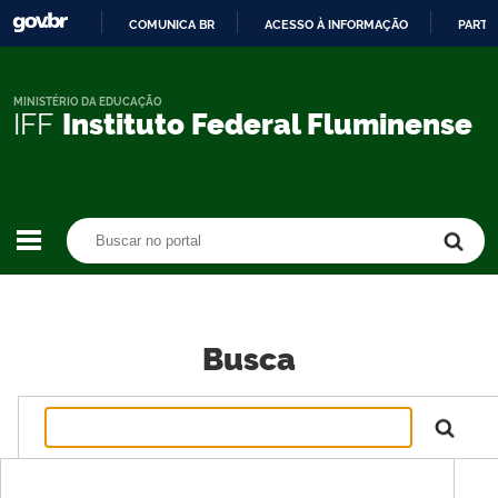
COMUNICA BR
ACESSO À INFORMAÇÃO
PARTI
IR
PARA
O
MINISTÉRIO DA EDUCAÇÃO
IFF
Instituto Federal Fluminense
CONTEÚDO
Buscar no portal
Buscar no portal
Busca