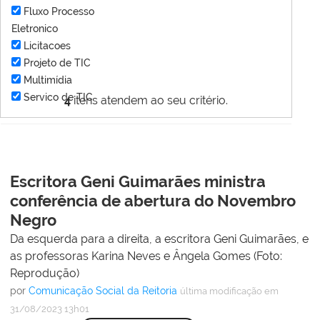
Fluxo Processo
Eletronico
Licitacoes
Projeto de TIC
Multimídia
Servico de TIC
4
itens atendem ao seu critério.
Escritora Geni Guimarães ministra
conferência de abertura do Novembro
Negro
Da esquerda para a direita, a escritora Geni Guimarães, e
as professoras Karina Neves e Ângela Gomes (Foto:
Reprodução)
por
Comunicação Social da Reitoria
última modificação
em
31/08/2023 13h01