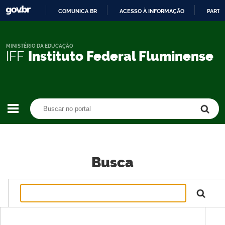
COMUNICA BR
ACESSO À INFORMAÇÃO
PARTI
IR
PARA
O
MINISTÉRIO DA EDUCAÇÃO
IFF
Instituto Federal Fluminense
CONTEÚDO
Buscar no portal
Buscar no portal
Busca