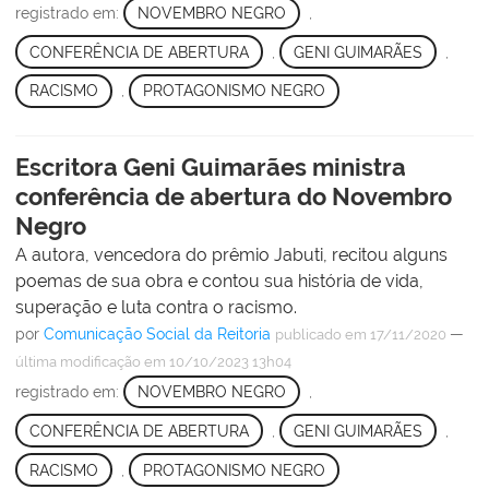
registrado em:
NOVEMBRO NEGRO
,
CONFERÊNCIA DE ABERTURA
,
GENI GUIMARÃES
,
RACISMO
,
PROTAGONISMO NEGRO
Escritora Geni Guimarães ministra
conferência de abertura do Novembro
Negro
A autora, vencedora do prêmio Jabuti, recitou alguns
poemas de sua obra e contou sua história de vida,
superação e luta contra o racismo.
por
Comunicação Social da Reitoria
—
publicado
em 17/11/2020
última modificação
em 10/10/2023 13h04
registrado em:
NOVEMBRO NEGRO
,
CONFERÊNCIA DE ABERTURA
,
GENI GUIMARÃES
,
RACISMO
,
PROTAGONISMO NEGRO