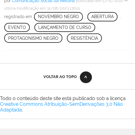
por
Comunicação Social da Reitoria
—
publicado
em 17/11/2020
última modificação
em 31/08/2023 13h01
registrado em:
NOVEMBRO NEGRO
,
ABERTURA
,
EVENTO
,
LANÇAMENTO DE CURSO
,
PROTAGONISMO NEGRO
,
RESISTÊNCIA
VOLTAR AO TOPO
Todo o conteúdo deste site está publicado sob a licença
Creative Commons Atribuição-SemDerivações 3.0 Não
Adaptada
.