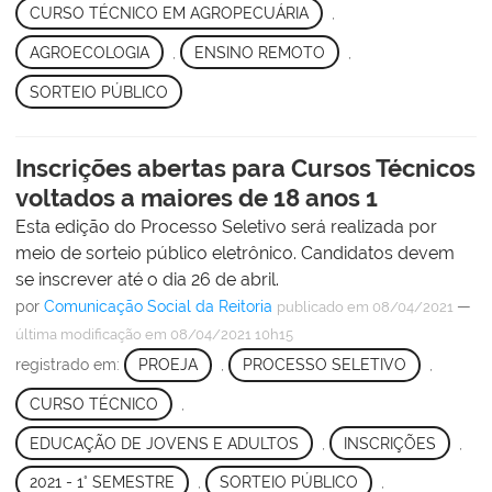
CURSO TÉCNICO EM AGROPECUÁRIA
,
AGROECOLOGIA
,
ENSINO REMOTO
,
SORTEIO PÚBLICO
Inscrições abertas para Cursos Técnicos
voltados a maiores de 18 anos 1
Esta edição do Processo Seletivo será realizada por
meio de sorteio público eletrônico. Candidatos devem
se inscrever até o dia 26 de abril.
por
Comunicação Social da Reitoria
—
publicado
em 08/04/2021
última modificação
em 08/04/2021 10h15
registrado em:
PROEJA
,
PROCESSO SELETIVO
,
CURSO TÉCNICO
,
EDUCAÇÃO DE JOVENS E ADULTOS
,
INSCRIÇÕES
,
2021 - 1° SEMESTRE
,
SORTEIO PÚBLICO
,