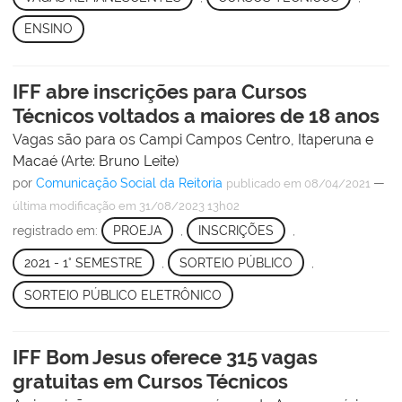
ENSINO
IFF abre inscrições para Cursos
Técnicos voltados a maiores de 18 anos
Vagas são para os Campi Campos Centro, Itaperuna e
Macaé (Arte: Bruno Leite)
por
Comunicação Social da Reitoria
—
publicado
em 08/04/2021
última modificação
em 31/08/2023 13h02
registrado em:
PROEJA
,
INSCRIÇÕES
,
2021 - 1° SEMESTRE
,
SORTEIO PÚBLICO
,
SORTEIO PÚBLICO ELETRÔNICO
IFF Bom Jesus oferece 315 vagas
gratuitas em Cursos Técnicos