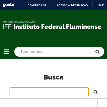
COMUNICA BR
ACESSO À INFORMAÇÃO
PARTI
IR
PARA
O
MINISTÉRIO DA EDUCAÇÃO
IFF
Instituto Federal Fluminense
CONTEÚDO
Buscar no portal
Buscar no portal
Busca