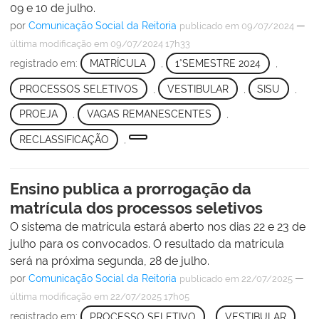
09 e 10 de julho.
por
Comunicação Social da Reitoria
—
publicado
em 09/07/2024
última modificação
em 09/07/2024 17h33
registrado em:
MATRÍCULA
,
1°SEMESTRE 2024
,
PROCESSOS SELETIVOS
,
VESTIBULAR
,
SISU
,
PROEJA
,
VAGAS REMANESCENTES
,
RECLASSIFICAÇÃO
,
Ensino publica a prorrogação da
matrícula dos processos seletivos
O sistema de matrícula estará aberto nos dias 22 e 23 de
julho para os convocados. O resultado da matrícula
será na próxima segunda, 28 de julho.
por
Comunicação Social da Reitoria
—
publicado
em 22/07/2025
última modificação
em 22/07/2025 17h05
registrado em:
PROCESSO SELETIVO
,
VESTIBULAR
,