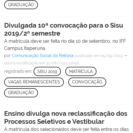
GRADUAÇÃO
Divulgada 10ª convocação para o Sisu
2019/2º semestre
A matrícula deve ser feita no dia 10 de setembro, no IFF
Campus Itaperuna.
por
Comunicação Social da Reitoria
—
publicado
em 05/09/2019
última modificação
em 31/08/2023 12h56
registrado em:
SISU 2019
,
MATRÍCULA
,
VAGAS REMANESCENTES
,
CONVOCAÇÃO
,
GRADUAÇÃO
Ensino divulga nova reclassificação dos
Processos Seletivos e Vestibular
A matrícula dos selecionados deve ser feita entre os dias