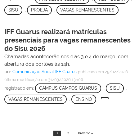
SISU
,
PROEJA
,
VAGAS REMANESCENTES
IFF Guarus realizará matrículas
presenciais para vagas remanescentes
do Sisu 2026
Chamadas acontecerão nos dias 3 e 4 de março, com
abertura dos portões às 14h.
por
Comunicação Social IFF Guarus
—
publicado
em 25/02/2026
última modificação
em 31/03/2026 13h06
registrado em:
CAMPUS CAMPOS GUARUS
,
SISU
,
VAGAS REMANESCENTES
,
ENSINO
,
1
2
Próximo »