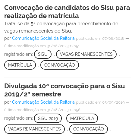
Convocação de candidatos do Sisu para
realização de matrícula
Trata-se da 5ª convocação para preenchimento de
vagas remanescentes do Sisu.
por
Comunicação Social da Reitoria
—
publicado
em 07/08/2018
última modificação
em 31/08/2023 12h51
registrado em:
SISU
,
VAGAS REMANESCENTES
,
MATRÍCULA
,
CONVOCAÇÃO
Divulgada 10ª convocação para o Sisu
2019/2º semestre
por
Comunicação Social da Reitoria
—
publicado
em 05/09/2019
última modificação
em 31/08/2023 12h56
registrado em:
SISU 2019
,
MATRÍCULA
,
VAGAS REMANESCENTES
,
CONVOCAÇÃO
,