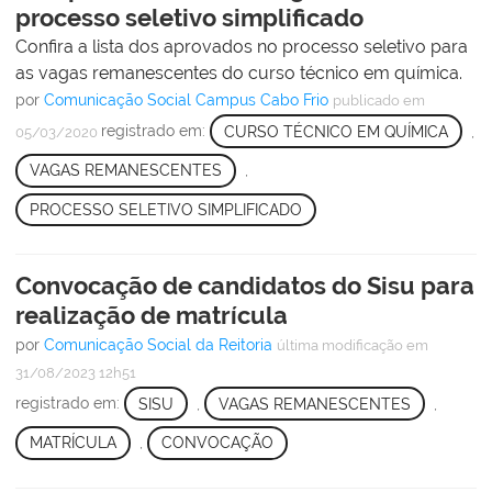
processo seletivo simplificado
Confira a lista dos aprovados no processo seletivo para
as vagas remanescentes do curso técnico em química.
por
Comunicação Social Campus Cabo Frio
publicado
em
registrado em:
CURSO TÉCNICO EM QUÍMICA
,
05/03/2020
VAGAS REMANESCENTES
,
PROCESSO SELETIVO SIMPLIFICADO
Convocação de candidatos do Sisu para
realização de matrícula
por
Comunicação Social da Reitoria
última modificação
em
31/08/2023 12h51
registrado em:
SISU
,
VAGAS REMANESCENTES
,
MATRÍCULA
,
CONVOCAÇÃO