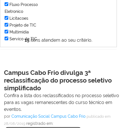
Fluxo Processo
Eletronico
Licitacoes
Projeto de TIC
Multimídia
Servico de TIC
15
itens atendem ao seu critério.
Campus Cabo Frio divulga 3ª
reclassificação do processo seletivo
simplificado
Confira a lista dos reclassificados no processo seletivo
para as vagas remanescentes do curso técnico em
eventos.
por
Comunicação Social Campus Cabo Frio
publicado
em
registrado em:
28/08/2019