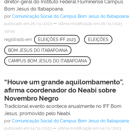
diretor-geral do Instituto Federal Fluminense Campus
Bom Jesus do Itabapoana.
por
Comunicação Social do Campus Bom Jesus do Itabapoana
—
publicado
em 26/11/2023
última modificação
em 26/11/2023
15h44
registrado em:
ELEIÇÕES IFF 2023
,
ELEIÇÕES
,
BOM JESUS DO ITABAPOANA
,
CAMPUS BOM JESUS DO ITABAPOANA
“Houve um grande aquilombamento”,
afirma coordenador do Neabi sobre
Novembro Negro
Tradicional evento acontece anualmente no IFF Bom
Jesus, promovido pelo Neabi.
por
Comunicação Social do Campus Bom Jesus do Itabapoana
—
publicado
em 14/11/2023
última modificação
em 14/11/2023