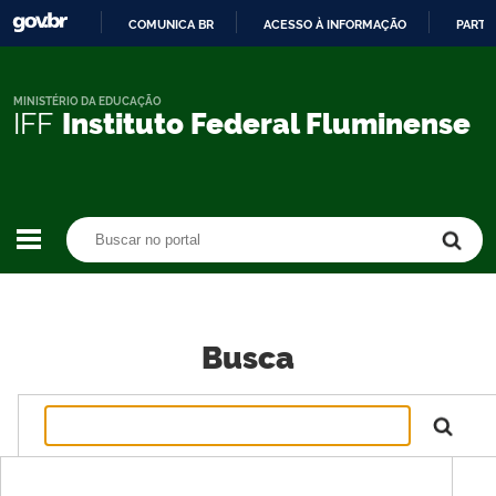
COMUNICA BR
ACESSO À INFORMAÇÃO
PARTI
IR
PARA
O
MINISTÉRIO DA EDUCAÇÃO
IFF
Instituto Federal Fluminense
CONTEÚDO
Buscar no portal
Buscar no portal
Busca