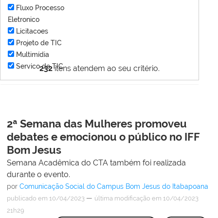
Fluxo Processo
Eletronico
Licitacoes
Projeto de TIC
Multimídia
Servico de TIC
232
itens atendem ao seu critério.
2ª Semana das Mulheres promoveu
debates e emocionou o público no IFF
Bom Jesus
Semana Acadêmica do CTA também foi realizada
durante o evento.
por
Comunicação Social do Campus Bom Jesus do Itabapoana
—
publicado
em 10/04/2023
última modificação
em 10/04/2023
21h29