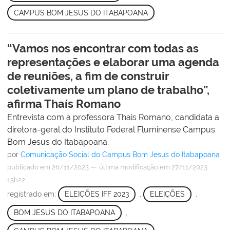
CAMPUS BOM JESUS DO ITABAPOANA
“Vamos nos encontrar com todas as
representações e elaborar uma agenda
de reuniões, a fim de construir
coletivamente um plano de trabalho”,
afirma Thaís Romano
Entrevista com a professora Thais Romano, candidata a
diretora-geral do Instituto Federal Fluminense Campus
Bom Jesus do Itabapoana.
por
Comunicação Social do Campus Bom Jesus do Itabapoana
—
publicado
em 26/11/2023
última modificação
em 27/11/2023
15h22
registrado em:
ELEIÇÕES IFF 2023
,
ELEIÇÕES
,
BOM JESUS DO ITABAPOANA
,