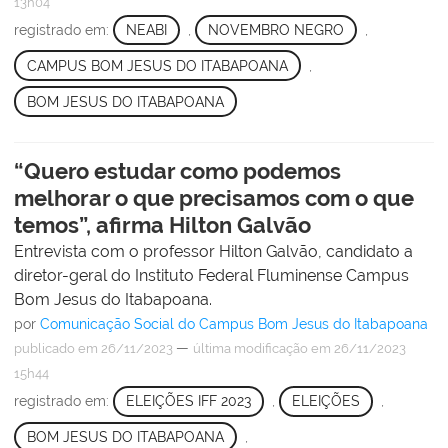
13h04
registrado em:
NEABI
,
NOVEMBRO NEGRO
,
CAMPUS BOM JESUS DO ITABAPOANA
,
BOM JESUS DO ITABAPOANA
“Quero estudar como podemos
melhorar o que precisamos com o que
temos”, afirma Hilton Galvão
Entrevista com o professor Hilton Galvão, candidato a
diretor-geral do Instituto Federal Fluminense Campus
Bom Jesus do Itabapoana.
por
Comunicação Social do Campus Bom Jesus do Itabapoana
—
publicado
em 26/11/2023
última modificação
em 26/11/2023
15h44
registrado em:
ELEIÇÕES IFF 2023
,
ELEIÇÕES
,
BOM JESUS DO ITABAPOANA
,