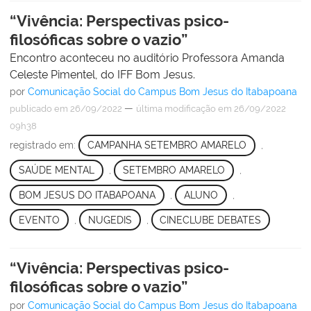
“Vivência: Perspectivas psico-
filosóficas sobre o vazio”
Encontro aconteceu no auditório Professora Amanda
Celeste Pimentel, do IFF Bom Jesus.
por
Comunicação Social do Campus Bom Jesus do Itabapoana
—
publicado
em 26/09/2022
última modificação
em 26/09/2022
09h38
registrado em:
CAMPANHA SETEMBRO AMARELO
,
SAÚDE MENTAL
,
SETEMBRO AMARELO
,
BOM JESUS DO ITABAPOANA
,
ALUNO
,
EVENTO
,
NUGEDIS
,
CINECLUBE DEBATES
“Vivência: Perspectivas psico-
filosóficas sobre o vazio”
por
Comunicação Social do Campus Bom Jesus do Itabapoana