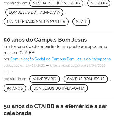
registrado em:
MÊS DA MULHER NUGEDIS
,
NUGEDIS
,
BOM JESUS DO ITABAPOANA
,
DIA INTERNACIONAL DA MULHER
,
NEABI
50 anos do Campus Bom Jesus
Em terreno doado, a partir de um posto agropecuário,
nasce o CTAIBB.
por
Comunicação Social do Campus Bom Jesus do Itabapoana
—
publicado
em 14/04/2020
última modificação
em 14/04/2020
20h27
registrado em:
ANIVERSÁRIO
,
CAMPUS BOM JESUS
,
50 ANOS
,
BOM JESUS DO ITABAPOANA
50 anos do CTAIBB e a efeméride a ser
celebrada