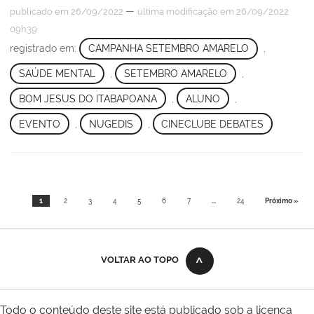
—
publicado
em 26/09/2022
última modificação
em 26/09/2022
09h39
registrado em:
CAMPANHA SETEMBRO AMARELO
,
SAÚDE MENTAL
,
SETEMBRO AMARELO
,
BOM JESUS DO ITABAPOANA
,
ALUNO
,
EVENTO
,
NUGEDIS
,
CINECLUBE DEBATES
1
2
3
4
5
6
7
...
24
Próximo »
VOLTAR AO TOPO
Todo o conteúdo deste site está publicado sob a licença