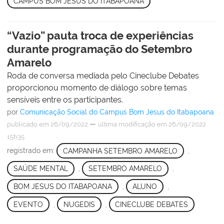
CAMPUS BOM JESUS DO ITABAPOANA
“Vazio” pauta troca de experiências
durante programação do Setembro
Amarelo
Roda de conversa mediada pelo Cineclube Debates
proporcionou momento de diálogo sobre temas
sensíveis entre os participantes.
por
Comunicação Social do Campus Bom Jesus do Itabapoana
—
publicado
em 26/09/2022
última modificação
em 26/09/2022
15h35
registrado em:
CAMPANHA SETEMBRO AMARELO
,
SAÚDE MENTAL
,
SETEMBRO AMARELO
,
BOM JESUS DO ITABAPOANA
,
ALUNO
,
EVENTO
,
NUGEDIS
,
CINECLUBE DEBATES