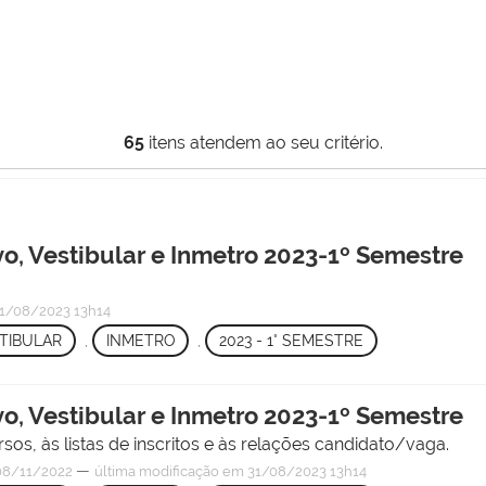
65
itens atendem ao seu critério.
o, Vestibular e Inmetro 2023-1º Semestre
1/08/2023 13h14
TIBULAR
,
INMETRO
,
2023 - 1° SEMESTRE
o, Vestibular e Inmetro 2023-1º Semestre
os, às listas de inscritos e às relações candidato/vaga.
—
8/11/2022
última modificação
em 31/08/2023 13h14