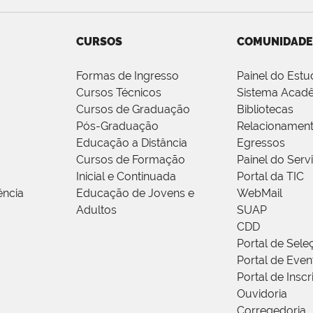
CURSOS
COMUNIDADE
Formas de Ingresso
Painel do Estu
Cursos Técnicos
Sistema Acad
Cursos de Graduação
Bibliotecas
Pós-Graduação
Relacionamen
Educação a Distância
Egressos
Cursos de Formação
Painel do Serv
Inicial e Continuada
Portal da TIC
ência
Educação de Jovens e
WebMail
Adultos
SUAP
CDD
Portal de Sele
Portal de Even
Portal de Insc
Ouvidoria
Corregedoria