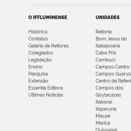
O IFFLUMINENSE
UNIDADES
Histórico
Reitoria
Contatos
Bom Jesus do
Galeria de Reitores
Itabapoana
Colegiados
Cabo Frio
Legislação
Cambuci
Ensino
Campos Centro
Pesquisa
Campos Guarus
Extensão
Centro de Refer
Essentia Editora
Campos dos
Últimas Notícias
Goytacazes
Itaboraí
Itaperuna
Macaé
Maricá
Quissamã