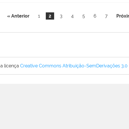
« Anterior
1
2
3
4
5
6
7
Próxi
a licença
Creative Commons Atribuição-SemDerivações 3.0