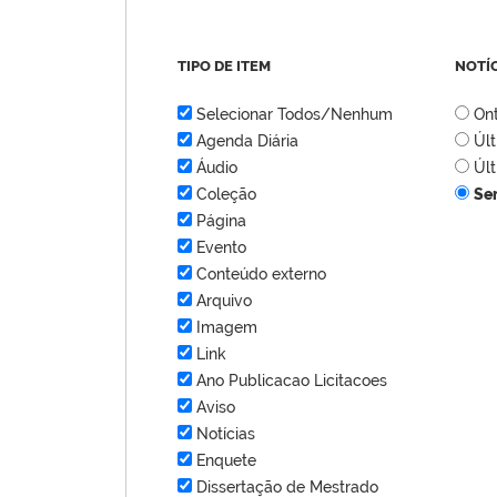
TIPO DE ITEM
NOTÍ
Selecionar Todos/Nenhum
On
Agenda Diária
Úl
Áudio
Úl
Coleção
Se
Página
Evento
Conteúdo externo
Arquivo
Imagem
Link
Ano Publicacao Licitacoes
Aviso
Notícias
Enquete
Dissertação de Mestrado