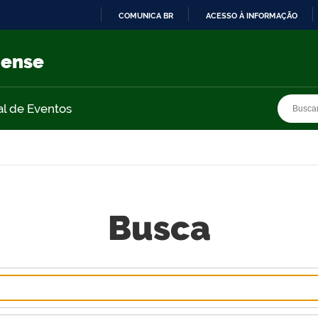
COMUNICA BR
ACESSO À INFORMAÇÃO
IR
PARA
nense
O
CONTEÚDO
Busca
Busca
al de Eventos
Busca