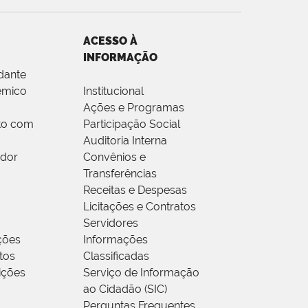
ACESSO À
INFORMAÇÃO
dante
êmico
Institucional
Ações e Programas
to com
Participação Social
Auditoria Interna
idor
Convênios e
Transferências
Receitas e Despesas
Licitações e Contratos
Servidores
ções
Informações
tos
Classificadas
rições
Serviço de Informação
ao Cidadão (SIC)
Perguntas Frequentes