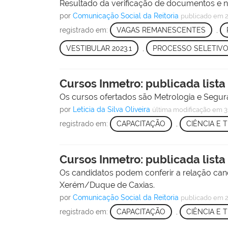
Resultado da verificação de documentos e no
por
Comunicação Social da Reitoria
publicado
em 2
registrado em:
VAGAS REMANESCENTES
,
VESTIBULAR 2023.1
,
PROCESSO SELETIV
Cursos Inmetro: publicada lista
Os cursos ofertados são Metrologia e Segura
por
Leticia da Silva Oliveira
última modificação
em 3
registrado em:
CAPACITAÇÃO
,
CIÊNCIA E 
Cursos Inmetro: publicada lista
Os candidatos podem conferir a relação cand
Xerém/Duque de Caxias.
por
Comunicação Social da Reitoria
publicado
em 
registrado em:
CAPACITAÇÃO
,
CIÊNCIA E 