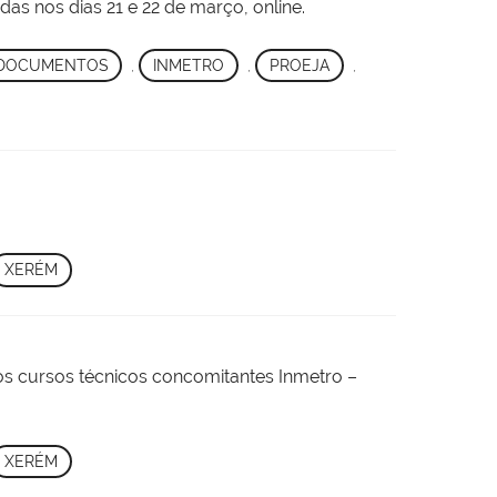
s nos dias 21 e 22 de março, online.
E DOCUMENTOS
,
INMETRO
,
PROEJA
,
XERÉM
 os cursos técnicos concomitantes Inmetro –
XERÉM