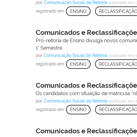
por
Comunicação Social da Reitoria
publicado
em 
registrado em:
ENSINO
,
RECLASSIFICAÇÃ
Comunicados e Reclassificações
Pró-reitoria de Ensino divulga novos comuni
1° Semestre.
por
Comunicação Social da Reitoria
publicado
em 1
registrado em:
ENSINO
,
RECLASSIFICAÇÃ
Comunicados e Reclassificações
Os candidatos com situação de matrícula "n
por
Comunicação Social da Reitoria
publicado
em 2
registrado em:
ENSINO
,
RECLASSIFICAÇÃ
Comunicados e Reclassificações: