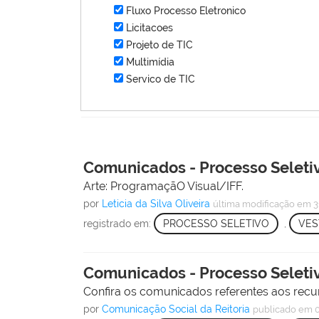
Fluxo Processo Eletronico
Licitacoes
Projeto de TIC
Multimídia
Servico de TIC
Comunicados - Processo Seletiv
Arte: ProgramaçãO Visual/IFF.
por
Leticia da Silva Oliveira
última modificação
em 3
registrado em:
PROCESSO SELETIVO
,
VES
Comunicados - Processo Seletiv
Confira os comunicados referentes aos recurs
por
Comunicação Social da Reitoria
publicado
em 0