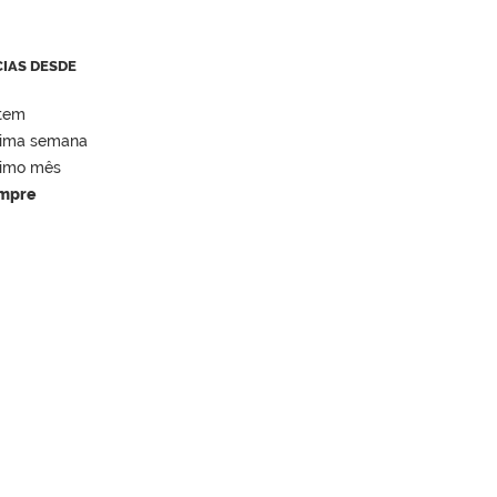
CIAS DESDE
tem
tima semana
timo mês
mpre