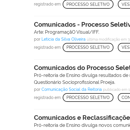
registrado em:
PROCESSO SELETIVO
,
VES
Comunicados - Processo Seletiv
Arte: ProgramaçãO Visual/IFF.
por
Leticia da Silva Oliveira
última modificação
em 3
registrado em:
PROCESSO SELETIVO
,
VES
Comunicados do Processo Seleti
Pró-reitoria de Ensino divulga resultados de 
Questionário Socioprofissional Proeja.
por
Comunicação Social da Reitoria
publicado
em 1
registrado em:
PROCESSO SELETIVO
,
CON
Comunicados e Reclassificações
Pró-reitoria de Ensino divulga novos comuni