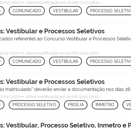
—
06/02/2023
última modificação
em 31/08/2023 13h15
O
,
COMUNICADO
,
VESTIBULAR
,
PROCESSO SELETI
: Vestibular e Processos Seletivos
cados referentes ao Concurso Vestibular e Processos Seletiv
—
4/02/2023
última modificação
em 31/08/2023 13h15
O
,
COMUNICADO
,
VESTIBULAR
,
PROCESSO SELETI
: Vestibular e Processos Seletivos
ão matriculado" deverão enviar a documentação nos dias 28 
—
7/02/2023
última modificação
em 31/08/2023 13h15
O
,
PROCESSO SELETIVO
,
PROEJA
,
INMETRO
,
V
 Vestibular, Processo Seletivo, Inmetro e 