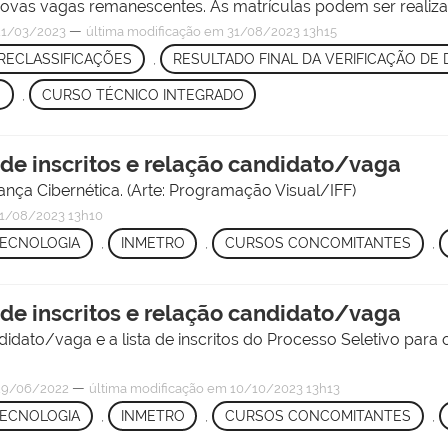
vas vagas remanescentes. As matrículas podem ser realizada
—
1/03/2023
última modificação
em 31/08/2023 13h15
RECLASSIFICAÇÕES
,
RESULTADO FINAL DA VERIFICAÇÃO D
O
,
CURSO TÉCNICO INTEGRADO
 de inscritos e relação candidato/vaga
nça Cibernética. (Arte: Programação Visual/IFF)
1/08/2023 13h10
TECNOLOGIA
,
INMETRO
,
CURSOS CONCOMITANTES
,
 de inscritos e relação candidato/vaga
idato/vaga e a lista de inscritos do Processo Seletivo para
—
29/06/2022
última modificação
em 10/10/2023 13h13
TECNOLOGIA
,
INMETRO
,
CURSOS CONCOMITANTES
,