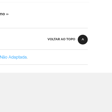
mo »
VOLTAR AO TOPO
 Não Adaptada
.