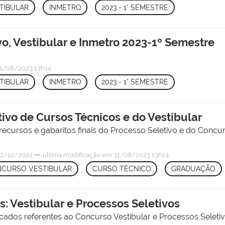
TIBULAR
,
INMETRO
,
2023 - 1° SEMESTRE
o, Vestibular e Inmetro 2023-1º Semestre
1/08/2023 13h14
TIBULAR
,
INMETRO
,
2023 - 1° SEMESTRE
vo de Cursos Técnicos e do Vestibular
recursos e gabaritos finais do Processo Seletivo e do Concurs
—
2/12/2022
última modificação
em 31/08/2023 13h14
CURSO VESTIBULAR
,
CURSO TÉCNICO
,
GRADUAÇÃO
: Vestibular e Processos Seletivos
cados referentes ao Concurso Vestibular e Processos Seletiv