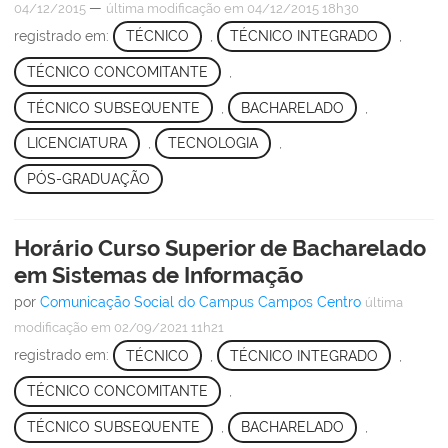
—
04/12/2015
última modificação
em 04/12/2015 18h30
registrado em:
TÉCNICO
,
TÉCNICO INTEGRADO
,
TÉCNICO CONCOMITANTE
,
TÉCNICO SUBSEQUENTE
,
BACHARELADO
,
LICENCIATURA
,
TECNOLOGIA
,
PÓS-GRADUAÇÃO
Horário Curso Superior de Bacharelado
em Sistemas de Informação
por
Comunicação Social do Campus Campos Centro
última
modificação
em 02/09/2021 11h21
registrado em:
TÉCNICO
,
TÉCNICO INTEGRADO
,
TÉCNICO CONCOMITANTE
,
TÉCNICO SUBSEQUENTE
,
BACHARELADO
,