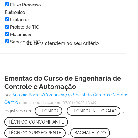
Fluxo Processo
Eletronico
Licitacoes
Projeto de TIC
Multimídia
Servico de TIC
81
itens atendem ao seu critério.
Ementas do Curso de Engenharia de
Controle e Automação
por
Antonio Barros/Comunicação Social do Campus Campos
Centro
última modificação
em 07/01/2022 15h49
registrado em:
TÉCNICO
,
TÉCNICO INTEGRADO
,
TÉCNICO CONCOMITANTE
,
TÉCNICO SUBSEQUENTE
,
BACHARELADO
,