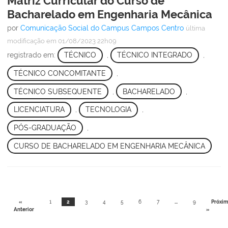
Matriz Curricular do Curso de
Bacharelado em Engenharia Mecânica
por
Comunicação Social do Campus Campos Centro
última
modificação
em 01/08/2023 22h09
registrado em:
TÉCNICO
,
TÉCNICO INTEGRADO
,
TÉCNICO CONCOMITANTE
,
TÉCNICO SUBSEQUENTE
,
BACHARELADO
,
LICENCIATURA
,
TECNOLOGIA
,
PÓS-GRADUAÇÃO
,
CURSO DE BACHARELADO EM ENGENHARIA MECÂNICA
«
1
2
3
4
5
6
7
...
9
Próxim
Anterior
»