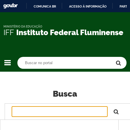
COMUNICA BR
ACESSO À INFORMAÇÃO
PARTI
IR
PARA
O
MINISTÉRIO DA EDUCAÇÃO
IFF
Instituto Federal Fluminense
CONTEÚDO
Buscar no portal
Buscar no portal
Busca