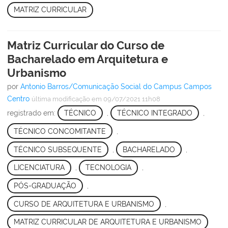
MATRIZ CURRICULAR
Matriz Curricular do Curso de
Bacharelado em Arquitetura e
Urbanismo
por
Antonio Barros/Comunicação Social do Campus Campos
Centro
última modificação
em 09/07/2021 11h08
registrado em:
TÉCNICO
,
TÉCNICO INTEGRADO
,
TÉCNICO CONCOMITANTE
,
TÉCNICO SUBSEQUENTE
,
BACHARELADO
,
LICENCIATURA
,
TECNOLOGIA
,
PÓS-GRADUAÇÃO
,
CURSO DE ARQUITETURA E URBANISMO
,
MATRIZ CURRICULAR DE ARQUITETURA E URBANISMO