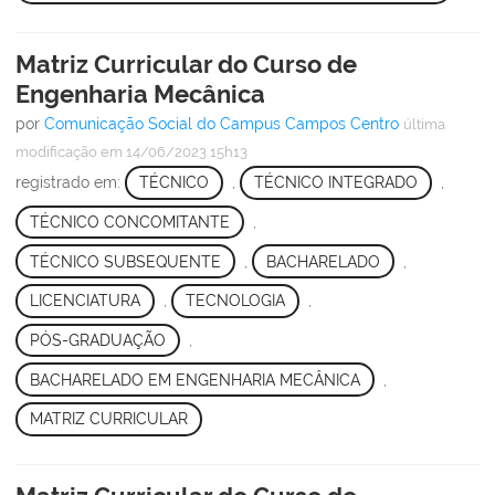
Matriz Curricular do Curso de
Engenharia Mecânica
por
Comunicação Social do Campus Campos Centro
última
modificação
em 14/06/2023 15h13
registrado em:
TÉCNICO
,
TÉCNICO INTEGRADO
,
TÉCNICO CONCOMITANTE
,
TÉCNICO SUBSEQUENTE
,
BACHARELADO
,
LICENCIATURA
,
TECNOLOGIA
,
PÓS-GRADUAÇÃO
,
BACHARELADO EM ENGENHARIA MECÂNICA
,
MATRIZ CURRICULAR