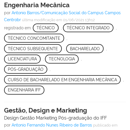
Engenharia Mecânica
por
Antonio Barros/Comunicação Social do Campus Campos
Centrobr
última modificação
em 01/06/2021 13h12
registrado em:
TÉCNICO
,
TÉCNICO INTEGRADO
,
TÉCNICO CONCOMITANTE
,
TÉCNICO SUBSEQUENTE
,
BACHARELADO
,
LICENCIATURA
,
TECNOLOGIA
,
PÓS-GRADUAÇÃO
,
CURSO DE BACHARELADO EM ENGENHARIA MECÂNICA
,
ENGENHARIA IFF
Gestão, Design e Marketing
Design Gestão Marketing Pós-graduação do IFF
por
Antonio Fernando Nunes Ribeiro de Barros
publicado
em