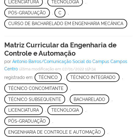
LICENCIATURA
,
TECNOLOGIA
,
PÓS-GRADUAÇÃO
,
C
,
CURSO DE BACHARELADO EM ENGENHARIA MECÂNICA
Matriz Curricular da Engenharia de
Controle e Automação
por
Antonio Barros/Comunicação Social do Campus Campos
Centro
última modificação
em 07/01/2022 15h34
registrado em:
TÉCNICO
,
TÉCNICO INTEGRADO
,
TÉCNICO CONCOMITANTE
,
TÉCNICO SUBSEQUENTE
,
BACHARELADO
,
LICENCIATURA
,
TECNOLOGIA
,
PÓS-GRADUAÇÃO
,
ENGENHARIA DE CONTROLE E AUTOMAÇÃO
,