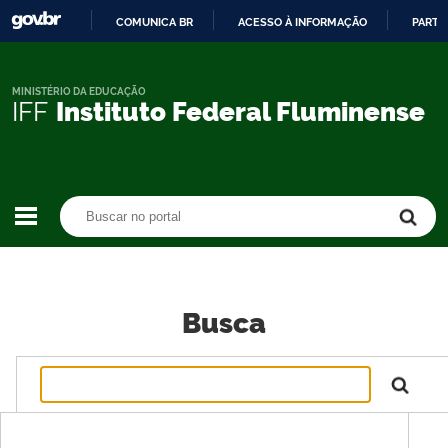
COMUNICA BR
ACESSO À INFORMAÇÃO
PARTI
IR
PARA
O
MINISTÉRIO DA EDUCAÇÃO
IFF
Instituto Federal Fluminense
CONTEÚDO
Buscar no portal
Buscar no portal
Busca