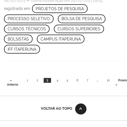
—
08/02/2023
última modificação
em 09/02/2023 14h45
registrado em:
PROJETOS DE PESQUISA
,
PROCESSO SELETIVO
,
BOLSA DE PESQUISA
,
CURSOS TÉCNICOS
,
CURSOS SUPERIORES
,
BOLSISTAS
,
CAMPUS ITAPERUNA
,
IFF ITAPERUNA
«
1
2
3
4
5
6
7
...
10
Próxi
Anterior
»
VOLTAR AO TOPO