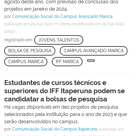
agosto deste ano, com previsão de conclusão dos
projetos em janeiro de 2024.
por
Comunicação Social do Campus Avançado Maricá
—
publicado
em 29/04/2022
última modificação
em 29/04/2022
21h50
registrado em:
JOVENS TALENTOS
,
BOLSA DE PESQUISA
,
CAMPUS AVANÇADO MARICÁ
,
CAMPUS MARICÁ
,
IFF MARICÁ
,
Estudantes de cursos técnicos e
superiores do IFF Itaperuna podem se
candidatar a bolsas de pesquisa
Há vagas disponíveis em dez projetos de pesquisa
selecionados pela instituição para o ano de 2023 e que
serão desenvolvidos no campus.
por
Comunicação Social do Campus Itaperuna
publicado
em