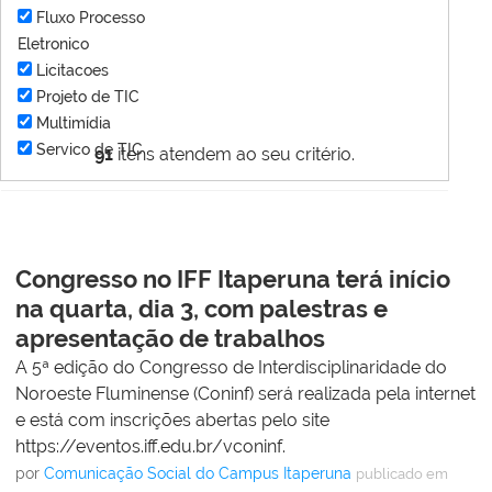
Fluxo Processo
Eletronico
Licitacoes
Projeto de TIC
Multimídia
Servico de TIC
91
itens atendem ao seu critério.
Congresso no IFF Itaperuna terá início
na quarta, dia 3, com palestras e
apresentação de trabalhos
A 5ª edição do Congresso de Interdisciplinaridade do
Noroeste Fluminense (Coninf) será realizada pela internet
e está com inscrições abertas pelo site
https://eventos.iff.edu.br/vconinf.
por
Comunicação Social do Campus Itaperuna
publicado
em