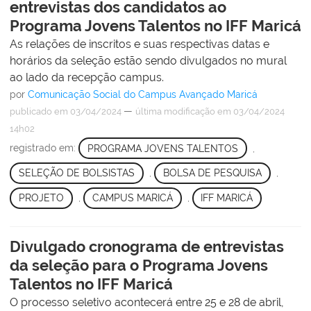
entrevistas dos candidatos ao
Programa Jovens Talentos no IFF Maricá
As relações de inscritos e suas respectivas datas e
horários da seleção estão sendo divulgados no mural
ao lado da recepção campus.
por
Comunicação Social do Campus Avançado Maricá
—
publicado
em 03/04/2024
última modificação
em 03/04/2024
14h02
registrado em:
PROGRAMA JOVENS TALENTOS
,
SELEÇÃO DE BOLSISTAS
,
BOLSA DE PESQUISA
,
PROJETO
,
CAMPUS MARICÁ
,
IFF MARICÁ
Divulgado cronograma de entrevistas
da seleção para o Programa Jovens
Talentos no IFF Maricá
O processo seletivo acontecerá entre 25 e 28 de abril,