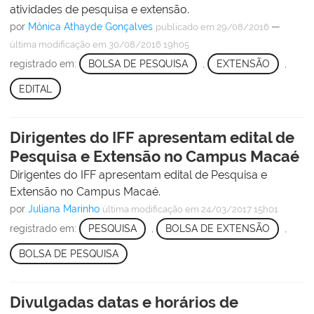
atividades de pesquisa e extensão.
por
Mônica Athayde Gonçalves
—
publicado
em 29/08/2016
última modificação
em 30/08/2016 19h05
registrado em:
BOLSA DE PESQUISA
,
EXTENSÃO
,
EDITAL
Dirigentes do IFF apresentam edital de
Pesquisa e Extensão no Campus Macaé
Dirigentes do IFF apresentam edital de Pesquisa e
Extensão no Campus Macaé.
por
Juliana Marinho
última modificação
em 24/03/2017 15h01
registrado em:
PESQUISA
,
BOLSA DE EXTENSÃO
,
BOLSA DE PESQUISA
Divulgadas datas e horários de