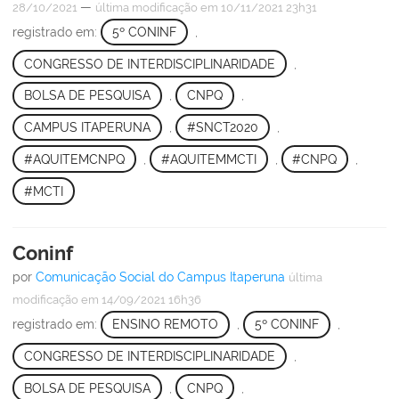
—
28/10/2021
última modificação
em 10/11/2021 23h31
registrado em:
5º CONINF
,
CONGRESSO DE INTERDISCIPLINARIDADE
,
BOLSA DE PESQUISA
,
CNPQ
,
CAMPUS ITAPERUNA
,
#SNCT2020
,
#AQUITEMCNPQ
,
#AQUITEMMCTI
,
#CNPQ
,
#MCTI
Coninf
por
Comunicação Social do Campus Itaperuna
última
modificação
em 14/09/2021 16h36
registrado em:
ENSINO REMOTO
,
5º CONINF
,
CONGRESSO DE INTERDISCIPLINARIDADE
,
BOLSA DE PESQUISA
,
CNPQ
,