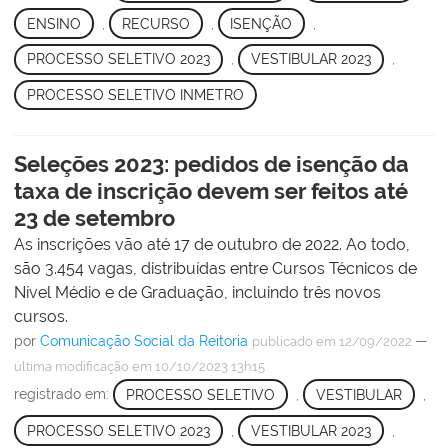
ENSINO
,
RECURSO
,
ISENÇÃO
,
PROCESSO SELETIVO 2023
,
VESTIBULAR 2023
,
PROCESSO SELETIVO INMETRO
Seleções 2023: pedidos de isenção da
taxa de inscrição devem ser feitos até
23 de setembro
As inscrições vão até 17 de outubro de 2022. Ao todo,
são 3.454 vagas, distribuídas entre Cursos Técnicos de
Nível Médio e de Graduação, incluindo três novos
cursos.
por
Comunicação Social da Reitoria
—
publicado
em 12/09/2022
última modificação
em 10/10/2023 13h15
registrado em:
PROCESSO SELETIVO
,
VESTIBULAR
,
PROCESSO SELETIVO 2023
,
VESTIBULAR 2023
,