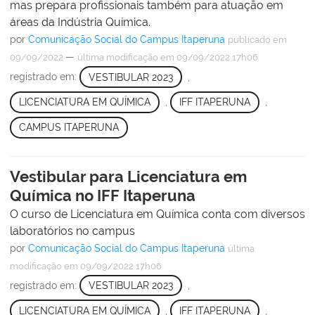
mas prepara profissionais também para atuação em
áreas da Indústria Química.
por
Comunicação Social do Campus Itaperuna
publicado
em
—
09/09/2022
última modificação
em 09/09/2022 17h06
registrado em:
VESTIBULAR 2023
,
LICENCIATURA EM QUÍMICA
,
IFF ITAPERUNA
,
CAMPUS ITAPERUNA
Vestibular para Licenciatura em
Química no IFF Itaperuna
O curso de Licenciatura em Química conta com diversos
laboratórios no campus
por
Comunicação Social do Campus Itaperuna
última
modificação
em 09/09/2022 17h06
registrado em:
VESTIBULAR 2023
,
LICENCIATURA EM QUÍMICA
,
IFF ITAPERUNA
,