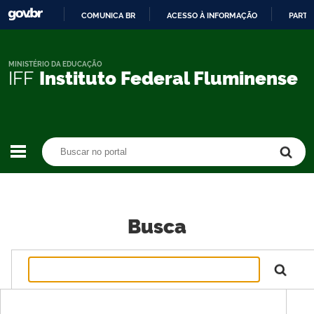
COMUNICA BR
ACESSO À INFORMAÇÃO
PARTI
IR
PARA
O
MINISTÉRIO DA EDUCAÇÃO
IFF
Instituto Federal Fluminense
CONTEÚDO
Buscar no portal
Buscar no portal
Busca