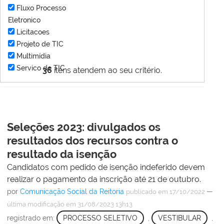
Fluxo Processo
Eletronico
Licitacoes
Projeto de TIC
Multimídia
Servico de TIC
36
itens atendem ao seu critério.
Seleções 2023: divulgados os
resultados dos recursos contra o
resultado da isenção
Candidatos com pedido de isenção indeferido devem
realizar o pagamento da inscrição até 21 de outubro.
por
Comunicação Social da Reitoria
—
publicado
em 17/10/2022
última modificação
em 31/08/2023 13h13
registrado em:
PROCESSO SELETIVO
,
VESTIBULAR
,