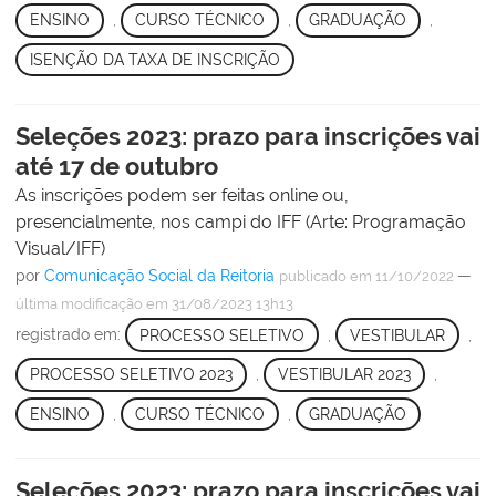
ENSINO
,
CURSO TÉCNICO
,
GRADUAÇÃO
,
ISENÇÃO DA TAXA DE INSCRIÇÃO
Seleções 2023: prazo para inscrições vai
até 17 de outubro
As inscrições podem ser feitas online ou,
presencialmente, nos campi do IFF (Arte: Programação
Visual/IFF)
por
Comunicação Social da Reitoria
—
publicado
em 11/10/2022
última modificação
em 31/08/2023 13h13
registrado em:
PROCESSO SELETIVO
,
VESTIBULAR
,
PROCESSO SELETIVO 2023
,
VESTIBULAR 2023
,
ENSINO
,
CURSO TÉCNICO
,
GRADUAÇÃO
Seleções 2023: prazo para inscrições vai