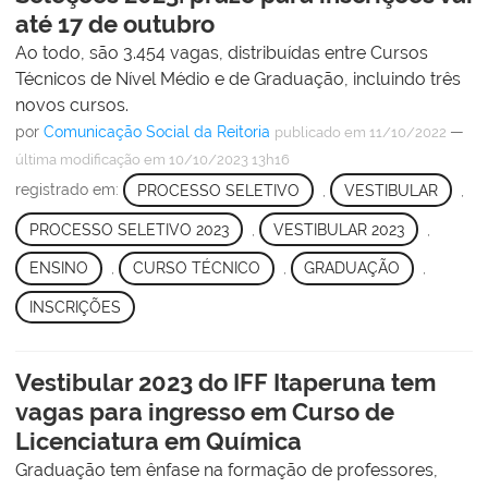
até 17 de outubro
Ao todo, são 3.454 vagas, distribuídas entre Cursos
Técnicos de Nível Médio e de Graduação, incluindo três
novos cursos.
por
Comunicação Social da Reitoria
—
publicado
em 11/10/2022
última modificação
em 10/10/2023 13h16
registrado em:
PROCESSO SELETIVO
,
VESTIBULAR
,
PROCESSO SELETIVO 2023
,
VESTIBULAR 2023
,
ENSINO
,
CURSO TÉCNICO
,
GRADUAÇÃO
,
INSCRIÇÕES
Vestibular 2023 do IFF Itaperuna tem
vagas para ingresso em Curso de
Licenciatura em Química
Graduação tem ênfase na formação de professores,