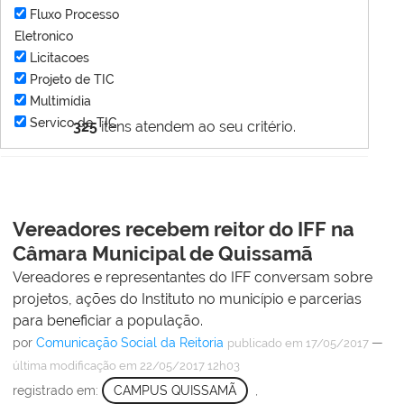
Fluxo Processo
Eletronico
Licitacoes
Projeto de TIC
Multimídia
Servico de TIC
325
itens atendem ao seu critério.
Vereadores recebem reitor do IFF na
Câmara Municipal de Quissamã
Vereadores e representantes do IFF conversam sobre
projetos, ações do Instituto no município e parcerias
para beneficiar a população.
por
Comunicação Social da Reitoria
—
publicado
em 17/05/2017
última modificação
em 22/05/2017 12h03
registrado em:
CAMPUS QUISSAMÃ
,