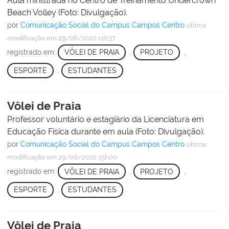
Aula ministrada no Centro de Treinamento Undercrown
Beach Volley (Foto: Divulgação).
por
Comunicação Social do Campus Campos Centro
última
modificação
em 29/06/2022 11h37
registrado em:
VÔLEI DE PRAIA
,
PROJETO
,
ESPORTE
,
ESTUDANTES
Vôlei de Praia
Professor voluntário e estagiário da Licenciatura em
Educação Física durante em aula (Foto: Divulgação).
por
Comunicação Social do Campus Campos Centro
última
modificação
em 29/06/2022 15h00
registrado em:
VÔLEI DE PRAIA
,
PROJETO
,
ESPORTE
,
ESTUDANTES
Vôlei de Praia