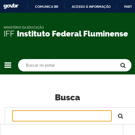
COMUNICA BR
ACESSO À INFORMAÇÃO
PARTI
IR
PARA
O
MINISTÉRIO DA EDUCAÇÃO
IFF
Instituto Federal Fluminense
CONTEÚDO
Buscar no portal
Buscar no portal
Busca