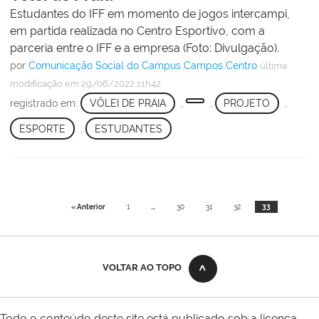
Estudantes do IFF em momento de jogos intercampi,
em partida realizada no Centro Esportivo, com a
parceria entre o IFF e a empresa (Foto: Divulgação).
por
Comunicação Social do Campus Campos Centro
última
modificação
em 29/06/2022 11h42
registrado em:
VÔLEI DE PRAIA
,
,
PROJETO
,
ESPORTE
,
ESTUDANTES
« Anterior
1
...
30
31
32
33
VOLTAR AO TOPO
Todo o conteúdo deste site está publicado sob a licença